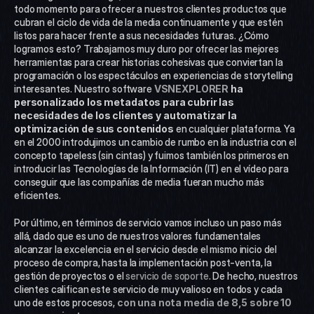
todo momento para ofrecer a nuestros clientes productos que 
cubran el ciclo de vida de la media continuamente y que estén 
listos para hacer frente a sus necesidades futuras. ¿Cómo 
logramos esto? Trabajamos muy duro por ofrecer las mejores 
herramientas para crear historias cohesivas que conviertan la 
programación o los espectáculos en experiencias de storytelling 
interesantes. Nuestro software 
VSNEXPLORER
 ha 
personalizado los metadatos para cubrir las 
necesidades de los clientes y automatizar la 
optimización de sus contenidos
 en cualquier plataforma. Ya 
en el 2000 introdujimos un cambio de rumbo en la industria con el 
concepto tapeless (sin cintas) y fuimos también los primeros en 
introducir las Tecnologías de la Información (IT) en el vídeo para 
conseguir que las compañías de media fueran mucho más 
eficientes.
Por último, en términos de servicio vamos incluso un paso más 
allá, dado que es uno de nuestros valores fundamentales 
alcanzar la excelencia en el servicio desde el mismo inicio del 
proceso de compra, hasta la implementación post-venta, la 
gestión de proyectos o el 
servicio de soporte
. De hecho, nuestros 
clientes califican este servicio de muy valioso en todos y cada 
uno de estos procesos, 
con una nota media de 8,5 sobre 10 