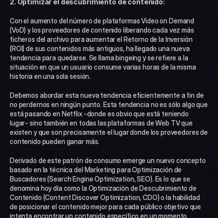
2. Optimizar el descubrimiento de contenido:
Con el aumento del número de plataformas Video on Demand 
(VoD) y los proveedores de contenido liberando cada vez más 
ficheros del archivo para aumentar el Retorno de la Inversión 
(ROI) de sus contenidos más antiguos, ha llegado una nueva 
tendencia para quedarse. Se llama bingeing y se refiere a la 
situación en que un usuario consume varias horas de la misma 
historia en una sola sesión.
Debemos abordar esta nueva tendencia eficientemente a fin de 
no perdernos en ningún punto. Esta tendencia no es sólo algo que 
está pasando en Netflix -donde es obvio que está teniendo 
lugar- sino también en todas las plataformas de Web TV que 
existen y que son precisamente el lugar donde los proveedores de 
contenido pueden ganar más.
Derivado de este patrón de consumo emerge un nuevo concepto 
basado en la técnica del Marketing para Optimización de 
Buscadores (Search Engine Optimization, SEO). Es lo que se 
denomina hoy día como la Optimización de Descubrimiento de 
Contenido (Content Discover Optimization, CDO) o la habilidad 
de posicionar el contenido mejor para cada público objetivo que 
intenta encontrar un contenido específico en un momento 