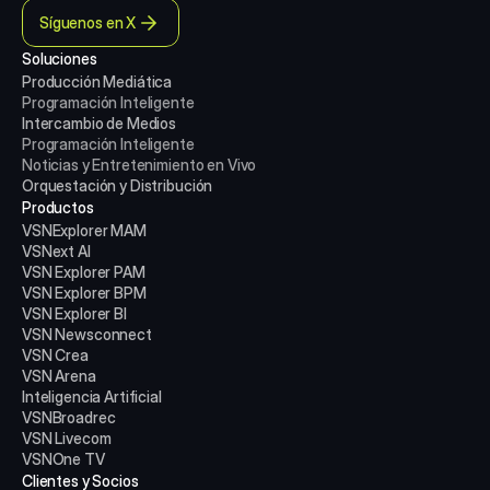
Síguenos en X
Soluciones
Producción Mediática
Programación Inteligente
Intercambio de Medios
Programación Inteligente
Noticias y Entretenimiento en Vivo
Orquestación y Distribución
Productos
VSNExplorer MAM
VSNext AI
VSN Explorer PAM
VSN Explorer BPM
VSN Explorer BI
VSN Newsconnect
VSN Crea
VSN Arena
Inteligencia Artificial
VSNBroadrec
VSN Livecom
VSNOne TV
Clientes y Socios