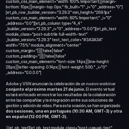
custom_css_main_element="width: 100% !important;||margin-
bottom: 10px;||margin-top: 0px;" fb_built="1" _i="0" _address="0"]
[et_pb_row _builder_version="3.29.3" min_height="269.1px" 
custom_css_main_element="width: 80% !important;" _i="0" 
_address="0.0"][et_pb_column type="4_4" 
_builder_version="3.29.3" _i="0" _address="0.0.0"][et_pb_text 
module_class="post-subtitle full-width-text" 
_builder_version="3.29.3" text_text_color="#3A3A3A" 
width="75%" module_alignment="center" 
custom_margin="||||false|false" 
custom_padding="||||false|false" 
custom_css_main_element="font-size: 14px;||line-height: 
28px;||letter-spacing: 0.14px;||font-weight: 500;" _i="0" 
_address="0.0.0.0"]
Adobe
 y 
VSN
 anuncian la celebración de un 
nuevo webinar
conjunto el próximo martes 21 de junio.
 El evento virtual 
estará enfocado en mostrar los resultados de la colaboración 
entre las compañías y la integración entre sus soluciones de 
gestión y edición de vídeo. Para esta ocasión, se han organizado 
dos sesiones, una en portugués (10:30 AM, GMT-3) y otra 
en español (12:00 PM, GMT-3).  
 [/et_pb_text][et_pb_text module_class="post-casual-text" 