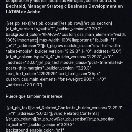
cooperación y mostrar todas sus ventajas.”, comentaba 
Luis 
Bechtold,
Manager Strategic Business Development en 
LATAM de Adobe.
 [/et_pb_text][/et_pb_column][/et_pb_row][/et_pb_section]
[et_pb_section fb_built="1" _builder_version="3.29.3" 
background_color="#FAFAFA" custom_css_main_element="width: 
100% !important;||max-width: 100% !important;" fb_built="1" 
_i="2" _address="2"][et_pb_row module_class="row-full-width-
tablet-mobile" _builder_version="3.29.3" _i="0" _address="2.0"]
[et_pb_column type="4_4" _builder_version="3.29.3" _i="0" 
_address="2.0.0"][et_pb_text module_class="post-title related-
posts-title-margins" _builder_version="3.29.3" 
text_text_color="#292929" text_font_size="35px" 
custom_css_main_element="font-weight: 900;" _i="0" 
_address="2.0.0.0"]
Puede que también te interese:
 [/et_pb_text][vsnd_Related_Contents _builder_version="3.29.3" 
_i="1" _address="2.0.0.1"][/vsnd_Related_Contents]
[/et_pb_column][/et_pb_row][/et_pb_section][et_pb_section 
fb_built="1" _builder_version="3.29.3" 
background_enable_color="off" 