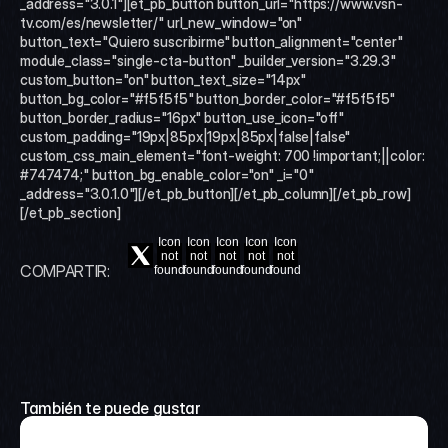
_address="3.0.1"][et_pb_button button_url="https://www.vsn-
tv.com/es/newsletter/" url_new_window="on" 
button_text="Quiero suscribirme" button_alignment="center" 
module_class="single-cta-button" _builder_version="3.29.3" 
custom_button="on" button_text_size="14px" 
button_bg_color="#f5f5f5" button_border_color="#f5f5f5" 
button_border_radius="16px" button_use_icon="off" 
custom_padding="19px|85px|19px|85px|false|false" 
custom_css_main_element="font-weight: 700 !important;||color: 
#747474;" button_bg_enable_color="on" _i="0" 
_address="3.0.1.0"][/et_pb_button][/et_pb_column][/et_pb_row]
[/et_pb_section]
Icon
Icon
Icon
Icon
Icon
not
not
not
not
not
COMPARTIR:
found
found
found
found
found
También te puede gustar