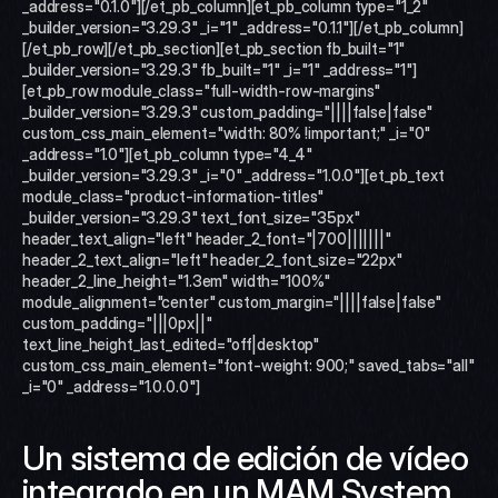
_address="0.1.0"][/et_pb_column][et_pb_column type="1_2" 
_builder_version="3.29.3" _i="1" _address="0.1.1"][/et_pb_column]
[/et_pb_row][/et_pb_section][et_pb_section fb_built="1" 
_builder_version="3.29.3" fb_built="1" _i="1" _address="1"]
[et_pb_row module_class="full-width-row-margins" 
_builder_version="3.29.3" custom_padding="||||false|false" 
custom_css_main_element="width: 80% !important;" _i="0" 
_address="1.0"][et_pb_column type="4_4" 
_builder_version="3.29.3" _i="0" _address="1.0.0"][et_pb_text 
module_class="product-information-titles" 
_builder_version="3.29.3" text_font_size="35px" 
header_text_align="left" header_2_font="|700|||||||" 
header_2_text_align="left" header_2_font_size="22px" 
header_2_line_height="1.3em" width="100%" 
module_alignment="center" custom_margin="||||false|false" 
custom_padding="|||0px||" 
text_line_height_last_edited="off|desktop" 
custom_css_main_element="font-weight: 900;" saved_tabs="all" 
_i="0" _address="1.0.0.0"]
Un sistema de edición de vídeo 
integrado en un MAM System