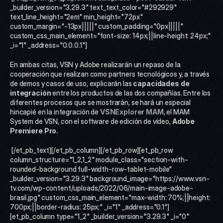
_builder_version="3.29.3" text_text_color="#292929" 
text_line_height="2em" min_height="72px" 
custom_margin="-13px|||||" custom_padding="0px|||||" 
custom_css_main_element="font-size: 14px;||line-height: 24px;" 
_i="1" _address="0.0.0.1"]
En ambas citas, VSN y Adobe realizarán un repaso de la 
cooperación que realizan como partners tecnológicos y, a través 
de demos y casos de uso, explicarán las 
capacidades de 
integración
 entre los productos de las dos compañías. Entre los 
diferentes procesos que se mostrarán, se hará un especial 
hincapié en la integración de 
VSNExplorer MAM
, el MAM 
System de VSN, con el software de edición de vídeo, 
Adobe 
Premiere Pro. 
 [/et_pb_text][/et_pb_column][/et_pb_row][et_pb_row 
column_structure="1_2,1_2" module_class="section-with-
rounded-background full-width-row-tablet-mobile" 
_builder_version="3.29.3" background_image="https://www.vsn-
tv.com/wp-content/uploads/2022/06/main-image-adobe-
brasil.jpg" custom_css_main_element="max-width: 70%;||height: 
700px;||border-radius: 25px;" _i="1" _address="0.1"]
[et_pb_column type="1_2" _builder_version="3.29.3" _i="0" 