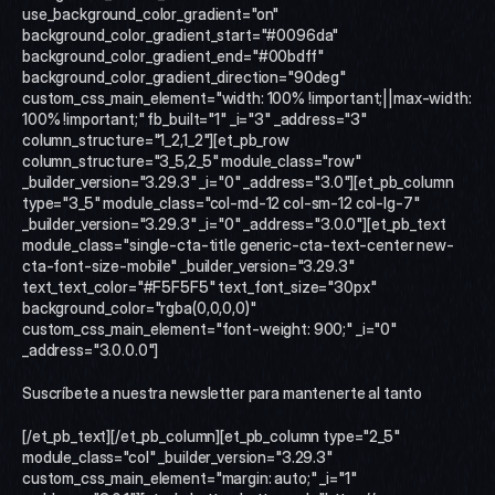
use_background_color_gradient="on" 
background_color_gradient_start="#0096da" 
background_color_gradient_end="#00bdff" 
background_color_gradient_direction="90deg" 
custom_css_main_element="width: 100% !important;||max-width: 
100% !important;" fb_built="1" _i="3" _address="3" 
column_structure="1_2,1_2"][et_pb_row 
column_structure="3_5,2_5" module_class="row" 
_builder_version="3.29.3" _i="0" _address="3.0"][et_pb_column 
type="3_5" module_class="col-md-12 col-sm-12 col-lg-7" 
_builder_version="3.29.3" _i="0" _address="3.0.0"][et_pb_text 
module_class="single-cta-title generic-cta-text-center new-
cta-font-size-mobile" _builder_version="3.29.3" 
text_text_color="#F5F5F5" text_font_size="30px" 
background_color="rgba(0,0,0,0)" 
custom_css_main_element="font-weight: 900;" _i="0" 
_address="3.0.0.0"]
Suscríbete a nuestra newsletter para mantenerte al tanto
[/et_pb_text][/et_pb_column][et_pb_column type="2_5" 
module_class="col" _builder_version="3.29.3" 
custom_css_main_element="margin: auto;" _i="1" 