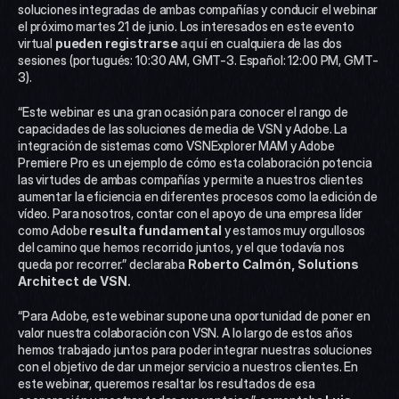
soluciones integradas de ambas compañías y conducir el webinar 
el próximo martes 21 de junio. Los interesados en este evento 
virtual 
pueden registrarse 
aquí
 en cualquiera de las dos 
sesiones (portugués: 10:30 AM, GMT-3. Español: 12:00 PM, GMT-
3). 
“Este webinar es una gran ocasión para conocer el rango de 
capacidades de las soluciones de media de VSN y Adobe. La 
integración de sistemas como VSNExplorer MAM y Adobe 
Premiere Pro es un ejemplo de cómo esta colaboración potencia 
las virtudes de ambas compañías y permite a nuestros clientes 
aumentar la eficiencia en diferentes procesos como la edición de 
vídeo. Para nosotros, contar con el apoyo de una empresa líder 
como Adobe 
resulta fundamental
 y estamos muy orgullosos 
del camino que hemos recorrido juntos, y el que todavía nos 
queda por recorrer.” declaraba 
Roberto Calmón, Solutions 
Architect de VSN.
“Para Adobe, este webinar supone una oportunidad de poner en 
valor nuestra colaboración con VSN. A lo largo de estos años 
hemos trabajado juntos para poder integrar nuestras soluciones 
con el objetivo de dar un mejor servicio a nuestros clientes. En 
este webinar, queremos resaltar los resultados de esa 