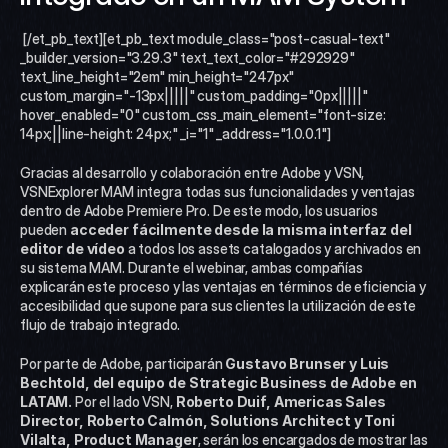
 [/et_pb_text][et_pb_text module_class="post-casual-text" 
_builder_version="3.29.3" text_text_color="#292929" 
text_line_height="2em" min_height="247px" 
custom_margin="-13px|||||" custom_padding="0px|||||" 
hover_enabled="0" custom_css_main_element="font-size: 
14px;||line-height: 24px;" _i="1" _address="1.0.0.1"]
Gracias al desarrollo y colaboración entre Adobe y VSN, 
VSNExplorer MAM integra todas sus funcionalidades y ventajas 
dentro de Adobe Premiere Pro. De este modo, los usuarios 
pueden 
acceder fácilmente desde la misma interfaz del 
editor de vídeo 
a todos los assets catalogados y archivados en 
su sistema MAM. Durante el webinar, ambas compañías 
explicarán este proceso y las ventajas en términos de eficiencia y 
accesibilidad que supone para sus clientes la utilización de este 
flujo de trabajo integrado. 
Por parte de Adobe, participarán 
Gustavo Brunser y Luis 
Bechtold, del equipo de Strategic Business de Adobe en 
LATAM.
 Por el lado VSN, 
Roberto Duif, Americas Sales 
Director, Roberto Calmón, Solutions Architect y Toni 
Vilalta, Product Manager
, serán los encargados de mostrar las 