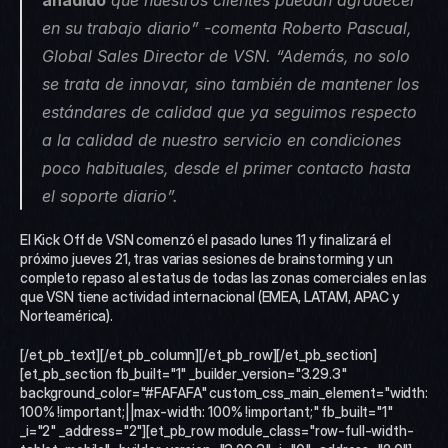
añadido
 que nuestros clientes puedan agradecer 
en su trabajo diario” -comenta Roberto Pascual, 
Global Sales Director de VSN. “Además, no solo 
se trata de innovar, sino también de mantener los 
estándares de calidad que ya seguimos respecto 
a la calidad de nuestro servicio en condiciones 
poco habituales, desde el primer contacto hasta 
el soporte diario”.
El Kick Off de VSN comenzó el pasado lunes 11 y finalizará el 
próximo jueves 21, tras varias sesiones de brainstorming y un 
completo repaso al estatus de todas las zonas comerciales en las 
que VSN tiene actividad internacional (EMEA, LATAM, APAC y 
Norteamérica). 
[/et_pb_text][/et_pb_column][/et_pb_row][/et_pb_section]
[et_pb_section fb_built="1" _builder_version="3.29.3" 
background_color="#FAFAFA" custom_css_main_element="width: 
100% !important;||max-width: 100% !important;" fb_built="1" 
_i="2" _address="2"][et_pb_row module_class="row-full-width-