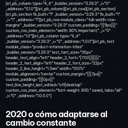
[et_pb_column type="4_4" _builder_version="3.29.3" _i="0" 
_address="0.1.0"][/et_pb_column][/et_pb_row][/et_pb_section]
[et_pb_section fb_built="1" _builder_version="3.29.3" fb_built="1" 
_i="1" _address="1"][et_pb_row module_class="full-width-row-
margins" _builder_version="3.29.3" custom_padding="||11px|||" 
custom_css_main_element="width: 80% !important;" _i="0" 
_address="1.0"][et_pb_column type="4_4" 
_builder_version="3.29.3" _i="0" _address="1.0.0"][et_pb_text 
module_class="product-information-titles" 
_builder_version="3.29.3" text_font_size="35px" 
header_text_align="left" header_2_font="|700|||||||" 
header_2_text_align="left" header_2_font_size="22px" 
header_2_line_height="1.3em" width="100%" 
module_alignment="center" custom_margin="|||7px||" 
custom_padding="|||0px||" 
text_line_height_last_edited="off|desktop" 
custom_css_main_element="font-weight: 900;" saved_tabs="all" 
_i="0" _address="1.0.0.0"]
2020 o cómo adaptarse al 
cambio constante