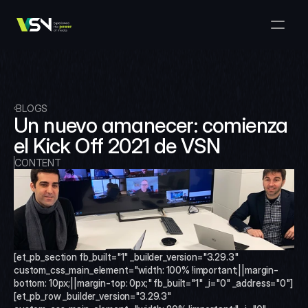
Soluciones
Gestión de Medios y Negocios
Productos
VSNExplorer + VSNArena
Clientes
Orquestación y Distribución
Explorador VSN
Recursos
VSNExplorer + VSNOne TV
BLOGS
Empresa
Flujo de Trabajo de Producción de Medios
Un nuevo amanecer: comienza 
VSN Crea
VSNExplorer + Wedit
Select Language
el Kick Off 2021 de VSN
HÁBLANOS
Spanish (Spain)
ES
Intercambio de Medios
VSNExplorer
CONTENT
VSN Uno TV
Noticias y Entretenimiento en Vivo
VSN NewsConnect + VSN IA
Programación Inteligente
VSN Arena
VSNExplorer + VSNCrea
VSN Noticias Conectar
[et_pb_section fb_built="1" _builder_version="3.29.3" 
custom_css_main_element="width: 100% !important;||margin-
VSN Noticias Conectar
bottom: 10px;||margin-top: 0px;" fb_built="1" _i="0" _address="0"]
[et_pb_row _builder_version="3.29.3" 