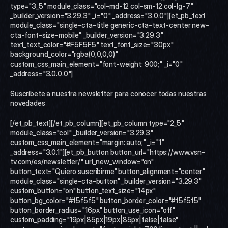
type="3_5" module_class="col-md-12 col-sm-12 col-lg-7" 
_builder_version="3.29.3" _i="0" _address="3.0.0"][et_pb_text 
module_class="single-cta-title generic-cta-text-center new-
cta-font-size-mobile" _builder_version="3.29.3" 
text_text_color="#F5F5F5" text_font_size="30px" 
background_color="rgba(0,0,0,0)" 
custom_css_main_element="font-weight: 900;" _i="0" 
_address="3.0.0.0"]
Suscríbete a nuestra newsletter para conocer todas nuestras 
novedades
[/et_pb_text][/et_pb_column][et_pb_column type="2_5" 
module_class="col" _builder_version="3.29.3" 
custom_css_main_element="margin: auto;" _i="1" 
_address="3.0.1"][et_pb_button button_url="https://www.vsn-
tv.com/es/newsletter/" url_new_window="on" 
button_text="Quiero suscribirme" button_alignment="center" 
module_class="single-cta-button" _builder_version="3.29.3" 
custom_button="on" button_text_size="14px" 
button_bg_color="#f5f5f5" button_border_color="#f5f5f5" 
button_border_radius="16px" button_use_icon="off" 
custom_padding="19px|85px|19px|85px|false|false" 