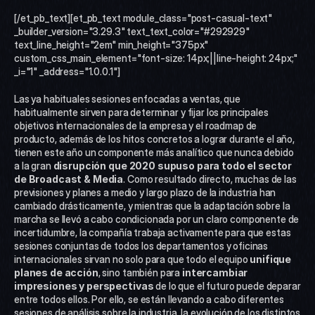
[/et_pb_text][et_pb_text module_class="post-casual-text" 
_builder_version="3.29.3" text_text_color="#292929" 
text_line_height="2em" min_height="375px" 
custom_css_main_element="font-size: 14px;||line-height: 24px;" 
_i="1" _address="1.0.0.1"]
Las ya habituales sesiones enfocadas a ventas, que 
habitualmente sirven para determinar y fijar los principales 
objetivos internacionales de la empresa y el roadmap de 
producto, además de los hitos concretos a lograr durante el año, 
tienen este año un componente más analítico que nunca debido 
a la gran 
disrupción que 2020 supuso para todo el sector 
de Broadcast & Media
. Como resultado directo, muchas de las 
previsiones y planes a medio y largo plazo de la industria han 
cambiado drásticamente, y mientras que la adaptación sobre la 
marcha se llevó a cabo condicionada por un claro componente de 
incertidumbre, la compañía trabaja activamente para que estas 
sesiones conjuntas de todos los departamentos y oficinas 
internacionales sirvan no solo para que todo el equipo 
unifique 
planes de acción
, sino también para
 intercambiar 
impresiones y perspectivas
 de lo que el futuro puede deparar 
entre todos ellos. Por ello, se están llevando a cabo diferentes 
sesiones de análisis sobre la industria, la evolución de los distintos 