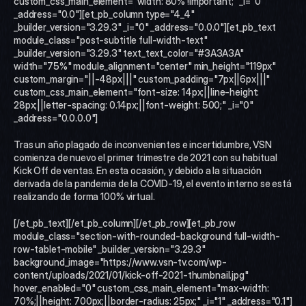
custom_css_main_element="width: 80% !important;" _i="0" 
_address="0.0"][et_pb_column type="4_4" 
_builder_version="3.29.3" _i="0" _address="0.0.0"][et_pb_text 
module_class="post-subtitle full-width-text" 
_builder_version="3.29.3" text_text_color="#3A3A3A" 
width="75%" module_alignment="center" min_height="119px" 
custom_margin="||-48px|||" custom_padding="7px||6px|||" 
custom_css_main_element="font-size: 14px;||line-height: 
28px;||letter-spacing: 0.14px;||font-weight: 500;" _i="0" 
_address="0.0.0.0"]
Tras un año plagado de inconvenientes e incertidumbre, VSN 
comienza de nuevo el primer trimestre de 2021 con su habitual 
Kick Off de ventas. En esta ocasión, y debido a la situación 
derivada de la pandemia de la COVID-19, el evento interno se está 
realizando de forma 100% virtual.
[/et_pb_text][/et_pb_column][/et_pb_row][et_pb_row 
module_class="section-with-rounded-background full-width-
row-tablet-mobile" _builder_version="3.29.3" 
background_image="https://www.vsn-tv.com/wp-
content/uploads/2021/01/kick-off-2021-thumbnail.jpg" 
hover_enabled="0" custom_css_main_element="max-width: 
70%;||height: 700px;||border-radius: 25px;" _i="1" _address="0.1"]