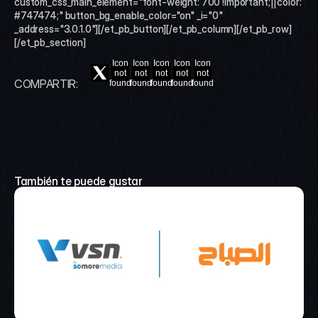
custom_css_main_element="font-weight: 700 !important;||color: 
#747474;" button_bg_enable_color="on" _i="0" 
_address="3.0.1.0"][/et_pb_button][/et_pb_column][/et_pb_row]
[/et_pb_section]
Icon
Icon
Icon
Icon
Icon
not
not
not
not
not
COMPARTIR:
found
found
found
found
found
También te puede gustar