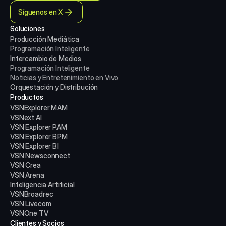
Síguenos en X
Soluciones
Producción Mediática
Programación Inteligente
Intercambio de Medios
Programación Inteligente
Noticias y Entretenimiento en Vivo
Orquestación y Distribución
Productos
VSNExplorer MAM
VSNext AI
VSN Explorer PAM
VSN Explorer BPM
VSN Explorer BI
VSN Newsconnect
VSN Crea
VSN Arena
Inteligencia Artificial
VSNBroadrec
VSN Livecom
VSNOne TV
Clientes y Socios