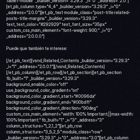
tablet-mobile" _builder_version="3.29.3" _i="0" _address="2.0"]
[et_pb_column type="4_4" _builder_version="3.29.3" _i="0" 
_address="2.0.0"][et_pb_text module_class="post-title related-
posts-title-margins" _builder_version="3.29.3" 
text_text_color="#292929" text_font_size="35px" 
custom_css_main_element="font-weight: 900;" _i="0" 
_address="2.0.0.0"]
Puede que también te interese:
[/et_pb_text][vsnd_Related_Contents _builder_version="3.29.3" 
_i="1" _address="2.0.0.1"][/vsnd_Related_Contents]
[/et_pb_column][/et_pb_row][/et_pb_section][et_pb_section 
fb_built="1" _builder_version="3.29.3" 
background_enable_color="off" 
use_background_color_gradient="on" 
background_color_gradient_start="#0096da" 
background_color_gradient_end="#00bdff" 
background_color_gradient_direction="90deg" 
custom_css_main_element="width: 100% !important;||max-width: 
100% !important;" fb_built="1" _i="3" _address="3" 
column_structure="1_2,1_2"][et_pb_row 
column_structure="3_5,2_5" module_class="row" 
_builder_version="3.29.3" _i="0" _address="3.0"][et_pb_column 