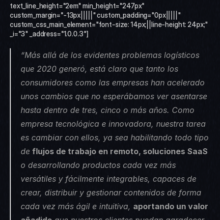
text_line_height="2em" min_height="247px" 
custom_margin="-13px|||||" custom_padding="0px|||||" 
custom_css_main_element="font-size: 14px;||line-height: 24px;" 
_i="3" _address="1.0.0.3"]
“Más allá de los evidentes problemas logísticos 
que 2020 generó, está claro que tanto los 
consumidores como las empresas han acelerado 
unos cambios que no esperábamos ver asentarse 
hasta dentro de tres, cinco o más años. Como 
empresa tecnológica e innovadora, nuestra tarea 
es cambiar con ellos, ya sea habilitando todo tipo 
de
 flujos de trabajo en remoto, soluciones SaaS
o desarrollando productos cada vez más 
versátiles y fácilmente integrables, capaces de 
crear, distribuir y gestionar contenidos de forma 
cada vez más ágil e intuitiva, 
aportando un valor 