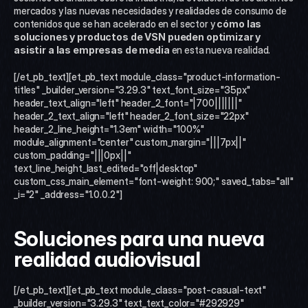
mercados y las nuevas necesidades y realidades de consumo de 
contenidos que se han acelerado en el sector y 
cómo las 
soluciones y productos de VSN pueden optimizar y 
asistir a las empresas de media
 en esta nueva realidad.   
[/et_pb_text][et_pb_text module_class="product-information-
titles" _builder_version="3.29.3" text_font_size="35px" 
header_text_align="left" header_2_font="|700|||||||" 
header_2_text_align="left" header_2_font_size="22px" 
header_2_line_height="1.3em" width="100%" 
module_alignment="center" custom_margin="|||7px||" 
custom_padding="|||0px||" 
text_line_height_last_edited="off|desktop" 
custom_css_main_element="font-weight: 900;" saved_tabs="all" 
_i="2" _address="1.0.0.2"]
Soluciones para una nueva 
realidad audiovisual
[/et_pb_text][et_pb_text module_class="post-casual-text" 
_builder_version="3.29.3" text_text_color="#292929" 