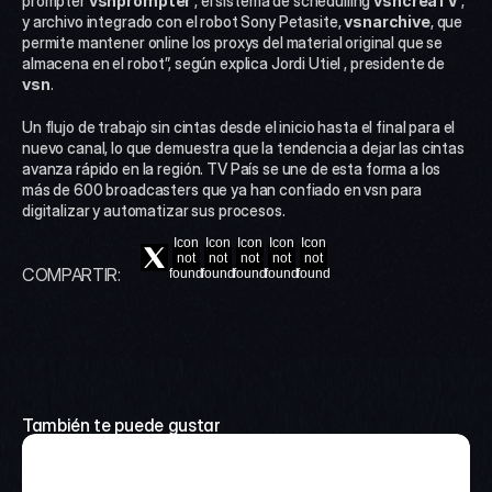
prompter 
vsn
prompter
, el sistema de schedulling 
vsn
creaTV
, 
y archivo integrado con el robot Sony Petasite, 
vsn
archive
, que 
permite mantener online los proxys del material original que se 
almacena en el robot”, según explica Jordi Utiel , presidente de 
vsn
. 
Un flujo de trabajo sin cintas desde el inicio hasta el final para el 
nuevo canal, lo que demuestra que la tendencia a dejar las cintas 
avanza rápido en la región. TV País se une de esta forma a los 
más de 600 broadcasters que ya han confiado en vsn para 
digitalizar y automatizar sus procesos.
Icon
Icon
Icon
Icon
Icon
not
not
not
not
not
COMPARTIR:
found
found
found
found
found
También te puede gustar