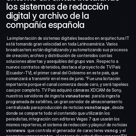
los sistemas de redacción 
digital y archivo de la 
compañía española
 La implantación de sistemas digitales basados en arquitectura IT 
está tomando gran velocidad en toda Latinoamérica. Varios 
broadcasters están digitalizando y automatizando sus procesos 
de creación, archivo y distribución de contenidos con las 
soluciones abiertas y asequibles del grupo 
vsn 
. Respecto a 
nuevos contratos obtenidos, destaca el proyecto de TV País 
(Ecuador-TV), el primer canal del Gobierno en este país, que 
comenzará a transmitir en el mes de junio. “Fue una licitación 
importante porque el canal comienza desde cero, y será tapeless 
casi por completo. TV País adquirió cámaras XDCAM de Sony, 
nuestros servidores de ingesta 
vsn
autorec
 para la ingesta 
programada de satélites, un gran servidor de almacenamiento 
centralizado para producción de noticias 
vsn
storage
, desde 
donde se comparte todo el contenido que utilizarán los 
periodistas, integración con editores Vegas 7 que usarán los 
mismos reporteros, el sistema de redacción y playout de noticias 
vsn
news
 que controla el generador de caracteres 
vsn
cg
 y el 