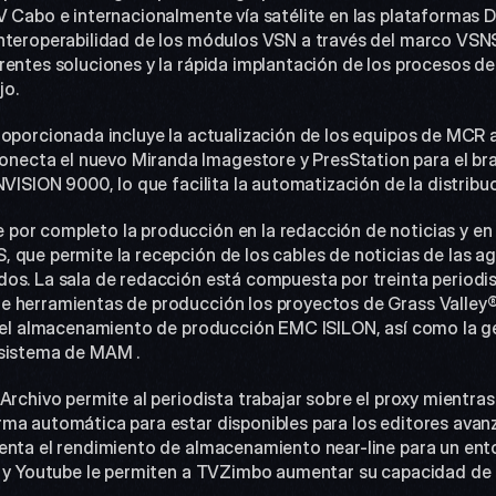
 Cabo e internacionalmente vía satélite en las plataformas DS
nteroperabilidad de los módulos VSN a través del marco VSNSP
rentes soluciones y la rápida implantación de los procesos de
jo.
roporcionada incluye la actualización de los equipos de MCR 
cta el nuevo Miranda Imagestore y PresStation para el brand
NVISION 9000, lo que facilita la automatización de la distribuci
or completo la producción en la redacción de noticias y en l
que permite la recepción de los cables de noticias de las age
os. La sala de redacción está compuesta por treinta periodist
e herramientas de producción los proyectos de Grass Valley®
n el almacenamiento de producción EMC ISILON, así como la ge
 sistema de MAM .
Archivo permite al periodista trabajar sobre el proxy mientras 
ma automática para estar disponibles para los editores avanza
enta el rendimiento de almacenamiento near-line para un ento
er y Youtube le permiten a TVZimbo aumentar su capacidad de