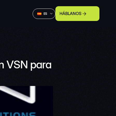
Select Language
HÁBLANOS
Spanish (Spain)
ES
n VSN para 