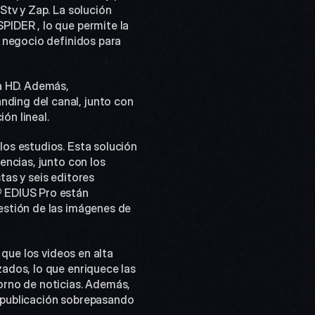
tv y Zap. La solución 
IDER , lo que permite la 
 negocio definidos para 
a HD. Además, 
ing del canal, junto con 
ón lineal.
os estudios. Esta solución 
ncias, junto con los 
as y seis editores 
 EDIUS Pro están 
stión de las imágenes de 
que los videos en alta 
dos, lo que enriquece las 
rno de noticias. Además, 
 publicación sobrepasando 