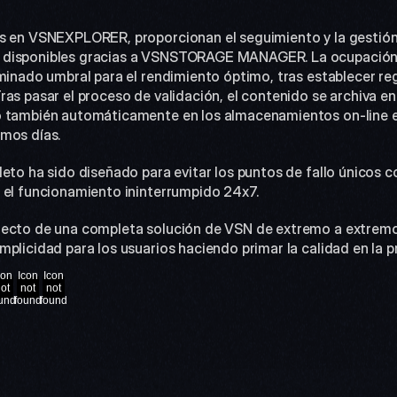
s en VSNEXPLORER, proporcionan el seguimiento y la gestión 
 disponibles gracias a VSNSTORAGE MANAGER. La ocupación 
minado umbral para el rendimiento óptimo, tras establecer reg
as pasar el proceso de validación, el contenido se archiva en 
o también automáticamente en los almacenamientos on-line en
mos días.
leto ha sido diseñado para evitar los puntos de fallo únicos
 el funcionamiento ininterrumpido 24x7.
ecto de una completa solución de VSN de extremo a extremo q
mplicidad para los usuarios haciendo primar la calidad en la 
con
Icon
Icon
ot
not
not
und
found
found