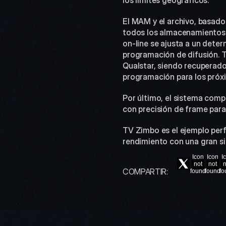
los límites geográficos.
El MAM y el archivo, basado
todos los almacenamientos
on-line se ajusta a un deter
programación de difusión. Tr
Qualstar, siendo recuperad
programación para los próxi
Por último, el sistema comp
con precisión de frame para
TV Zimbo es el ejemplo perf
rendimiento con una gran si
Icon
Icon
I
not
not
n
COMPARTIR:
found
found
fo