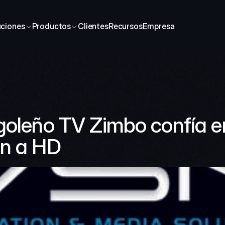
uciones
Productos
Clientes
Recursos
Empresa
goleño TV Zimbo confía e
ón a HD