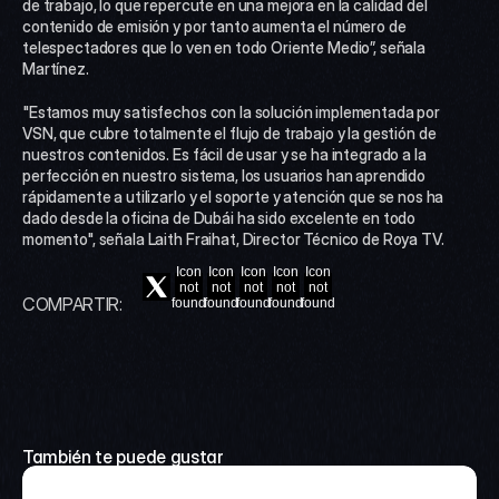
de trabajo, lo que repercute en una mejora en la calidad del 
contenido de emisión y por tanto aumenta el número de 
telespectadores que lo ven en todo Oriente Medio”, señala 
Martínez.
"Estamos muy satisfechos con la solución implementada por 
VSN, que cubre totalmente el flujo de trabajo y la gestión de 
nuestros contenidos. Es fácil de usar y se ha integrado a la 
perfección en nuestro sistema, los usuarios han aprendido 
rápidamente a utilizarlo y el soporte y atención que se nos ha 
dado desde la oficina de Dubái ha sido excelente en todo 
momento", señala Laith Fraihat, Director Técnico de Roya TV.
Icon
Icon
Icon
Icon
Icon
not
not
not
not
not
COMPARTIR:
found
found
found
found
found
También te puede gustar