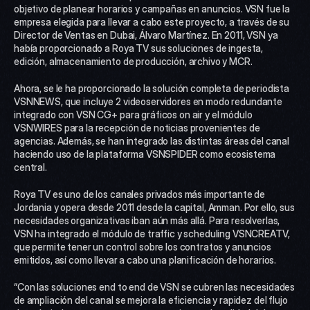
objetivo de planear horarios y campañas en anuncios. VSN fue la 
empresa elegida para llevar a cabo este proyecto, a través de su 
Director de Ventas en Dubai, Álvaro Martínez. En 2011, VSN ya 
había proporcionado a Roya TV sus soluciones de ingesta, 
edición, almacenamiento de producción, archivo y MCR.
Ahora, se le ha proporcionado la solución completa de periodista 
VSNNEWS, que incluye 2 videoservidores en modo redundante 
integrado con VSN CG+ para gráficos on air y el módulo 
VSNWIRES para la recepción de noticias provenientes de 
agencias. Además, se han integrado las distintas áreas del canal 
haciendo uso de la plataforma VSNSPIDER como ecosistema 
central.
Roya TV es uno de los canales privados más importante de 
Jordania y opera desde 2011 desde la capital, Amman. Por ello, sus 
necesidades organizativas iban aún más allá. Para resolverlas, 
VSN ha integrado el módulo de traffic y scheduling VSNCREATV, 
que permite tener un control sobre los contratos y anuncios 
emitidos, así como llevar a cabo una planificación de horarios.
“Con las soluciones end to end de VSN se cubren las necesidades 
de ampliación del canal se mejora la eficiencia y rapidez del flujo 