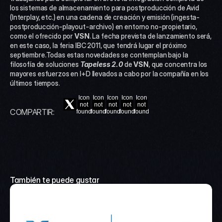
los sistemas de almacenamiento para postproducción de Avid 
(Interplay, etc.) en una cadena de creación y emisión (ingesta-
postproducción-playout-archivo) en entorno no-propietario, 
como el ofrecido por 
VSN
. La fecha prevista de lanzamiento será, 
en este caso, la feria IBC 2011, que tendrá lugar el próximo 
septiembre.Todas estas novedades se contemplan bajo la 
filosofía de soluciones 
Tapeless 2.0
 de 
VSN
, que concentra los 
mayores esfuerzos en I+D llevados a cabo por la compañía en los 
últimos tiempos.
Icon
Icon
Icon
Icon
Icon
not
not
not
not
not
COMPARTIR:
found
found
found
found
found
También te puede gustar