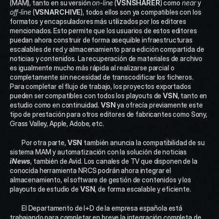
(MAM), tanto en su versión 
on-line
 (
VSNSHARER
) como 
near
 y 
off-line
 (
VSNARCHIVE
), todos ellos son ya compatibles con los 
formatos y encapsuladores más utilizados por los editores 
mencionados. Esto permite que los usuarios de estos editores 
puedan ahora construir de forma asequible infraestructuras 
escalables de red y almacenamiento para edición compartida de 
noticias y contenidos. La recuperación de materiales de archivo 
es igualmente mucho más rápida al realizarse parcial o 
completamente sin necesidad de transcodificar los ficheros. 
Para completar el flujo de trabajo, los proyectos exportados 
pueden ser compatibles con todos los playouts de 
VSN
, tanto en 
estudio como en continuidad. 
VSN
 ya ofrecía previamente este 
tipo de prestación para otros editores de fabricantes como Sony, 
Grass Valley, Apple, Adobe, etc.
 	Por otra parte, 
VSN
 también anuncia la compatibilidad de su 
sistema MAM y automatización con la solución de noticias 
iNews
, también de Avid. Los canales de TV que disponen de la 
conocida herramienta NRCS podrán ahora integrar el 
almacenamiento, el software de gestión de contenidos y los 
playouts de estudio de 
VSN
, de forma escalable y eficiente.
 	El Departamento de I+D de la empresa española está 
trabajando para completar en breve la integración completa de 