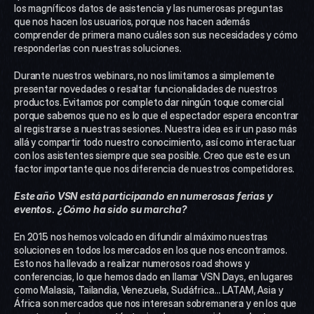
los magníficos datos de asistencia y las numerosas preguntas 
que nos hacen los usuarios, porque nos hacen además 
comprender de primera mano cuáles son sus necesidades y cómo 
responderlas con nuestras soluciones.
Durante nuestros webinars, no nos limitamos a simplemente 
presentar novedades o resaltar funcionalidades de nuestros 
productos. Evitamos por completo dar ningún toque comercial 
porque sabemos que no es lo que el espectador espera encontrar 
al registrarse a nuestras sesiones. Nuestra idea es ir un paso más 
allá y compartir todo nuestro conocimiento, así como interactuar 
con los asistentes siempre que sea posible. Creo que este es un 
factor importante que nos diferencia de nuestros competidores.
Este año VSN está participando en numerosas ferias y 
eventos. ¿Cómo ha sido su marcha?
En 2015 nos hemos volcado en difundir al máximo nuestras 
soluciones en todos los mercados en los que nos encontramos. 
Esto nos ha llevado a realizar numerosos road shows y 
conferencias, lo que hemos dado en llamar VSN Days, en lugares 
como Malasia, Tailandia, Venezuela, Sudáfrica… LATAM, Asia y 
África son mercados que nos interesan sobremanera y en los que 