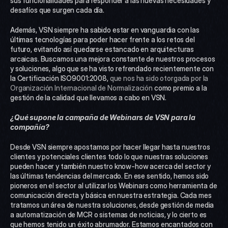
sus funcionalidades para responder a las nuevas necesidades y 
desafíos que surgen cada día.
Además, VSN siempre ha sabido estar en vanguardia con las 
últimas tecnologías para poder hacer frente a los retos del 
futuro, evitando así quedarse estancado en arquitecturas 
arcaicas. Buscamos una mejora constante de nuestros procesos 
y soluciones, algo que se ha visto refrendado recientemente con 
la Certificación ISO9001:2008, 
que nos ha sido otorgada por la 
Organización Internacional de Normalización
 como premio a la 
gestión de la calidad que llevamos a cabo en VSN.
¿Qué supone la campaña de Webinars de VSN para la 
compañía?
Desde VSN siempre apostamos por hacer llegar hasta nuestros 
clientes y potenciales clientes todo lo que nuestras soluciones 
pueden hacer y también nuestro know-how acerca del sector y 
las últimas tendencias del mercado. En ese sentido, hemos sido 
pioneros en el sector al utilizar los Webinars como herramienta de 
comunicación directa y básica en nuestra estrategia. Cada mes 
tratamos un área de nuestra soluciones, desde gestión de media 
a automatización de MCR o sistemas de noticias, y lo cierto es 
que hemos tenido un éxito abrumador. Estamos encantados con 