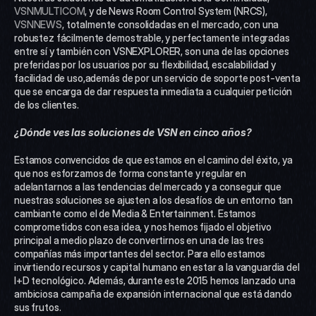
VSNMULTICOM
, y de News Room Control System (NRCS), 
VSNNEWS
, totalmente consolidadas en el mercado, con una 
robustez fácilmente demostrable, y perfectamente integradas 
entre sí y también con VSNEXPLORER, son una de las opciones 
preferidas por los usuarios por su flexibilidad, escalabilidad y 
facilidad de uso,además de por un servicio de soporte post-venta 
que se encarga de dar respuesta inmediata a cualquier petición 
de los clientes.
¿Dónde ves las soluciones de VSN en cinco años?
Estamos convencidos de que estamos en el camino del éxito, ya 
que nos esforzamos de forma constante y regular en 
adelantarnos a las tendencias del mercado y a conseguir que 
nuestras soluciones se ajusten a los desafíos de un entorno tan 
cambiante como el de Media & Entertainment. Estamos 
comprometidos con esa idea, y nos hemos fijado el objetivo 
principal a medio plazo de convertirnos en una de las tres 
compañías más importantes del sector. Para ello estamos 
invirtiendo recursos y capital humano en estar a la vanguardia del 
I+D tecnológico. Además, durante este 2015 hemos lanzado una 
ambiciosa campaña de expansión internacional que está dando 
sus frutos.