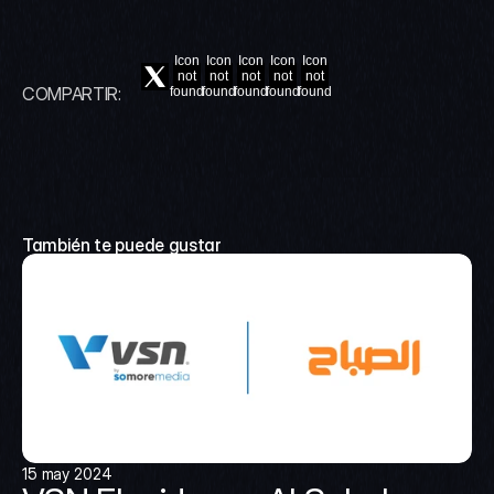
Icon
Icon
Icon
Icon
Icon
not
not
not
not
not
COMPARTIR:
found
found
found
found
found
También te puede gustar
15 may 2024