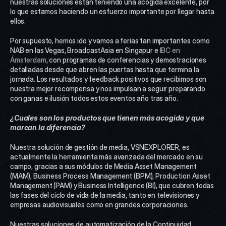
nuestras soluciones están teniendo una acogida excelente, por 
lo que estamos haciendo un esfuerzo importante por llegar hasta 
ellos.
Por supuesto, hemos ido y vamos a ferias tan importantes como 
NAB en las Vegas, BroadcastAsia en Singapur e 
IBC en 
Ámsterdam
, con programas de conferencias y demostraciones 
detalladas desde que abren las puertas hasta que termina la 
jornada. Los resultados y feedback positivos que recibimos son 
nuestra mejor recompensa y nos impulsan a seguir preparando 
con ganas e ilusión todos estos eventos año tras año.
¿Cuales son los productos que tienen más acogida y que 
marcan la diferencia?
Nuestra solución de gestión de media, VSNEXPLORER, es 
actualmente la herramienta más avanzada del mercado en su 
campo, gracias a sus módulos de Media Asset Management 
(MAM), Business Process Management (BPM), Production Asset 
Management (PAM) y Business Intelligence (BI), que cubren todas 
las fases del ciclo de vida de la media, tanto en televisiones y 
empresas audiovisuales como en grandes corporaciones.
Nuestras soluciones de automatización de la Continuidad, 