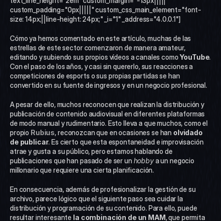
text_line_height="2em" custom_margin="-13px|||||" 
custom_padding="0px|||||" custom_css_main_element="font-
size: 14px;||line-height: 24px;" _i="1" _address="4.0.0.1"]
Cómo ya hemos comentado en este artículo, muchas de las 
estrellas de este sector comenzaron de manera amateur, 
editando y subiendo sus propios vídeos a canales como 
YouTube
. 
Con el paso de los años, y casi sin quererlo, sus reacciones a 
competiciones de esports o sus propias partidas se han 
convertido en su fuente de ingresos y en un negocio profesional.
A pesar de ello, muchos reconocen que realizan la distribución y 
publicación de contenido audiovisual en diferentes plataformas 
de modo manual y rudimentario. Esto lleva a que muchos, como el 
propio 
Rubius
, reconozcan que en ocasiones se han
 olvidado 
de publicar
. Es cierto que esta espontaneidad e improvisación 
atrae y gusta a su público, pero estamos hablando de 
publicaciones que han pasado de ser un 
hobby
 a un negocio 
millonario que requiere una cierta planificación. 
En consecuencia, además de profesionalizar la gestión de su 
archivo, parece lógico que el siguiente paso sea cuidar la 
distribución y programación de su contenido. Para ello, puede 
resultar interesante 
la combinación de un MAM
, que permita 