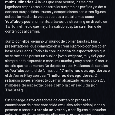
multitudinarias
. A la vez que esto ocurría, los mejores 
jugadores empezaron a desarrollar sus propios perfiles y a dar a 
conocer sus partidas, trucos y competiciones con otras figuras 
del sector mediante vídeos subidos a plataformas como 
YouTube 
y, posteriormente, a través de streaming en directo en 
Twitch
, el medio que mejor ha sabido adaptar su entorno de 
contenidos al gaming.
Junto con ellos, germinó un mundo de comentaristas, fans y 
presentadores, que comenzaron a crear su propio contenido en 
base a los juegos. Todo ello con una bolsa de espectadores que 
se caracteriza por ser un público joven, exigente, muy fiel y que 
siempre está dispuesto a consumir mucho y muy pronto. Y con un 
detalle que no es menor: No deja de crecer. Hablamos de canales 
de YouTube como el de 
Ninja
, con 
17 millones de seguidores
 o 
el de 
AuronPlay
 con casi 
11 millones de seguidores
. O 
retransmisiones en directo que han alcanzado récords con 
2,5 
millones de espectadores como la conseguida por 
TheGrefg
.
Sin embargo, estos creadores de contenido pronto se 
emanciparon de crear contenido exclusivo sobre videojuegos y 
pasaron a tener 
su propio universo
 y a ser figuras que vuelan 
solas. Hoy en día, muchos de ellos son su propia marca y tienen 