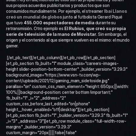
sus propios acuerdos publicitarios y productos que son 
consumidos mundialmente. Por ejemplo, el streamer 
Ibai Llanos 
creó un mundial de globos
 junto al futbolista Gerard Piqué 
que tuvo 
455.000 espectadores de media
 durante su 
retransmisión. Otro ejemplo es
 El Rubius, que creó su propia 
serie de televisión de la mano de Movistar
. Sin embargo, el 
origen y el contenido al que siempre vuelven es el mismo: el mundo 
gamer.
 [/et_pb_text][/et_pb_column][/et_pb_row][/et_pb_section]
[et_pb_section fb_built="1" module_class="careers-images-
height slider-position-bottom-center" _builder_version="3.29.3" 
background_image="https://www.vsn-tv.com/wp-
content/uploads/2021/12/gaming_mam_sidetoside.jpg" 
parallax="on" custom_css_main_element="height: 650px;||width: 
100%;||background-position: center bottom !important;" 
fb_built="1" _i="2" _address="2" 
custom_css_before_last_edited="on|phone" 
height__hover_enabled="off|desktop"][/et_pb_section]
[et_pb_section fb_built="1" _builder_version="3.29.3" fb_built="1" 
_i="3" _address="3"][et_pb_row module_class="full-width-row-
margins" _builder_version="3.29.3" 
custom_margin="20px||||false|false" 