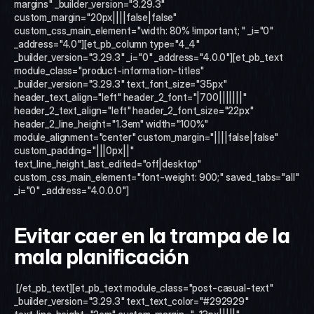
margins" _builder_version="3.29.3" 
custom_margin="20px||||false|false" 
custom_css_main_element="width: 80% !important; " _i="0" 
_address="4.0"][et_pb_column type="4_4" 
_builder_version="3.29.3" _i="0" _address="4.0.0"][et_pb_text 
module_class="product-information-titles" 
_builder_version="3.29.3" text_font_size="35px" 
header_text_align="left" header_2_font="|700|||||||" 
header_2_text_align="left" header_2_font_size="22px" 
header_2_line_height="1.3em" width="100%" 
module_alignment="center" custom_margin="||||false|false" 
custom_padding="|||0px||" 
text_line_height_last_edited="off|desktop" 
custom_css_main_element="font-weight: 900;" saved_tabs="all" 
_i="0" _address="4.0.0.0"]
Evitar caer en la trampa de la 
mala planificación
 [/et_pb_text][et_pb_text module_class="post-casual-text" 
_builder_version="3.29.3" text_text_color="#292929" 