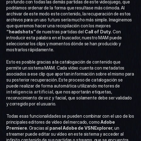
profundo con todas las demás partidas de este videojuego, que 
podríamos ordenar de la forma que resultase más cómoda. Al 
archivar de este modo este contenido, la recuperación de estos 
archivos para un uso futuro sería mucho más simple. Imaginemos 
que queremos hacer una recopilación con los mejores 
“headshots”
 de nuestras partidas del 
Call of Duty.
 Con 
introducir esta palabra en el buscador, nuestro MAM puede 
seleccionar los clips y momentos dónde se han producido y 
mostrarlos rápidamente. 
Esto es posible gracias a la catalogación de contenido que 
permite un sistema MAM. Cada vídeo cuenta con metadatos 
asociados a ese clip que aportan información sobre el mismo para 
su posterior recuperación. Este proceso de catalogación se 
puede realizar de forma automática utilizando motores de 
inteligencia artificial
, que nos aportarán etiquetas, 
reconocimiento de voz y facial, que solamente debe ser validado 
y corregido por el usuario.
Todas esas funcionalidades se pueden combinar con el uso de los 
principales editores de vídeo del mercado, como 
Adobe 
Premiere
. Gracias al
 panel Adobe de VSNExplorer
, un 
streamer puede editar su vídeo en este sistema y acceder al 
infinito contenido de sus partidas o streams, que se encuentra 