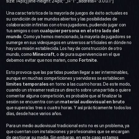
size: 14px;||line-height: 24px;" _i="1" _address="3.0.0.1"]
Una característica de la mayoría de juegos de éxito actuales es 
su condición de ser mundos abiertos y las posibilidades de 
colaboración infinitas con otros jugadores, pudiendo jugar con 
tus amigos o con
 cualquier persona en el otro lado del 
mundo
. Como ya hemos mencionado, la mayoría de jugadores se 
sumerge en sus videojuegos en universos artificiales en dónde no 
hay una misión establecida. Los hay de construcción de otro 
mundo, como 
Minecraft
, o de pura supervivencia en el que 
debemos evitar que nos maten, como 
Fortnite
. 
Esto provoca que las partidas puedan llegar a ser interminables, 
aunque en muchas competiciones y servidores se establecen 
límites temporales
 en torno a las cuatro horas. De este modo, 
cuando un streamer realiza un directo sobre una partida o quiere 
comentar alguna competición, es probable que al finalizar la 
sesión se encuentra con un 
material audiovisual en bruto
que supera las tres o cuatro horas. Y así prácticamente todos los 
días, desde hace varios años.
Para un medio audiovisual tradicional esto no es un problema, ya 
que cuentan con instalaciones y profesionales que se encargan 
de gestionar su media. Sin embargo, en este caso estamos 