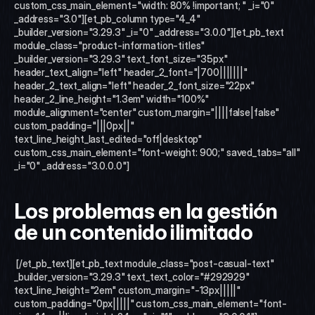
custom_css_main_element="width: 80% !important; " _i="0" 
_address="3.0"][et_pb_column type="4_4" 
_builder_version="3.29.3" _i="0" _address="3.0.0"][et_pb_text 
module_class="product-information-titles" 
_builder_version="3.29.3" text_font_size="35px" 
header_text_align="left" header_2_font="|700|||||||" 
header_2_text_align="left" header_2_font_size="22px" 
header_2_line_height="1.3em" width="100%" 
module_alignment="center" custom_margin="||||false|false" 
custom_padding="|||0px||" 
text_line_height_last_edited="off|desktop" 
custom_css_main_element="font-weight: 900;" saved_tabs="all" 
_i="0" _address="3.0.0.0"]
Los problemas en la gestión 
de un contenido ilimitado
 [/et_pb_text][et_pb_text module_class="post-casual-text" 
_builder_version="3.29.3" text_text_color="#292929" 
text_line_height="2em" custom_margin="-13px|||||" 
custom_padding="0px|||||" custom_css_main_element="font-