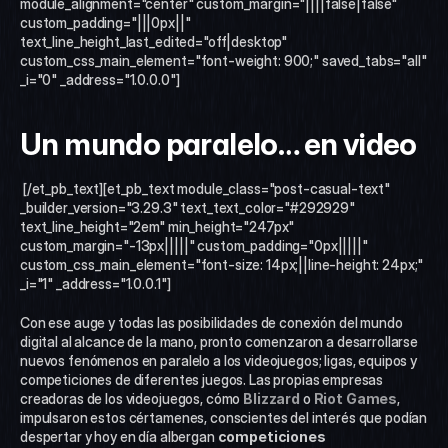
module_alignment="center" custom_margin="||||false|false" 
custom_padding="|||0px||" 
text_line_height_last_edited="off|desktop" 
custom_css_main_element="font-weight: 900;" saved_tabs="all" 
_i="0" _address="1.0.0.0"]
Un mundo paralelo… en video
 [/et_pb_text][et_pb_text module_class="post-casual-text" 
_builder_version="3.29.3" text_text_color="#292929" 
text_line_height="2em" min_height="247px" 
custom_margin="-13px|||||" custom_padding="0px|||||" 
custom_css_main_element="font-size: 14px;||line-height: 24px;" 
_i="1" _address="1.0.0.1"]
Con ese auge y todas las posibilidades de conexión del mundo 
digital al alcance de la mano, pronto comenzaron a desarrollarse 
nuevos fenómenos en paralelo a los videojuegos; ligas, equipos y 
competiciones de diferentes juegos. Las propias empresas 
creadoras de los videojuegos, cómo 
Blizzard
 o 
Riot Games
, 
impulsaron estos cértamenes, conscientes del interés que podían 
despertar y hoy en día albergan 
competiciones 