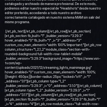
catalogado y archivado de manera profesional. De este modo, 
podremos editar nuestro especial de “Headshots” desde nuestro 
editor preferido, accediendo a todo nuestro archivo 
correctamente catalogado en nuestro sistema MAM sin salir del 
mismo programa. 
 [/et_pb_text][/et_pb_column][/et_pb_row][/et_pb_section]
[et_pb_section fb_built="1" _builder_version="3.29.3" 
hover_enabled="0" fb_built="1" _i="3" _address="3" 
custom_css_main_element="width: 100% !important;"][et_pb_row 
column_structure="1_2,1_2" module_class="section-with-
rounded-background full-width-row-tablet-mobile" 
_builder_version="3.29.3" background_image="https://www.vsn-
tv.com/wp-
content/uploads/2021/12/streaming_lights_mainimage.jpg" 
hover_enabled="0" custom_css_main_element="width: 100%;	
||height: 450px;||border-radius: 25px;" locked="off" _i="1" 
_address="3.1"][et_pb_column type="1_2" 
_builder_version="3.29.3" _i="0" _address="3.1.0"][/et_pb_column]
[et_pb_column type="1_2" _builder_version="3.29.3" _i="1" 
_address="3.1.1"][/et_pb_column][/et_pb_row][/et_pb_section]
[et_pb_section fb_built="1" _builder_version="3.29.3" fb_built="1" 
_i="4" _address="4"][et_pb_row module_class="full-width-row-