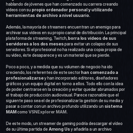
hablando de jóvenes que han comenzado su carrera creando 
vídeos con su 
propio ordenador personal y utilizando 
herramientas de archivo a nivel usuario.
Además, la mayoría de streamers encuentran un enemigo para 
archivar sus vídeos en su propio canal de distribución. La principal 
plataforma de streaming, Twitch, 
borra los vídeos de sus 
servidores a los dos meses
 para evitar un colapso de sus 
servidores. Si el profesional no ha realizado una copia propia de 
su vídeo, éste desaparece y es un material que se pierde.
Poco a poco, y a medida que su volumen de negocio ha ido 
creciendo, los referentes de este sector
 han comenzado a 
profesionalizarse
 y han incorporado editores, diseñadores 
gráficos y un equipo digital en torno a ellos. Todo ello con la idea 
de poder centrarse en la creación y evitar quedar abrumados por 
el trabajo de producción audiovisual. Parece razonable que el 
siguiente paso sea el de profesionalizar la gestión de su media y 
pasar a contar con un archivo profundo utilizando un 
sistema 
MAM
 como 
VSNExplorer MAM. 
De este modo, un streamer de gaming podría descargar el vídeo 
de su última partida de 
Among Us 
y añadirla a un archivo 