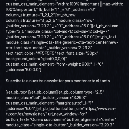
custom_css_main_element="width: 100% !important;||max-width: 
100% !important;" fb_built="1" _i="6" _address="6" 
column_structure="1_2,1_2"][et_pb_row 
column_structure="3_5,2_5" module_class="row" 
_builder_version="3.29.3" _i="0" _address="6.0"][et_pb_column 
type="3_5" module_class="col-md-12 col-sm-12 col-lg-7" 
_builder_version="3.29.3" _i="0" _address="6.0.0"][et_pb_text 
module_class="single-cta-title generic-cta-text-center new-
cta-font-size-mobile" _builder_version="3.29.3" 
text_text_color="#F5F5F5" text_font_size="30px" 
background_color="rgba(0,0,0,0)" 
custom_css_main_element="font-weight: 900;" _i="0" 
_address="6.0.0.0"]
Suscríbete a nuestra newsletter para mantenerte al tanto
[/et_pb_text][/et_pb_column][et_pb_column type="2_5" 
module_class="col" _builder_version="3.29.3" 
custom_css_main_element="margin: auto;" _i="1" 
_address="6.0.1"][et_pb_button button_url="https://www.vsn-
tv.com/es/newsletter/" url_new_window="on" 
button_text="Quiero suscribirme" button_alignment="center" 
module_class="single-cta-button" _builder_version="3.29.3" 