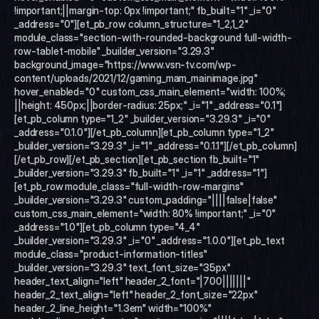
!important;||margin-top: 0px !important;" fb_built="1" _i="0" 
_address="0"][et_pb_row column_structure="1_2,1_2" 
module_class="section-with-rounded-background full-width-
row-tablet-mobile" _builder_version="3.29.3" 
background_image="https://www.vsn-tv.com/wp-
content/uploads/2021/12/gaming_mam_mainimage.jpg" 
hover_enabled="0" custom_css_main_element="width: 100%;	
||height: 450px;||border-radius: 25px;" _i="1" _address="0.1"]
[et_pb_column type="1_2" _builder_version="3.29.3" _i="0" 
_address="0.1.0"][/et_pb_column][et_pb_column type="1_2" 
_builder_version="3.29.3" _i="1" _address="0.1.1"][/et_pb_column]
[/et_pb_row][/et_pb_section][et_pb_section fb_built="1" 
_builder_version="3.29.3" fb_built="1" _i="1" _address="1"]
[et_pb_row module_class="full-width-row-margins" 
_builder_version="3.29.3" custom_padding="||||false|false" 
custom_css_main_element="width: 80% !important;" _i="0" 
_address="1.0"][et_pb_column type="4_4" 
_builder_version="3.29.3" _i="0" _address="1.0.0"][et_pb_text 
module_class="product-information-titles" 
_builder_version="3.29.3" text_font_size="35px" 
header_text_align="left" header_2_font="|700|||||||" 
header_2_text_align="left" header_2_font_size="22px" 
header_2_line_height="1.3em" width="100%" 