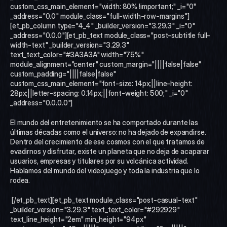
custom_css_main_element="width: 80% !important;" _i="0" 
_address="0.0" module_class="full-width-row-margins"]
[et_pb_column type="4_4" _builder_version="3.29.3" _i="0" 
_address="0.0.0"][et_pb_text module_class="post-subtitle full-
width-text" _builder_version="3.29.3" 
text_text_color="#3A3A3A" width="75%" 
module_alignment="center" custom_margin="||||false|false" 
custom_padding="||||false|false" 
custom_css_main_element="font-size: 14px;||line-height: 
28px;||letter-spacing: 0.14px;||font-weight: 500;" _i="0" 
_address="0.0.0.0"]
El mundo del entretenimiento se ha comportado durante las 
últimas décadas como el universo: no ha dejado de expandirse. 
Dentro del crecimiento de ese cosmos con el que tratamos de 
evadirnos y disfrutar, existe un planeta que no deja de acaparar 
usuarios, empresas y titulares por su volcánica actividad. 
Hablamos del mundo del videojuego y toda la industria que lo 
rodea.
 [/et_pb_text][et_pb_text module_class="post-casual-text" 
_builder_version="3.29.3" text_text_color="#292929" 
text_line_height="2em" min_height="94px" 