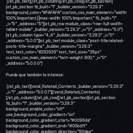
 [/et_pb_text][/et_pb_column][/et_pb_row][/et_pb_section]
[et_pb_section fb_built="1" _builder_version="3.29.3" 
background_color="#FAFAFA" custom_css_main_element="width: 
100% !important;||max-width: 100% !important;" fb_built="1" 
_i="5" _address="5"][et_pb_row module_class="row-full-width-
tablet-mobile" _builder_version="3.29.3" _i="0" _address="5.0"]
[et_pb_column type="4_4" _builder_version="3.29.3" _i="0" 
_address="5.0.0"][et_pb_text module_class="post-title related-
posts-title-margins" _builder_version="3.29.3" 
text_text_color="#292929" text_font_size="35px" 
custom_css_main_element="font-weight: 900;" _i="0" 
_address="5.0.0.0"]
Puede que también te interese:
 [/et_pb_text][vsnd_Related_Contents _builder_version="3.29.3" 
_i="1" _address="5.0.0.1"][/vsnd_Related_Contents]
[/et_pb_column][/et_pb_row][/et_pb_section][et_pb_section 
fb_built="1" _builder_version="3.29.3" 
background_enable_color="off" 
use_background_color_gradient="on" 
background_color_gradient_start="#0096da" 
background_color_gradient_end="#00bdff" 
background_color_gradient_direction="90deg" 