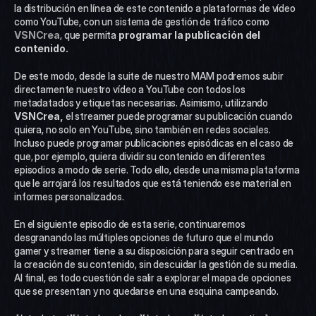
la distribución en línea de este contenido a plataformas de vídeo 
como YouTube, con un sistema de gestión de tráfico como 
VSNCrea
, que permita
 programar la publicación del 
contenido.
De este modo, desde la suite de nuestro MAM podremos subir 
directamente nuestro vídeo a YouTube con todos los 
metadatados y etiquetas necesarias. Asimismo, utilizando 
VSNCrea, 
el streamer puede programar su publicación cuando 
quiera, no solo en YouTube, sino también en redes sociales. 
Incluso puede programar publicaciones episódicas en el caso de 
que, por ejemplo, quiera dividir su contenido en diferentes 
episodios a modo de serie. Todo ello, desde una misma plataforma 
que le arrojará los resultados que está teniendo ese material en 
informes personalizados.
En el siguiente episodio de esta serie, continuaremos 
desgranando las múltiples opciones de futuro que el mundo 
gamer y streamer tiene a su disposición para seguir centrado en 
la creación de su contenido, sin descuidar la gestión de su media. 
Al final, es todo cuestión de salir a explorar el mapa de opciones 
que se presentan y no quedarse en una esquina campeando.