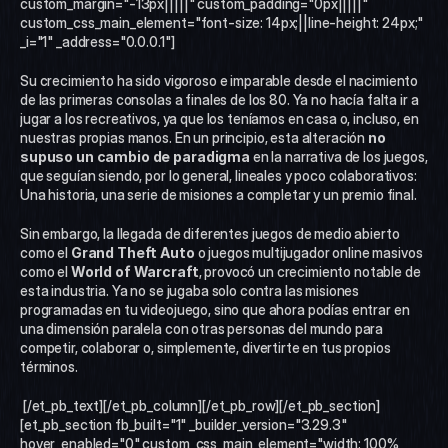
custom_margin="-13px|||||" custom_padding="0px|||||" 
custom_css_main_element="font-size: 14px;||line-height: 24px;" 
_i="1" _address="0.0.0.1"]
Su crecimiento ha sido vigoroso e imparable desde el nacimiento 
de las primeras consolas a finales de los 80. Ya no hacía falta ir a 
jugar a los recreativos, ya que los teníamos en casa o, incluso, en 
nuestras propias manos. En un principio, esta alteración 
no 
supuso un cambio de paradigma
 en la narrativa de los juegos, 
que seguían siendo, por lo general, lineales y poco colaborativos: 
Una historia, una serie de misiones a completar y un premio final. 
Sin embargo, la llegada de diferentes juegos de medio abierto 
como el 
Grand Theft Auto
 o juegos multijugador online masivos 
como el 
World of Warcraft
, provocó un crecimiento notable de 
esta industria. Ya no se jugaba solo contra las misiones 
programadas en tu videojuego, sino que ahora podías entrar en 
una dimensión paralela con otras personas del mundo para 
competir, colaborar o, simplemente, divertirte en tus propios 
términos.
 [/et_pb_text][/et_pb_column][/et_pb_row][/et_pb_section]
[et_pb_section fb_built="1" _builder_version="3.29.3" 
hover_enabled="0" custom_css_main_element="width: 100% 