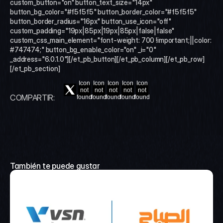
custom_button="on" button_text_size="14px" 
button_bg_color="#f5f5f5" button_border_color="#f5f5f5" 
button_border_radius="16px" button_use_icon="off" 
custom_padding="19px|85px|19px|85px|false|false" 
custom_css_main_element="font-weight: 700 !important;||color: 
#747474;" button_bg_enable_color="on" _i="0" 
_address="6.0.1.0"][/et_pb_button][/et_pb_column][/et_pb_row]
[/et_pb_section]
Icon
Icon
Icon
Icon
Icon
not
not
not
not
not
COMPARTIR:
found
found
found
found
found
También te puede gustar