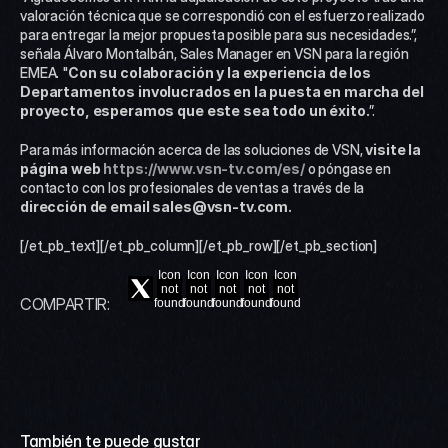
valoración técnica que se correspondió con el esfuerzo realizado 
para entregar la mejor propuesta posible para sus necesidades.”, 
señala Álvaro Montalbán, Sales Manager en VSN para la región 
EMEA. "
Con su colaboración y la experiencia de los 
Departamentos involucrados en la puesta en marcha del 
proyecto, esperamos que este sea todo un éxito.
”.
Para más información acerca de las soluciones de VSN, 
visite la 
página web 
https://www.vsn-tv.com/es/
o póngase en 
contacto con los profesionales de ventas a través de la
dirección de email sales@vsn-tv.com. 
[/et_pb_text][/et_pb_column][/et_pb_row][/et_pb_section]
Icon
Icon
Icon
Icon
Icon
not
not
not
not
not
COMPARTIR:
found
found
found
found
found
También te puede gustar