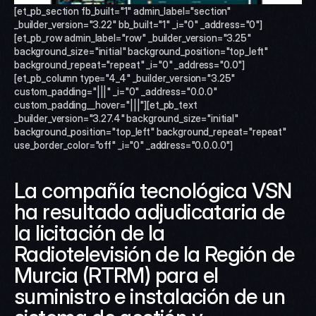
[et_pb_section fb_built="1" admin_label="section" 
_builder_version="3.22" bb_built="1" _i="0" _address="0"]
[et_pb_row admin_label="row" _builder_version="3.25" 
background_size="initial" background_position="top_left" 
background_repeat="repeat" _i="0" _address="0.0"]
[et_pb_column type="4_4" _builder_version="3.25" 
custom_padding="|||" _i="0" _address="0.0.0" 
custom_padding__hover="|||"][et_pb_text 
_builder_version="3.27.4" background_size="initial" 
background_position="top_left" background_repeat="repeat" 
use_border_color="off" _i="0" _address="0.0.0.0"]
La compañía tecnológica VSN 
ha resultado adjudicataria de 
la licitación de la 
Radiotelevisión de la Región de 
Murcia (RTRM) para el 
suministro e instalación de un 