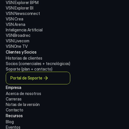
VSN Explorer BPM
VSN Explorer BI
VSN Newsconnect
VSN Crea
VSN Arena
Inteligencia Artificial
VSNBroadrec
VSN Livecom
VSNOne TV
Clientes y Socios
Historias de clientes
Socios (comerciales + tecnológicos)
Soporte (plan + contacto)
Portal de Soporte
Empresa
Acerca de nosotros
Carreras
Notas de la versión
Contacto
Recursos
Blog
Eventos