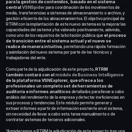
para la gestión de contenidos, basado en el sistema 
central 
VSNSpider
 para coordinación de los movimientos de 
media, transferencias a sistemas de almacenamiento o archivo, y 
gestión eficiente de los almacenamientos. El objetivo principal de 
RTRM con la implantación de este nuevo sistema es la mejorar las 
capacidades del sistema y ha valorado positivamente, además, 
como uno de los requisitos de la licitación pública que 
el proceso 
de transición entre el sistema actual y el nuevo se 
realice de manera intuitiva
, permitiendo una rápida formación 
y asimilación del nuevo sistema por parte de los técnicos y 
trabajadores del ente.
Como parte de la adjudicación de este proyecto, 
RTRM 
también contará con el 
módulo de Business Intelligence
de la plataforma VSNExplorer, que ofrece a los 
profesionales un completo set de herramientas de 
auditoría e informes analíticos
 detallados para llevar a cabo 
análisis del rendimiento de la empresa y detectar ineficiencias en 
sus procesos y tendencias. Este módulo permite generar y 
extraer informes a partir de información existente en el sistema, 
sin necesidad de llevar a cabo esta tarea manualmente o de 
contratar sistemas de terceros adicionales.
“Agradecemos a RTRM la adjudicación de este proyecto tras una 