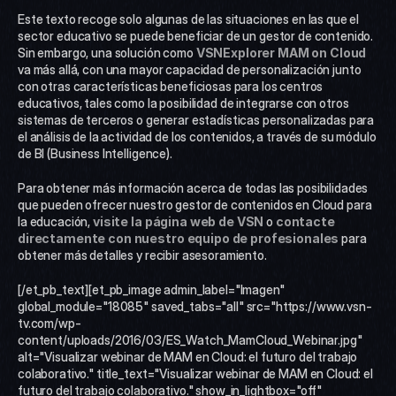
Este texto recoge solo algunas de las situaciones en las que el 
sector educativo se puede beneficiar de un gestor de contenido. 
Sin embargo, una solución como 
VSNExplorer MAM on Cloud
va más allá, con una mayor capacidad de personalización junto 
con otras características beneficiosas para los centros 
educativos, tales como la posibilidad de integrarse con otros 
sistemas de terceros o generar estadísticas personalizadas para 
el análisis de la actividad de los contenidos, a través de su módulo 
de BI (Business Intelligence).
Para obtener más información acerca de todas las posibilidades 
que pueden ofrecer nuestro gestor de contenidos en Cloud para 
la educación, 
visite la página web de VSN
 o 
contacte 
directamente con nuestro equipo de profesionales
 para 
obtener más detalles y recibir asesoramiento.
[/et_pb_text][et_pb_image admin_label="Imagen" 
global_module="18085" saved_tabs="all" src="https://www.vsn-
tv.com/wp-
content/uploads/2016/03/ES_Watch_MamCloud_Webinar.jpg" 
alt="Visualizar webinar de MAM en Cloud: el futuro del trabajo 
colaborativo." title_text="Visualizar webinar de MAM en Cloud: el 
futuro del trabajo colaborativo." show_in_lightbox="off" 