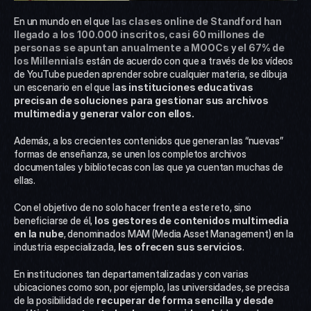
En un mundo en el que
las clases online de Standford han 
llegado a los 100.000 inscritos
, 
casi 60 millones de 
personas se apuntan anualmente a MOOCs
 y 
el 67% de 
los Millennials
 están de acuerdo con que a través de los vídeos 
de YouTube pueden aprender sobre cualquier materia, se dibuja 
un escenario en el que l
as instituciones educativas 
precisan de soluciones para gestionar sus archivos 
multimedia y generar valor con ellos.
Además, a los crecientes contenidos que generan las “nuevas” 
formas de enseñanza, se unen los completos archivos 
documentales y bibliotecas con las que ya cuentan muchas de 
ellas.
Con el objetivo de no solo hacer frente a este reto, sino 
beneficiarse de él, 
los gestores de contenidos multimedia 
en la nube
, denominados MAM (Media Asset Management) en la 
industria especializada, 
les ofrecen sus servicios
.
En instituciones tan departamentalizadas y con varias 
ubicaciones como son, por ejemplo, las universidades, se precisa 
de la posibilidad de 
recuperar de forma sencilla y desde 