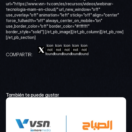
url="https://www.vsn-tv.com/es/recursos/videos/webinar-
tecnologia-mam-en-cloud/" url_new_window="off" 
use_overlay="off" animation="left" sticky="off" align="center" 
force_fullwidth="off" always_center_on_mobile="on" 
use_border_color="off" border_color="#ffffff" 
border_style="solid"] [/et_pb_image][/et_pb_column][/et_pb_row]
[/et_pb_section]
Icon
Icon
Icon
Icon
Icon
not
not
not
not
not
COMPARTIR:
found
found
found
found
found
También te puede gustar