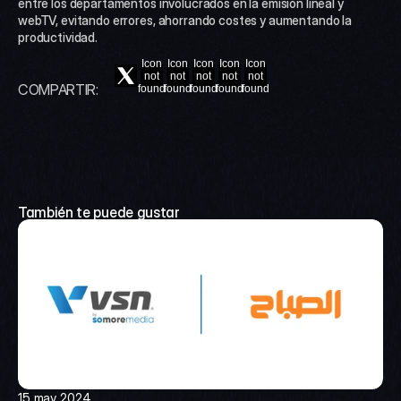
entre los departamentos involucrados en la emisión lineal y 
webTV, evitando errores, ahorrando costes y aumentando la 
productividad.
Icon
Icon
Icon
Icon
Icon
not
not
not
not
not
COMPARTIR:
found
found
found
found
found
También te puede gustar
15 may 2024