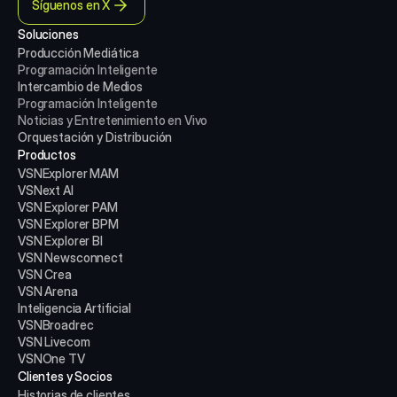
Síguenos en X
Soluciones
Producción Mediática
Programación Inteligente
Intercambio de Medios
Programación Inteligente
Noticias y Entretenimiento en Vivo
Orquestación y Distribución
Productos
VSNExplorer MAM
VSNext AI
VSN Explorer PAM
VSN Explorer BPM
VSN Explorer BI
VSN Newsconnect
VSN Crea
VSN Arena
Inteligencia Artificial
VSNBroadrec
VSN Livecom
VSNOne TV
Clientes y Socios
Historias de clientes