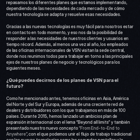
repasamos los diferentes planes que estamos implementando, 
dependiendo de las necesidades de cada mercado y de cómo 
nuestra tecnología se adapta y resuelve esas necesidades.
Gracias a las nuevas tecnologías es muy fácil para nosotros estar 
en contacto en todo momento, y eso nos da la posibilidad de 
responder a las necesidades de nuestros clientes y usuarios en 
tiempo récord. Además, al menos una vez al año, los empleados 
de las oficinas internacionales de VSN visitan la sede central, 
donde nos reunimos todos para trabajar en torno a las principales 
ejes de nuestros planes de negocio y tecnológicos para los 
siguientes meses.
¿Qué puedes decirnos de los planes de VSN para el 
futuro? 
Como he mencionado antes, tenemos oficinas en Asia, América 
del Norte y del Sur y Europa, además de una creciente red de 
dealers y distribuidores con los que trabajamos en más de 100 
países. Durante 2015, hemos lanzado un ambicios plan de 
expansión internacional con el lema “Beyond all limits” y también 
presentado nuestro nuevo concepto 
“From End-to-End to 
Anywhere”
, con el que podemos unir el flujo de trabajo tradicional 
con las nuevas tecnologías como las segundas pantallas y la 