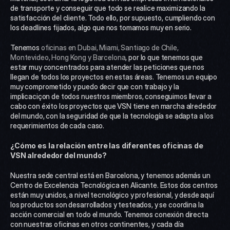
de transporte y conseguir que todo se realice maximizando la 
satisfacción del cliente. Todo ello, por supuesto, cumpliendo con 
los deadlines fijados, algo que nos tomamos muy en serio.
Tenemos 
oficinas en Dubai, Miami, Santiago de Chile, 
Montevideo, Hong Kong y Barcelona
, por lo que tenemos que 
estar muy concentrados para atender las peticiones que nos 
llegan de todos los proyectos en estas áreas. Tenemos un equipo 
muy comprometido y puedo decir que con trabajo y la 
implicaciçon de todos nuestros miembros, conseguimos llevar a 
cabo con éxito los proyectos que VSN tiene en marcha alrededor 
del mundo, con la seguridad de que la tecnología se adapta a los 
requerimientos de cada caso.
¿Cómo es la relación entre las diferentes oficinas de 
VSN alrededor del mundo?
Nuestra sede central está en Barcelona, y tenemos además un 
Centro de Excelencia Tecnológica en Alicante. Estos dos centros 
están muy unidos, a nivel tecnológico y profesional, y desde aquí 
los productos son desarrollados y testeados, y se coordina la 
acción comercial en todo el mundo. Tenemos conexión directa 
con nuestras oficinas en otros continentes, y cada día 