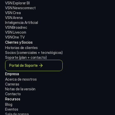
VSN Explorer BI
VSN Newsconnect
VSN Crea
VSN Arena
Inteligencia Artificial
VSNBroadrec
VSN Livecom
VSNOne TV
Clientes y Socios
Historias de clientes
Socios (comerciales + tecnológicos)
Soporte (plan + contacto)
Portal de Soporte
Empresa
Acerca de nosotros
Carreras
Notas de la versión
Contacto
Recursos
Blog
Eventos
Sala de prensa