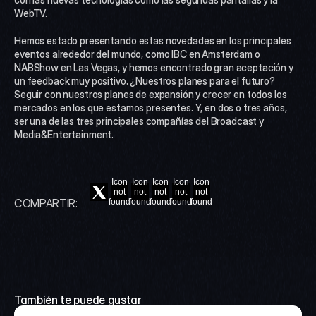
WebTV.
Hemos estado presentando estas novedades en los principales 
eventos alrededor del mundo, como IBC en Amsterdam o 
NABShow en Las Vegas, y hemos encontrado gran aceptación y 
un feedback muy positivo. ¿Nuestros planes para el futuro? 
Seguir con nuestros planes de expansión y crecer en todos los 
mercados en los que estamos presentes. Y, en dos o tres años, 
ser una de las tres principales compañías del Broadcast y 
Media&Entertainment.
Icon
Icon
Icon
Icon
Icon
not
not
not
not
not
COMPARTIR:
found
found
found
found
found
También te puede gustar