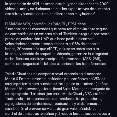
la tecnología de VSN, estamos distribuyendo alrededor de 2000 
vídeos al mes y no dudamos de que las expectativas de aumentar 
esa cifra y nuestra cartera de clientes son muy buenas”.
El MAM de VSN, con módulos PAM, BI y BPM
, tiene 
funcionalidades avanzadas que permiten el movimiento seguro 
de contenidos en un entorno cloud. También integra el protocolo 
propio de aceleración UMP, que hace posible alcanzar 
velocidades de transferencia de hasta el 96% de ancho de 
banda, 20 veces más que el FTP, incluso en redes con alta 
latencia y pérdida de paquetes. Además, garantiza la integridad 
de los ficheros e incluye encriptación avanzada (AES-256), 
dando una seguridad total a los usuarios en las transferencias.
“MediaCloud es una compañía revolucionaria en el mercado 
Media & Entertainment sudafricano y su confianza en VSN es 
muy importante para nuestra estrategia de crecimiento”, señala 
Mariano Monteverde, International Sales Manager encargado de 
este proyecto. “Las sinergias entre MediaCloud y VSN están 
facilitando el intercambio de contenidos entre productores, 
agregadores de contenidos, broadcasters y plataformas de 
distribución al proveer servicios de gran valor añadido como 
control de calidad automático y al reducir los costes asociados a 