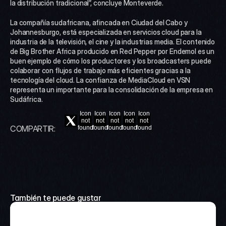
la distribución tradicional”, concluye Monteverde.
La compañía sudafricana, afincada en Ciudad del Cabo y 
Johannesburgo, está especializada en servicios cloud para la 
industria de la televisión, el cine y la industrias media. El contenido 
de Big Brother Africa producido en Red Pepper por Endemol es un 
buen ejemplo de cómo los productores y los broadcasters puede 
colaborar con flujos de trabajo más eficientes gracias a la 
tecnología del cloud. La confianza de MediaCloud en VSN 
representa un importante para la consolidación de la empresa en 
Sudáfrica.
Icon
Icon
Icon
Icon
Icon
not
not
not
not
not
COMPARTIR:
found
found
found
found
found
También te puede gustar