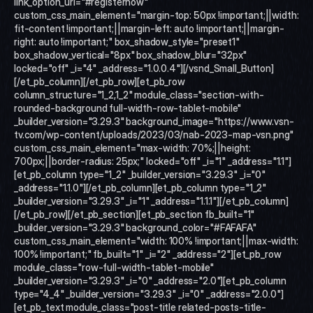
link_option_url="#registernow" 
custom_css_main_element="margin-top: 50px !important;||width: 
fit-content !important;||margin-left: auto !important;||margin-
right: auto !important;" box_shadow_style="preset1" 
box_shadow_vertical="8px" box_shadow_blur="32px" 
locked="off" _i="4" _address="1.0.0.4"][/vsnd_Small_Button]
[/et_pb_column][/et_pb_row][et_pb_row 
column_structure="1_2,1_2" module_class="section-with-
rounded-background full-width-row-tablet-mobile" 
_builder_version="3.29.3" background_image="https://www.vsn-
tv.com/wp-content/uploads/2023/03/nab-2023-map-vsn.png" 
custom_css_main_element="max-width: 70%;||height: 
700px;||border-radius: 25px;" locked="off" _i="1" _address="1.1"]
[et_pb_column type="1_2" _builder_version="3.29.3" _i="0" 
_address="1.1.0"][/et_pb_column][et_pb_column type="1_2" 
_builder_version="3.29.3" _i="1" _address="1.1.1"][/et_pb_column]
[/et_pb_row][/et_pb_section][et_pb_section fb_built="1" 
_builder_version="3.29.3" background_color="#FAFAFA" 
custom_css_main_element="width: 100% !important;||max-width: 
100% !important;" fb_built="1" _i="2" _address="2"][et_pb_row 
module_class="row-full-width-tablet-mobile" 
_builder_version="3.29.3" _i="0" _address="2.0"][et_pb_column 
type="4_4" _builder_version="3.29.3" _i="0" _address="2.0.0"]
[et_pb_text module_class="post-title related-posts-title-