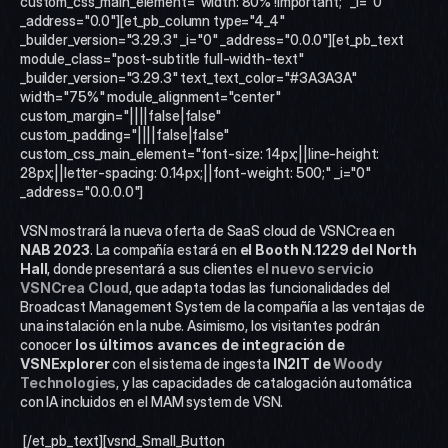
custom_css_main_element="width: 80% !important;" _i="0" 
_address="0.0"][et_pb_column type="4_4" 
_builder_version="3.29.3" _i="0" _address="0.0.0"][et_pb_text 
module_class="post-subtitle full-width-text" 
_builder_version="3.29.3" text_text_color="#3A3A3A" 
width="75%" module_alignment="center" 
custom_margin="||||false|false" 
custom_padding="||||false|false" 
custom_css_main_element="font-size: 14px;||line-height: 
28px;||letter-spacing: 0.14px;||font-weight: 500;" _i="0" 
_address="0.0.0.0"]
VSN mostrará la nueva oferta de SaaS cloud de VSNCrea en 
NAB 2023
. La compañía estará en 
el Booth N.1229 del North 
Hall
, donde presentará a sus clientes 
el nuevo servicio 
VSNCrea Cloud
, que adapta todas las funcionalidades del 
Broadcast Management System de la compañía a las ventajas de 
una instalación en la nube. Asimismo, los visitantes podrán 
conocer 
los últimos avances de integración de 
VSNExplorer
 con el sistema de ingesta 
IN2IT de 
Woody 
Technologies
, y las capacidades de catalogación automática 
con IA incluidos en el MAM system de VSN.  
 [/et_pb_text][vsnd_Small_Button 