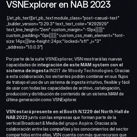
VSNExplorer en NAB 2023 
 [/et_pb_text][et_pb_text module_class="post-casual-text" 
_builder_version="3.29.3" text_text_color="#292929" 
text_line_height="2em" custom_margin="-13px|||||" 
custom_padding="0px|||||" custom_css_main_element="font-
size: 14px;||line-height: 24px;" locked="off" _i="3" 
_address="1.0.0.3"]
Por parte de la suite 
VSNExplorer
, VSN mostrará las nuevas 
capacidades de i
ntegración de este MAM system con el 
sistema de ingesta
IN2IT de Woody Technologies
. Gracias 
a esta colaboración, los visitantes podrán combinar en sus flujos 
de trabajo el uso de un sistema de ingesta intuitivo, flexible y fácil 
de usar con todas las capacidades de archivo, catalogación, 
producción y distribución de contenido de un sistema MAM de 
última generación como VSNExplorer.  
VSN estará presente en el Booth N.1229 del North Hall de 
NAB 2023
 junto con las empresas que forman parte de la 
vertical Broadcast & Media del 
grupo Aspire
. Gracias a la 
colaboración entre las compañías y los conocimientos del sector 
compartidos entre ellas, VSN cuenta con más que recursos que 