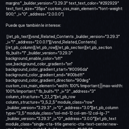
margins" _builder_version="3.29.3" text_text_color="#292929" 
text_font_size="35px" custom_css_main_element="font-weight: 
900;" _i="0" _address="2.0.0.0"]
Puede que también le interese:
 [/et_pb_text][vsnd_Related_Contents _builder_version="3.29.3" 
_i="1" _address="2.0.0.1"][/vsnd_Related_Contents]
[/et_pb_column][/et_pb_row][/et_pb_section][et_pb_section 
fb_built="1" _builder_version="3.29.3" 
background_enable_color="off" 
use_background_color_gradient="on" 
background_color_gradient_start="#0096da" 
background_color_gradient_end="#00bdff" 
background_color_gradient_direction="90deg" 
custom_css_main_element="width: 100% !important;||max-width: 
100% !important;" fb_built="1" _i="3" _address="3" 
column_structure="1_2,1_2"][et_pb_row 
column_structure="3_5,2_5" module_class="row" 
_builder_version="3.29.3" _i="0" _address="3.0"][et_pb_column 
type="3_5" module_class="col-md-12 col-sm-12 col-lg-7" 
_builder_version="3.29.3" _i="0" _address="3.0.0"][et_pb_text 
module_class="single-cta-title generic-cta-text-center new-