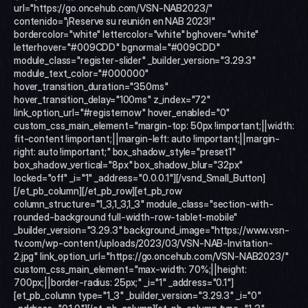
url="https://go.oncehub.com/VSN-NAB2023/" 
contenido="¡Reserve su reunión en NAB 2023!" 
bordercolor="white" lettercolor="white" bghover="white" 
letterhover="#009CDD" bgnormal="#009CDD" 
module_class="register-slider" _builder_version="3.29.3" 
module_text_color="#000000" 
hover_transition_duration="350ms" 
hover_transition_delay="100ms" z_index="72" 
link_option_url="#registernow" hover_enabled="0" 
custom_css_main_element="margin-top: 50px !important;||width: 
fit-content !important;||margin-left: auto !important;||margin-
right: auto !important;" box_shadow_style="preset1" 
box_shadow_vertical="8px" box_shadow_blur="32px" 
locked="off" _i="1" _address="0.0.0.1"][/vsnd_Small_Button]
[/et_pb_column][/et_pb_row][et_pb_row 
column_structure="1_3,1_3,1_3" module_class="section-with-
rounded-background full-width-row-tablet-mobile" 
_builder_version="3.29.3" background_image="https://www.vsn-
tv.com/wp-content/uploads/2023/03/VSN-NAB-Invitation-
2.jpg" link_option_url="https://go.oncehub.com/VSN-NAB2023/" 
custom_css_main_element="max-width: 70%;||height: 
700px;||border-radius: 25px;" _i="1" _address="0.1"]
[et_pb_column type="1_3" _builder_version="3.29.3" _i="0" 