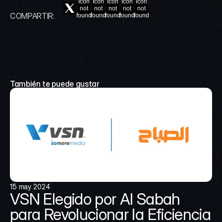
Icon
Icon
Icon
Icon
Icon
not
not
not
not
not
COMPARTIR:
found
found
found
found
found
También te puede gustar
15 may 2024
VSN Elegido por Al Sabah 
para Revolucionar la Eficiencia 