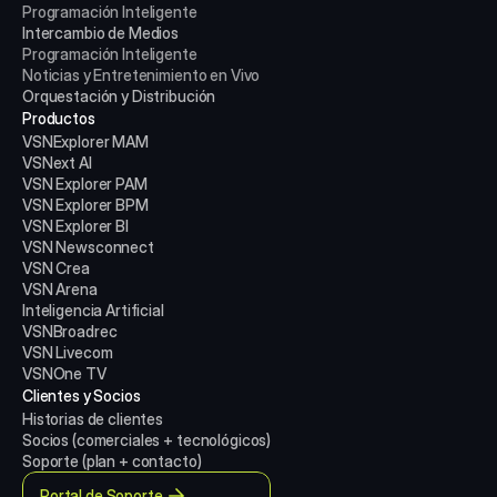
Programación Inteligente
Intercambio de Medios
Programación Inteligente
Noticias y Entretenimiento en Vivo
Orquestación y Distribución
Productos
VSNExplorer MAM
VSNext AI
VSN Explorer PAM
VSN Explorer BPM
VSN Explorer BI
VSN Newsconnect
VSN Crea
VSN Arena
Inteligencia Artificial
VSNBroadrec
VSN Livecom
VSNOne TV
Clientes y Socios
Historias de clientes
Socios (comerciales + tecnológicos)
Soporte (plan + contacto)
Portal de Soporte