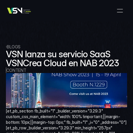
Soluciones
Gestión de Medios y Negocios
Productos
VSNExplorer + VSNArena
Clientes
Orquestación y Distribución
Explorador VSN
Recursos
VSNExplorer + VSNOne TV
BLOGS
Empresa
Flujo de Trabajo de Producción de Medios
VSN lanza su servicio SaaS 
VSN Crea
VSNExplorer + Wedit
Select Language
VSNCrea Cloud en NAB 2023
HÁBLANOS
Spanish (Spain)
ES
Intercambio de Medios
VSNExplorer
CONTENT
VSN Uno TV
Noticias y Entretenimiento en Vivo
VSN NewsConnect + VSN IA
Programación Inteligente
VSN Arena
VSNExplorer + VSNCrea
VSN Noticias Conectar
[et_pb_section fb_built="1" _builder_version="3.29.3" 
custom_css_main_element="width: 100% !important;||margin-
VSN Noticias Conectar
bottom: 10px;||margin-top: 0px;" fb_built="1" _i="0" _address="0"]
[et_pb_row _builder_version="3.29.3" min_height="257px" 