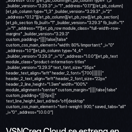
_address="0.1.0"][/et_pb_column][et_pb_column type="1_3" 
_builder_version="3.29.3" _i="1" _address="0.1.1"][/et_pb_column]
[et_pb_column type="1_3" _builder_version="3.29.3" _i="2" 
_address="0.1.2"][/et_pb_column][/et_pb_row][/et_pb_section]
[et_pb_section fb_built="1" _builder_version="3.29.3" fb_built="1" 
_i="1" _address="1"][et_pb_row module_class="full-width-row-
margins" _builder_version="3.29.3" 
custom_padding="||||false|false" 
custom_css_main_element="width: 80% !important;" _i="0" 
_address="1.0"][et_pb_column type="4_4" 
_builder_version="3.29.3" _i="0" _address="1.0.0"][et_pb_text 
module_class="product-information-titles" 
_builder_version="3.29.3" text_font_size="35px" 
header_text_align="left" header_2_font="|700|||||||" 
header_2_text_align="left" header_2_font_size="22px" 
header_2_line_height="1.3em" width="100%" 
module_alignment="center" custom_margin="||||false|false" 
custom_padding="|||0px||" 
text_line_height_last_edited="off|desktop" 
custom_css_main_element="font-weight: 900;" saved_tabs="all" 
_i="0" _address="1.0.0.0"]
VSNCrea Cloud se estrena en 