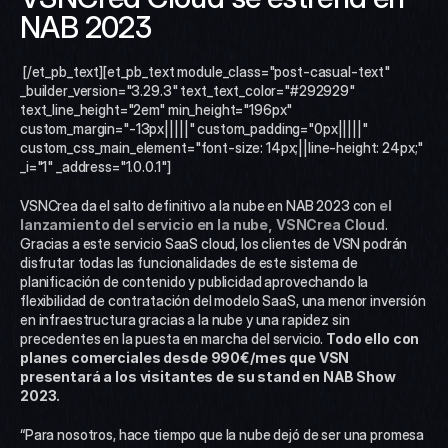
NAB 2023 
 [/et_pb_text][et_pb_text module_class="post-casual-text" 
_builder_version="3.29.3" text_text_color="#292929" 
text_line_height="2em" min_height="196px" 
custom_margin="-13px|||||" custom_padding="0px|||||" 
custom_css_main_element="font-size: 14px;||line-height: 24px;" 
_i="1" _address="1.0.0.1"]
VSNCrea da el salto definitivo a la nube en NAB 2023 con 
el 
lanzamiento del servicio en la nube, VSNCrea Cloud
. 
Gracias a este servicio SaaS cloud, los clientes de VSN podrán 
disfrutar todas las funcionalidades de este sistema de 
planificación de contenido y publicidad aprovechando la 
flexibilidad de contratación del modelo SaaS, una menor inversión 
en infraestructura gracias a la nube y una rapidez sin 
precedentes en la puesta en marcha del servicio. 
Todo ello con 
planes comerciales desde 990€/mes que VSN 
presentará a los visitantes de su stand en NAB Show 
2023.
“Para nosotros, hace tiempo que la nube dejó de ser una promesa 