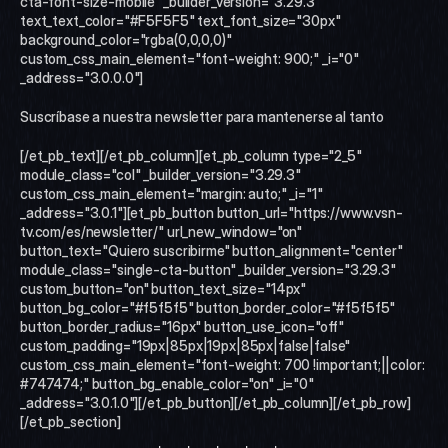
cta-font-size-mobile" _builder_version="3.29.3" 
text_text_color="#F5F5F5" text_font_size="30px" 
background_color="rgba(0,0,0,0)" 
custom_css_main_element="font-weight: 900;" _i="0" 
_address="3.0.0.0"]
Suscríbase a nuestra newsletter para mantenerse al tanto
[/et_pb_text][/et_pb_column][et_pb_column type="2_5" 
module_class="col" _builder_version="3.29.3" 
custom_css_main_element="margin: auto;" _i="1" 
_address="3.0.1"][et_pb_button button_url="https://www.vsn-
tv.com/es/newsletter/" url_new_window="on" 
button_text="Quiero suscribirme" button_alignment="center" 
module_class="single-cta-button" _builder_version="3.29.3" 
custom_button="on" button_text_size="14px" 
button_bg_color="#f5f5f5" button_border_color="#f5f5f5" 
button_border_radius="16px" button_use_icon="off" 
custom_padding="19px|85px|19px|85px|false|false" 
custom_css_main_element="font-weight: 700 !important;||color: 
#747474;" button_bg_enable_color="on" _i="0" 
_address="3.0.1.0"][/et_pb_button][/et_pb_column][/et_pb_row]
[/et_pb_section]