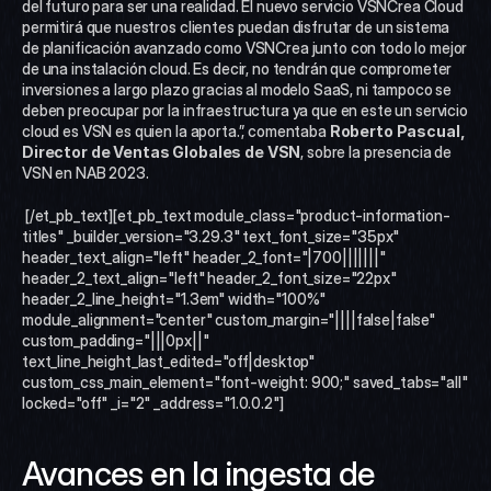
del futuro para ser una realidad. El nuevo servicio VSNCrea Cloud 
permitirá que nuestros clientes puedan disfrutar de un sistema 
de planificación avanzado como VSNCrea junto con todo lo mejor 
de una instalación cloud. Es decir, no tendrán que comprometer 
inversiones a largo plazo gracias al modelo SaaS, ni tampoco se 
deben preocupar por la infraestructura ya que en este un servicio 
cloud es VSN es quien la aporta.”, comentaba
 Roberto Pascual, 
Director de Ventas Globales de VSN
, sobre la presencia de 
VSN en NAB 2023. 
 [/et_pb_text][et_pb_text module_class="product-information-
titles" _builder_version="3.29.3" text_font_size="35px" 
header_text_align="left" header_2_font="|700|||||||" 
header_2_text_align="left" header_2_font_size="22px" 
header_2_line_height="1.3em" width="100%" 
module_alignment="center" custom_margin="||||false|false" 
custom_padding="|||0px||" 
text_line_height_last_edited="off|desktop" 
custom_css_main_element="font-weight: 900;" saved_tabs="all" 
locked="off" _i="2" _address="1.0.0.2"]
Avances en la ingesta de 