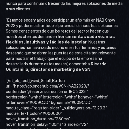
nunca para continuar ofreciendo las mejores soluciones de media 
a sus clientes. 
“Estamos encantados de participar un año más en NAB Show 
2023 y poder mostrar todo el potencial de nuestras soluciones. 
Somos conscientes de que los retos del sector hacen que 
nuestros clientes demanden 
herramientas cada vez más 
flexibles, intuitivas y fáciles de instalar
. Nuestras 
soluciones han avanzado mucho en estos términos y estamos 
deseando que se abran las puertas de esta cita tan relevante 
para mostrar el trabajo que el equipo de la empresa ha 
desarrollado durante estos meses”, comentaba 
Ricardo 
Quintanilla, director de marketing de VSN
. 
 [/et_pb_text][vsnd_Small_Button 
url="https://go.oncehub.com/VSN-NAB2023/" 
contenido="¡Reserve su reunión en IBC 2022!" 
bordercolor="white" lettercolor="white" bghover="white" 
letterhover="#009CDD" bgnormal="#009CDD" 
module_class="register-slider" _builder_version="3.29.3" 
module_text_color="#000000" 
hover_transition_duration="350ms" 
hover_transition_delay="100ms" z_index="72" 