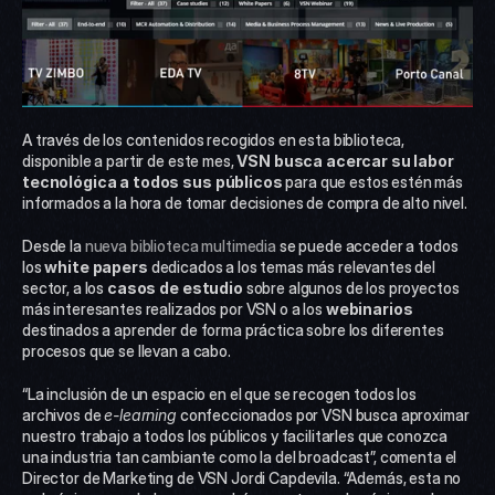
A través de los contenidos recogidos en esta biblioteca, 
disponible a partir de este mes, 
VSN busca acercar su labor 
tecnológica a todos sus públicos
 para que estos estén más 
informados a la hora de tomar decisiones de compra de alto nivel.
Desde la 
nueva biblioteca multimedia
 se puede acceder a todos 
los 
white papers
 dedicados a los temas más relevantes del 
sector, a los 
casos de estudio
 sobre algunos de los proyectos 
más interesantes realizados por VSN o a los 
webinarios
destinados a aprender de forma práctica sobre los diferentes 
procesos que se llevan a cabo.
“La inclusión de un espacio en el que se recogen todos los 
archivos de 
e-learning
 confeccionados por VSN busca aproximar 
nuestro trabajo a todos los públicos y facilitarles que conozca 
una industria tan cambiante como la del broadcast”, comenta el 
Director de Marketing de VSN Jordi Capdevila. “Además, esta no 