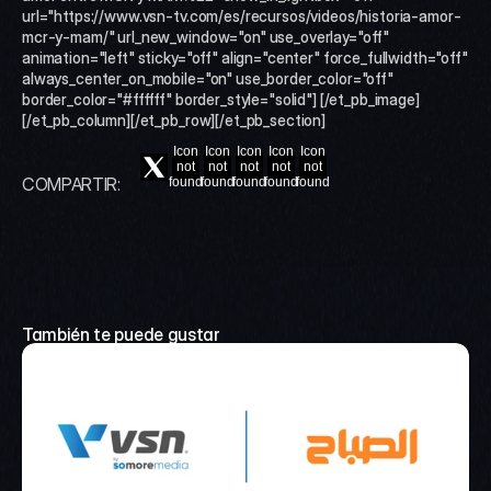
url="https://www.vsn-tv.com/es/recursos/videos/historia-amor-
mcr-y-mam/" url_new_window="on" use_overlay="off" 
animation="left" sticky="off" align="center" force_fullwidth="off" 
always_center_on_mobile="on" use_border_color="off" 
border_color="#ffffff" border_style="solid"] [/et_pb_image]
[/et_pb_column][/et_pb_row][/et_pb_section]
Icon
Icon
Icon
Icon
Icon
not
not
not
not
not
COMPARTIR:
found
found
found
found
found
También te puede gustar