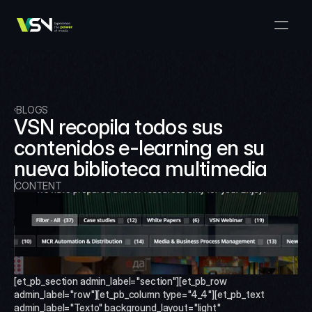
Soluciones
Gestión de Medios y Negocios
Productos
VSNExplorer + VSNArena
Clientes
Orquestación y Distribución
Explorador VSN
Recursos
VSNExplorer + VSNOne TV
BLOGS
Empresa
Flujo de Trabajo de Producción de Medios
VSN recopila todos sus 
VSN Crea
VSNExplorer + Wedit
Select Language
contenidos e-learning en su 
HÁBLANOS
Spanish (Spain)
ES
Intercambio de Medios
nueva biblioteca multimedia
VSNExplorer
VSN Uno TV
Noticias y Entretenimiento en Vivo
CONTENT
VSN NewsConnect + VSN IA
Programación Inteligente
VSN Arena
VSNExplorer + VSNCrea
VSN Noticias Conectar
[et_pb_section admin_label="section"][et_pb_row 
VSN Noticias Conectar
admin_label="row"][et_pb_column type="4_4"][et_pb_text 
admin_label="Texto" background_layout="light" 