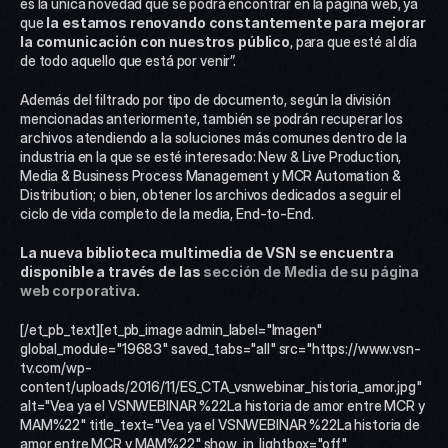
es la única novedad que se podrá encontrar en la página web, ya 
que 
la estamos renovando constantemente para mejorar 
la comunicación con nuestros público
, para que esté al día 
de todo aquello que está por venir”.
Además del filtrado por tipo de documento, según la división 
mencionadas anteriormente, también se podrán recuperar los 
archivos atendiendo a la soluciones más comunes dentro de la 
industria en la que se esté interesado: New & Live Production, 
Media & Business Process Management y MCR Automation & 
Distribution; o bien, obtener los archivos dedicados a seguir el 
ciclo de vida completo de la media, End-to-End.
La nueva biblioteca multimedia de VSN se encuentra 
disponible a través de las 
sección de Media de su página 
web corporativa
.
[/et_pb_text][et_pb_image admin_label="Imagen" 
global_module="19683" saved_tabs="all" src="https://www.vsn-
tv.com/wp-
content/uploads/2016/11/ES_CTA_vsnwebinar_historia_amor.jpg" 
alt="Vea ya el VSNWEBINAR %22La historia de amor entre MCR y 
MAM%22" title_text="Vea ya el VSNWEBINAR %22La historia de 
amor entre MCR y MAM%22" show_in_lightbox="off" 