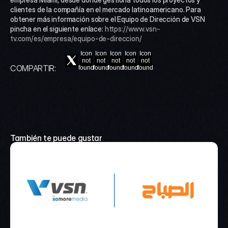
clientes de la compañía en el mercado latinoamericano. Para 
obtener más información sobre el Equipo de Dirección de VSN 
pincha en el siguiente enlace: 
https://www.vsn-
tv.com/es/empresa/equipo-de-direccion/
Icon
Icon
Icon
Icon
Icon
not
not
not
not
not
COMPARTIR:
found
found
found
found
found
También te puede gustar