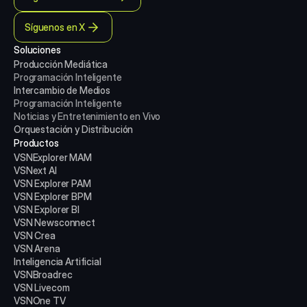
Síguenos en X
Soluciones
Producción Mediática
Programación Inteligente
Intercambio de Medios
Programación Inteligente
Noticias y Entretenimiento en Vivo
Orquestación y Distribución
Productos
VSNExplorer MAM
VSNext AI
VSN Explorer PAM
VSN Explorer BPM
VSN Explorer BI
VSN Newsconnect
VSN Crea
VSN Arena
Inteligencia Artificial
VSNBroadrec
VSN Livecom
VSNOne TV