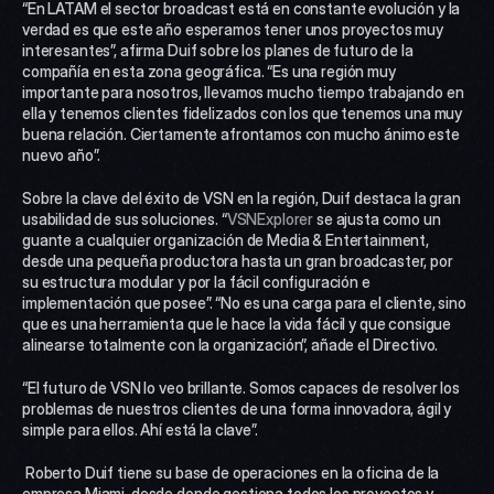
“En LATAM el sector broadcast está en constante evolución y la 
verdad es que este año esperamos tener unos proyectos muy 
interesantes”, afirma Duif sobre los planes de futuro de la 
compañía en esta zona geográfica. “Es una región muy 
importante para nosotros, llevamos mucho tiempo trabajando en 
ella y tenemos clientes fidelizados con los que tenemos una muy 
buena relación. Ciertamente afrontamos con mucho ánimo este 
nuevo año”.
Sobre la clave del éxito de VSN en la región, Duif destaca la gran 
usabilidad de sus soluciones. “
VSNExplorer 
se ajusta como un 
guante a cualquier organización de Media & Entertainment, 
desde una pequeña productora hasta un gran broadcaster, por 
su estructura modular y por la fácil configuración e 
implementación que posee”. “No es una carga para el cliente, sino 
que es una herramienta que le hace la vida fácil y que consigue 
alinearse totalmente con la organización”, añade el Directivo.
“El futuro de VSN lo veo brillante. Somos capaces de resolver los 
problemas de nuestros clientes de una forma innovadora, ágil y 
simple para ellos. Ahí está la clave”.
 Roberto Duif tiene su base de operaciones en la oficina de la 
empresa Miami, desde donde gestiona todos los proyectos y 