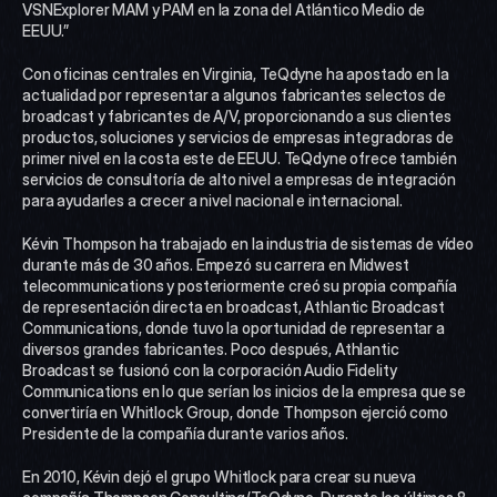
VSNExplorer MAM y PAM en la zona del Atlántico Medio de 
EEUU.”
Con oficinas centrales en Virginia, TeQdyne ha apostado en la 
actualidad por representar a algunos fabricantes selectos de 
broadcast y fabricantes de A/V, proporcionando a sus clientes 
productos, soluciones y servicios de empresas integradoras de 
primer nivel en la costa este de EEUU. TeQdyne ofrece también 
servicios de consultoría de alto nivel a empresas de integración 
para ayudarles a crecer a nivel nacional e internacional.
Kévin Thompson ha trabajado en la industria de sistemas de vídeo 
durante más de 30 años. Empezó su carrera en Midwest 
telecommunications y posteriormente creó su propia compañía 
de representación directa en broadcast, Athlantic Broadcast 
Communications, donde tuvo la oportunidad de representar a 
diversos grandes fabricantes. Poco después, Athlantic 
Broadcast se fusionó con la corporación Audio Fidelity 
Communications en lo que serían los inicios de la empresa que se 
convertiría en Whitlock Group, donde Thompson ejerció como 
Presidente de la compañía durante varios años.
En 2010, Kévin dejó el grupo Whitlock para crear su nueva 