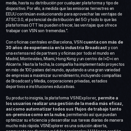
media, hasta su distribución por cualquier plataforma y tipo de 
dispositivo. Por ello, a medida que las emisoras terrestres en 
EEUU continúan evolucionando para aprovechar las ventajas de 
ATSC 3.0, el potencial de distribución del 5G y todo lo que las 
plataformas OTT les pueden ofrecer, las ventajas que ofrece 
trabajar con VSN son tremendas.". 
Con oficinas centrales en Barcelona, 
VSN
 cuenta con más de 
30 años de experiencia en la industria Broadcast
 y con 
una extensa red de partners y oficinas por todo el mundo en 
Madrid, Montevideo, Miami, Hong Kong y un centro de I+D+i en 
Alicante. Hasta la fecha, la compañía ha implementado proyectos 
en más de 100 países del mundo, ayudando a una gran variedad 
de empresas a maximizar su rendimiento, incluyendo compañías 
de Broadcast y Media, corporaciones privadas, estadios 
deportivos e instituciones educativas.
Su producto insignia, la plataforma 
VSNExplorer
, permite a 
los usuarios realizar una gestión de la media más eficaz, 
así como automatizar todos sus flujos de trabajo tanto 
on-premise como en la nube
, permitiendo así que puedan 
optimizar su eficiencia y desarrollar sus tareas diarias de manera 
mucho más rápida. VSNExplorer es una solución abierta, 