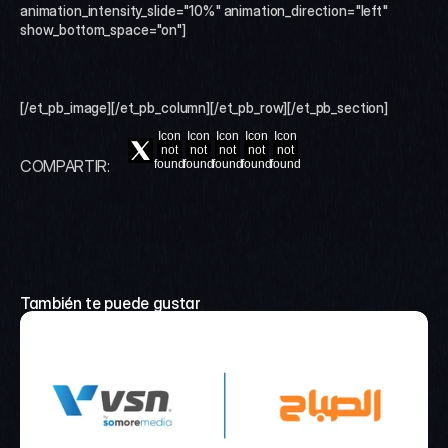
animation_intensity_slide="10%" animation_direction="left" 
show_bottom_space="on"]
[/et_pb_image][/et_pb_column][/et_pb_row][/et_pb_section]
Icon
Icon
Icon
Icon
Icon
not
not
not
not
not
COMPARTIR:
found
found
found
found
found
También te puede gustar