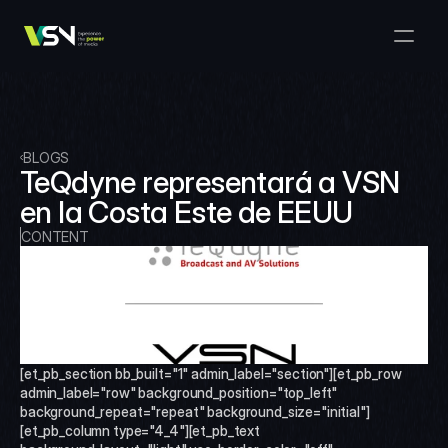
Soluciones
Gestión de Medios y Negocios
Productos
VSNExplorer + VSNArena
Clientes
Orquestación y Distribución
Explorador VSN
Recursos
VSNExplorer + VSNOne TV
BLOGS
Empresa
Flujo de Trabajo de Producción de Medios
TeQdyne representará a VSN 
VSN Crea
VSNExplorer + Wedit
Select Language
en la Costa Este de EEUU
HÁBLANOS
Spanish (Spain)
ES
Intercambio de Medios
VSNExplorer
CONTENT
VSN Uno TV
Noticias y Entretenimiento en Vivo
VSN NewsConnect + VSN IA
Programación Inteligente
VSN Arena
VSNExplorer + VSNCrea
VSN Noticias Conectar
[et_pb_section bb_built="1" admin_label="section"][et_pb_row 
admin_label="row" background_position="top_left" 
VSN Noticias Conectar
background_repeat="repeat" background_size="initial"]
[et_pb_column type="4_4"][et_pb_text 