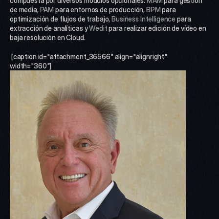
compuesta por diversos módulos opcionales: 
MAM
 para gestión 
de media, 
PAM
 para entornos de producción, 
BPM
 para 
optimización de flujos de trabajo, 
Business Intelligence
 para 
extracción de analíticas y 
Wedit
 para realizar edición de vídeo en 
baja resolución en Cloud.
 [caption id="attachment_36566" align="alignright" 
width="360"]