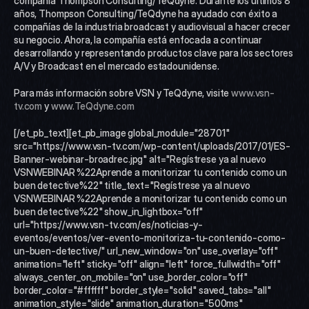
compañía Thompson Consulting/TeQdyne. Durante los últimos 8 
años, Thompson Consulting/TeQdyne ha ayudado con éxito a 
compañías de la industria broadcast y audiovisual a hacer crecer 
su negocio. Ahora, la compañía está enfocada a continuar 
desarrollando y representando productos clave para los sectores 
A/V y Broadcast en el mercado estadounidense.
Para más información sobre VSN y TeQdyne, visite 
www.vsn-
tv.com
 y 
www.TeQdyne.com
[/et_pb_text][et_pb_image global_module="28701" 
src="https://www.vsn-tv.com/wp-content/uploads/2017/01/ES-
Banner-webinar-broadrec.jpg" alt="Regístrese ya al nuevo 
VSNWEBINAR %22Aprende a monitorizar tu contenido como un 
buen detective%22" title_text="Regístrese ya al nuevo 
VSNWEBINAR %22Aprende a monitorizar tu contenido como un 
buen detective%22" show_in_lightbox="off" 
url="https://www.vsn-tv.com/es/noticias-y-
eventos/eventos/ver-evento-monitoriza-tu-contenido-como-
un-buen-detective/" url_new_window="on" use_overlay="off" 
animation="left" sticky="off" align="left" force_fullwidth="off" 
always_center_on_mobile="on" use_border_color="off" 
border_color="#ffffff" border_style="solid" saved_tabs="all" 
animation_style="slide" animation_duration="500ms" 