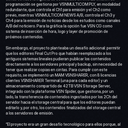
programación se gestiona por VSNMULTICOM PLY, en modalidad 
redundante, que controla el Ch1 para emisión y el Ch2 como 
previo, mientras VSNMULTICOM NEWS A/B, controla el Ch3 y 
Ch4 para la emisión de noticias desde los estudios como canales 
A/B del noticiero. Para la gráfica la opción fue VSN CG como 
sistema de inserción de hora, logo y layer de promoción de 
próximos contenidos.
Sin embargo, el proyecto planteaba un desafío adicional: permitir 
que los editores Final Cut Pro que habían reemplazado a los 
antiguos sistemas lineales pudieran publicar los contenidos 
directamente a los servidores principal y backup, sin necesidad de 
tener que realizar copias en cintas. Para cumplir con este 
requisito, se implementó un MAM VSNSHARER, con 8 licencias 
clientes VSNSHARER Terminal (una para cada editor) y un 
almacenamiento compartido de 42TB VSN Storage Server, 
integrado con la plataforma VSN Spider, que gestiona, por un 
lado, la transferencia de contenidos ingestados por los 2Ch del 
servidor hacia el storage central para que los editores puedan 
editarlo y, por otro, los contenidos finalizados del storage central 
a los servidores de emisión.
“El proyecto era un gran desafío tecnológico para ellos porque, al 