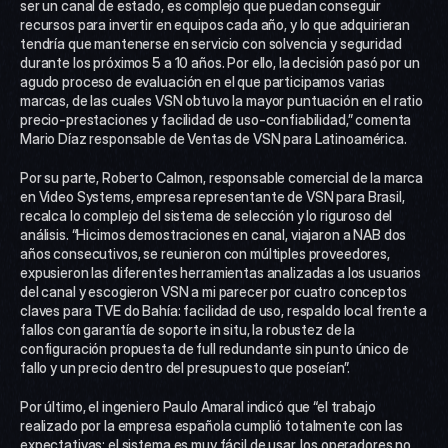
ser un canal de estado, es complejo que puedan conseguir 
recursos para invertir en equipos cada año, y lo que adquirieran 
tendría que mantenerse en servicio con solvencia y seguridad 
durante los próximos 5 a 10 años. Por ello, la decisión pasó por un 
agudo proceso de evaluación en el que participamos varias 
marcas, de las cuales VSN obtuvo la mayor puntuación en el ratio 
precio-prestaciones y facilidad de uso-confiabilidad,” comenta 
Mario Díaz responsable de Ventas de VSN para Latinoamérica.
Por su parte, Roberto Calmon, responsable comercial de la marca 
en Video Systems, empresa representante de VSN para Brasil, 
recalca lo complejo del sistema de selección y lo riguroso del 
análisis. “Hicimos demostraciones en canal, viajaron a NAB dos 
años consecutivos, se reunieron con múltiples proveedores, 
expusieron las diferentes herramientas analizadas a los usuarios 
del canal y escogieron VSN a mi parecer por cuatro conceptos 
claves para TVE do Bahía: facilidad de uso, respaldo local frente a 
fallos con garantía de soporte in situ, la robustez de la 
configuración propuesta de full redundante sin punto único de 
fallo y un precio dentro del presupuesto que poseían”.
Por último, el ingeniero Paulo Amaral indicó que “el trabajo 
realizado por la empresa española cumplió totalmente con las 
expectativas; el sistema es muy fácil de usar, los operadores no 