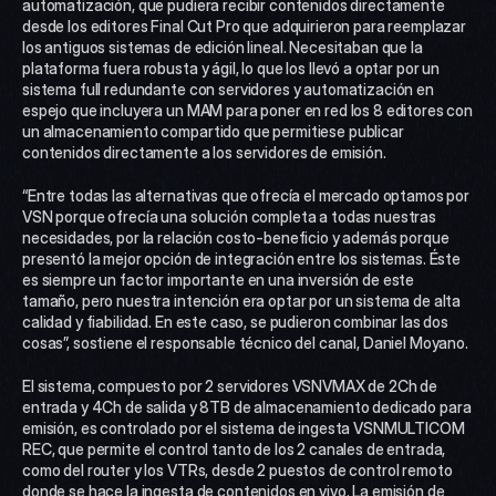
automatización, que pudiera recibir contenidos directamente 
desde los editores Final Cut Pro que adquirieron para reemplazar 
los antiguos sistemas de edición lineal. Necesitaban que la 
plataforma fuera robusta y ágil, lo que los llevó a optar por un 
sistema full redundante con servidores y automatización en 
espejo que incluyera un MAM para poner en red los 8 editores con 
un almacenamiento compartido que permitiese publicar 
contenidos directamente a los servidores de emisión.
“Entre todas las alternativas que ofrecía el mercado optamos por 
VSN porque ofrecía una solución completa a todas nuestras 
necesidades, por la relación costo-beneficio y además porque 
presentó la mejor opción de integración entre los sistemas. Éste 
es siempre un factor importante en una inversión de este 
tamaño, pero nuestra intención era optar por un sistema de alta 
calidad y fiabilidad. En este caso, se pudieron combinar las dos 
cosas”, sostiene el responsable técnico del canal, Daniel Moyano.
El sistema, compuesto por 2 servidores VSNVMAX de 2Ch de 
entrada y 4Ch de salida y 8TB de almacenamiento dedicado para 
emisión, es controlado por el sistema de ingesta VSNMULTICOM 
REC, que permite el control tanto de los 2 canales de entrada, 
como del router y los VTRs, desde 2 puestos de control remoto 
donde se hace la ingesta de contenidos en vivo. La emisión de 