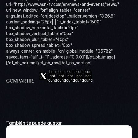
url="https://www.vsn-tv.com/en/news-and-events/news/" 
url_new_window="on" align_tablet="center" 
align_last_edited="on|desktop" _builder_version="3.26.5" 
custom_padding="25px|||" z_index_tablet="500" 
box_shadow_horizontal_tablet="0px" 
box_shadow_vertical_tablet="0px" 
box_shadow_blur_tablet="40px" 
box_shadow_spread_tablet="0px" 
always_center_on_mobile="on" global_module="35782" 
saved_tabs="all" _i="1" _address="0.0.0.1"][/et_pb_image]
[/et_pb_column][/et_pb_row][/et_pb_section]
Icon
Icon
Icon
Icon
Icon
not
not
not
not
not
COMPARTIR:
found
found
found
found
found
También te puede gustar