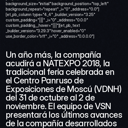
background_size="initial" background_position="top_left" 
background_repeat="repeat" _i="0" _address="0.0"]
[et_pb_column type="4_4" _builder_version="3.25" 
custom_padding="|||" _i="0" _address="0.0.0" 
custom_padding__hover="|||"][et_pb_text 
_builder_version="3.29.3" hover_enabled="0" 
use_border_color="off" _i="0" _address="0.0.0.0"]
Un año más, la compañía 
acudirá a NATEXPO 2018, la 
tradicional feria celebrada en 
el Centro Panruso de 
Exposiciones de Moscú (VDNH) 
del 31 de octubre al 2 de 
noviembre. El equipo de VSN 
presentará los últimos avances 
de la compañía desarrollados 