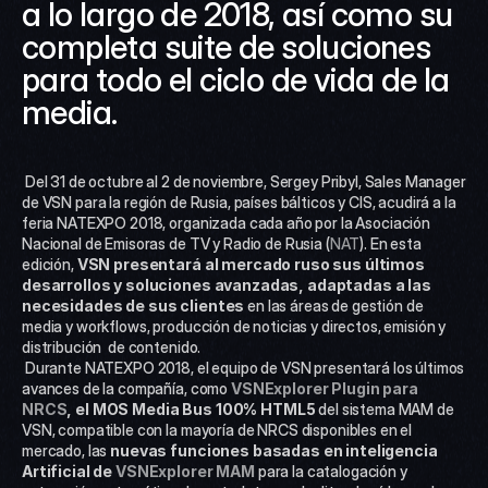
a lo largo de 2018, así como su 
completa suite de soluciones 
para todo el ciclo de vida de la 
media.
 Del 31 de octubre al 2 de noviembre, Sergey Pribyl, Sales Manager 
de VSN para la región de Rusia, países bálticos y CIS, acudirá a la 
feria NATEXPO 2018, organizada cada año por la Asociación 
Nacional de Emisoras de TV y Radio de Rusia (
NAT
). En esta 
edición, 
VSN presentará al mercado ruso sus últimos 
desarrollos y soluciones avanzadas, adaptadas a las 
necesidades de sus clientes
 en las áreas de gestión de 
media y workflows, producción de noticias y directos, emisión y 
distribución  de contenido.
 Durante NATEXPO 2018, el equipo de VSN presentará los últimos 
avances de la compañía, como 
VSNExplorer Plugin para 
NRCS
, el MOS Media Bus 100% HTML5
 del sistema MAM de 
VSN, compatible con la mayoría de NRCS disponibles en el 
mercado, las 
nuevas funciones basadas en inteligencia 
Artificial de 
VSNExplorer MAM
 para la catalogación y 