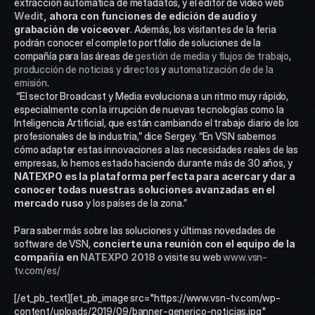
extracción automática de metadatos, y el editor de vídeo web 
Wedit
, ahora con funciones de edición de audio y 
grabación de voiceover
. Además, los visitantes de la feria 
podrán conocer el completo portfolio de soluciones de la 
compañía para las áreas de 
gestión de media y flujos de trabajo
, 
producción de noticias y directos
 y 
automatización de de la 
emisión
.
 “El sector Broadcast y Media evoluciona a un ritmo muy rápido, 
especialmente con la irrupción de nuevas tecnologías como la 
Inteligencia Artificial, que están cambiando el trabajo diario de los 
profesionales de la industria,” dice Sergey. “En VSN sabemos 
cómo adaptar estas innovaciones a las necesidades reales de las 
empresas, lo hemos estado haciendo durante más de 30 años, y 
NATEXPO es la plataforma perfecta para acercar y dar a 
conocer todas nuestras soluciones avanzadas en el 
mercado ruso
 y los países de la zona.”
Para saber más sobre las soluciones y últimas novedades de 
software de VSN, 
concierte una reunión con el equipo de la 
compañía en 
NATEXPO 2018
 o visite su web 
www.vsn-
tv.com/es/
[/et_pb_text][et_pb_image src="https://www.vsn-tv.com/wp-
content/uploads/2019/09/banner-generico-noticias.jpg" 