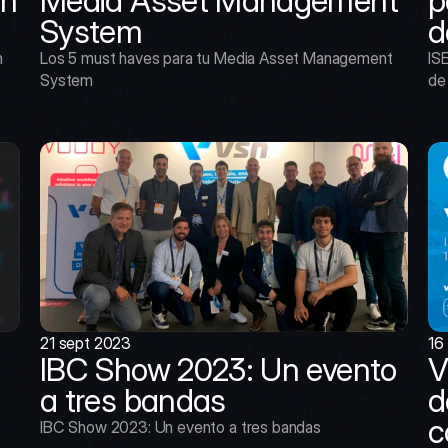
n 
Media Asset Management 
p
System
d
 
Los 5 must haves para tu Media Asset Management 
ISE
System
de
21 sept 2023
16
IBC Show 2023: Un evento 
V
a tres bandas
d
c
IBC Show 2023: Un evento a tres bandas