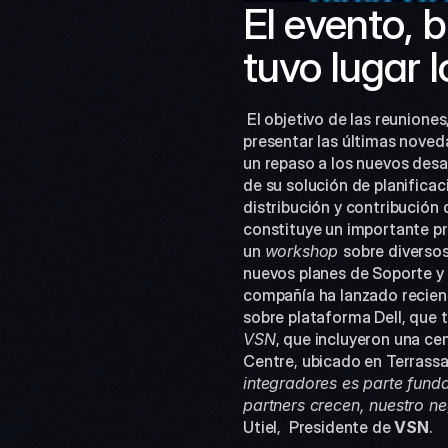
El evento, b
tuvo lugar 
 El objetivo de las reuniones, que congregaron a empresas integradoras de diferentes ciudades españolas, fue 
presentar las últimas noveda
un repaso a los nuevos desar
de su solución de planificaci
distribución y contribución
constituye un importante pr
un 
workshop 
sobre diversos
nuevos planes de Soporte y 
compañía ha lanzado recie
sobre plataforma Dell, que 
VSN
, que incluyeron una ce
Centre, ubicado en Terrassa,
integradores es parte funda
partners crecen, nuestro ne
Utiel,  Presidente de 
VSN
. 