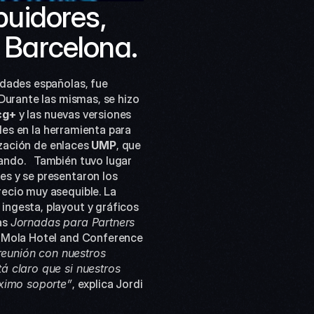
buidores, 
n Barcelona.
Durante las mismas, se hizo 
cg+
 y las nuevas versiones 
s en la herramienta para 
zación de enlaces 
UMP
, que 
ndo.   También tuvo lugar 
s y se presentaron los 
recio muy asequible. La 
ingesta, playout y gráficos 
s 
Jornadas para Partners 
a Mola Hotel and Conference 
reunión con nuestros 
á claro que si nuestros 
áximo soporte”
, explica Jordi 