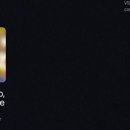
VS
co
, 
e 
 