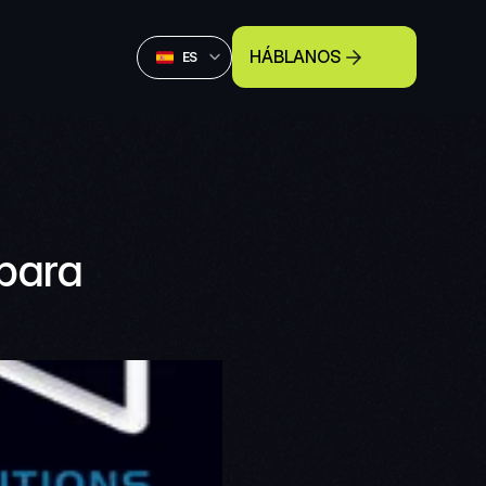
Select Language
HÁBLANOS
Spanish (Spain)
ES
ara  