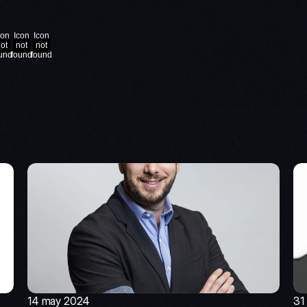
con
Icon
Icon
ot
not
not
und
found
found
14 may 2024
31