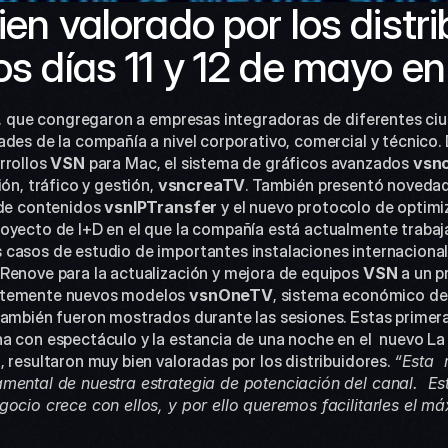
ien valorado por los distri
los días 11 y 12 de mayo e
des de la compañía a nivel corporativo, comercial y técnico. 
rollos 
VSN 
para Mac, el sistema de gráficos avanzados 
vsn
ón, tráfico y gestión, 
vsn
creaTV
. También presentó novedade
 de contenidos 
vsn
IPTransfer
y el nuevo protocolo de optimi
oyecto de I+D en el que la compañía está actualmente trabaja
 casos de estudio de importantes instalaciones internacionale
Renove para la actualización y mejora de equipos 
VSN 
a un p
ntemente nuevos modelos 
vsn
OneTV
, sistema económico de 
también fueron mostrados durante las sesiones. Estas primera
na con espectáculo y la estancia de una noche en el  nuevo L
 resultaron muy bien valoradas por los distribuidores. 
“Esta  
mental de nuestra estrategia de potenciación del canal.  Est
gocio crece con ellos, y por ello queremos facilitarles el m