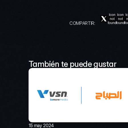
Icon
Icon
I
not
not
n
COMPARTIR:
found
found
fo
También te puede gustar
15 may 2024