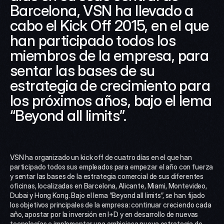
Barcelona, VSN ha llevado a 
cabo el Kick Off 2015, en el que 
han participado todos los 
miembros de la empresa, para 
sentar las bases de su 
estrategia de crecimiento para 
los próximos años, bajo el lema 
“Beyond all limits”.
VSN ha organizado un kick off de cuatro días en el que han 
participado todos sus empleados para empezar el año con fuerza 
y sentar las bases de la estrategia comercial de sus diferentes 
oficinas, localizadas en Barcelona, Alicante, Miami, Montevideo, 
Dubai y Hong Kong. Bajo el lema “Beyond all limits”, se han fijado 
los objetivos principales de la empresa: continuar creciendo cada 
año, apostar por la inversión en I+D y en desarrollo de nuevas 
tecnologías e implementar una ambiciosa nueva estrategia de 