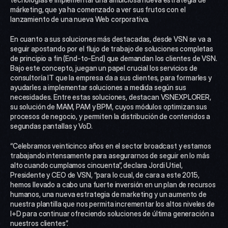
márketing, que ya ha comenzado a ver sus frutos con el 
lanzamiento de una nueva Web corporativa.
En cuanto a sus soluciones más destacadas, desde VSN se va a 
seguir apostando por el flujo de trabajo de soluciones completas 
de principio a fin (End-to-End) que demandan los clientes de VSN. 
Bajo este concepto, juegan un papel crucial los servicios de 
consultoría IT que la empresa da a sus clientes, para formarles y 
ayudarles a implementar soluciones a medida según sus 
necesidades. Entre estas soluciones, destacan VSNEXPLORER, 
su solución de MAM, PAM y BPM, cuyos módulos optimizan sus 
procesos de negocio, y permiten la distribución de contenidos a 
segundas pantallas y VoD.
“Celebramos veinticinco años en el sector broadcast y estamos 
trabajando intensamente para asegurarnos de seguir en lo más 
alto cuando cumplamos cincuenta”, declara Jordi Utiel, 
Presidente y CEO de VSN, “para lo cual, de cara a este 2015, 
hemos llevado a cabo una fuerte inversión en un plan de recursos 
humanos, una nueva estrategia de marketing y un aumento de 
nuestra plantilla que nos permita incrementar los altos niveles de 
I+D para continuar ofreciendo soluciones de última generación a 
nuestros clientes”.