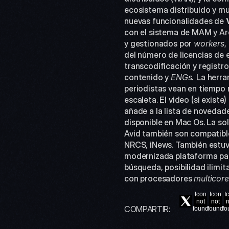
ecosistema distribuido y mul
nuevas funcionalidades de 
con el sistema de MAM y Arc
y gestionados por 
workers
,
del número de licencias de e
transcodificación y registr
contenido y 
ENGs.
 La herra
periodistas vean en tiempo re
escaleta. El video (si exist
añade a la lista de novedad
disponible en Mac Os. La so
Avid también son compatible
NRCS, iNews. También estuvo
modernizada plataforma para
búsqueda, posibilidad ilimi
con procesadores 
multicore
Icon
Icon
I
not
not
n
COMPARTIR:
found
found
fo