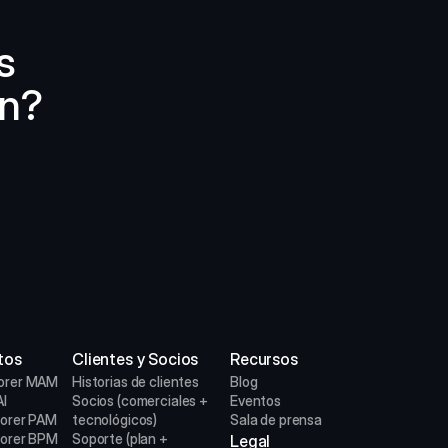
 
ón?
tos
Clientes y Socios
Recursos
orer MAM
Historias de clientes
Blog
I
Socios (comerciales + 
Eventos
lorer PAM
tecnológicos)
Sala de prensa
lorer BPM
Soporte (plan + 
Legal