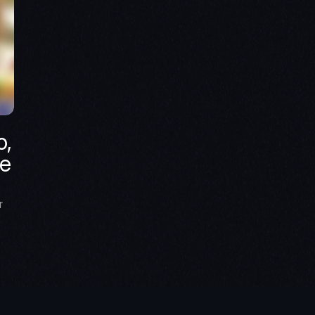
, 
e 
 