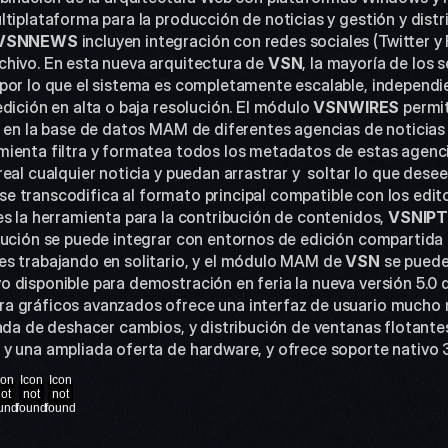
tiplataforma para la producción de noticias y gestión y distr
VSNNEWS
 incluyen integración con redes sociales (Twitter y
hivo. En esta nueva arquitectura de 
VSN
, la mayoría de los 
 por lo que el sistema es completamente escalable, independ
dición en alta o baja resolución. El módulo 
VSNWIRES
 permit
o en la base de datos MAM de diferentes agencias de noticias
mienta filtra y formatea todos los metadatos de estas agenci
al cualquier noticia y puedan arrastrar y  soltar lo que deseen
e) se transcodifica al formato principal compatible con los edit
es la herramienta para la contribución de contenidos, 
VSNIP
lución se puede integrar con entornos de edición compartida d
s trabajando en solitario, y el módulo MAM de 
VSN
 se puede
 disponible para demostración en feria la nueva versión 5.0 
 gráficos avanzados ofrece una interfaz de usuario mucho má
tada de deshacer cambios, y distribución de ventanas flotant
 y una ampliada oferta de hardware, y ofrece soporte nativo 
con
Icon
Icon
ot
not
not
und
found
found