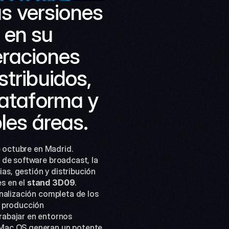
 versiones 
en su 
raciones 
tribuidos, 
ataforma y 
les áreas.
e octubre en Madrid. 
de software broadcast, la 
s, gestión y distribución 
s en el
 stand 3D09
. 
nalización completa de los 
 producción 
trabajar en entornos 
 Mac OS generan un potente 