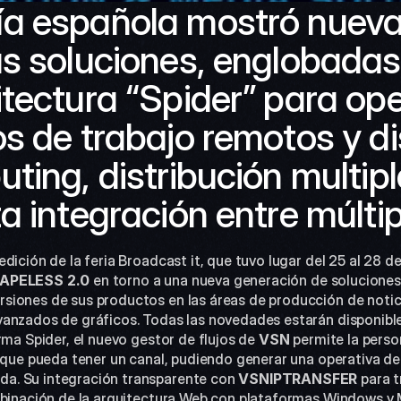
a española mostró nuevas
s soluciones, englobadas 
tectura “Spider” para ope
s de trabajo remotos y dis
ting, distribución multipl
a integración entre múltip
edición de la feria Broadcast it, que tuvo lugar del 25 al 28 d
APELESS 2.0
 en torno a una nueva generación de soluciones 
iones de sus productos en las áreas de producción de noticia
anzados de gráficos. Todas las novedades estarán disponible
rma Spider, el nuevo gestor de flujos de 
VSN
 permite la perso
o que pueda tener un canal, pudiendo generar una operativa de
. Su integración transparente con 
VSNIPTRANSFER
 para 
ombinación de la arquitectura Web con plataformas Windows y