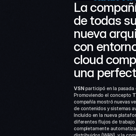
La compañí
de todas su
nueva arqui
con entorno
cloud compu
una perfect
VSN 
participó en la pasada 
Promoviendo el concepto 
T
compañía mostró nuevas vers
de contenidos y sistemas av
Incluido en la nueva platafo
diferentes flujos de trabaj
completamente automatizada
distribuidos (WAN), y la c