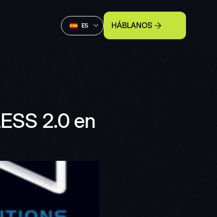
Select Language
HÁBLANOS
Spanish (Spain)
ES
SS 2.0 en 