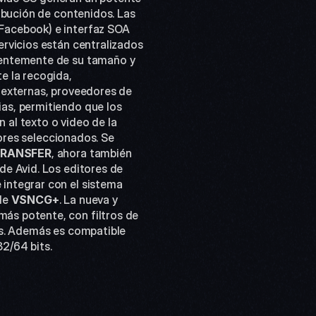
ibución de contenidos. Las 
 Facebook) e interfaz SOA 
servicios están centralizados 
ientemente de su tamaño y 
e la recogida, 
 externas, proveedores de 
as, permitiendo que los 
 al texto o video de la 
ores seleccionados. Se 
TRANSFER
, ahora también 
e Avid. Los editores de 
 integrar con el sistema 
de 
VSNCG+
. La nueva y 
s potente, con filtros de 
es. Además es compatible 
32/64 bits.