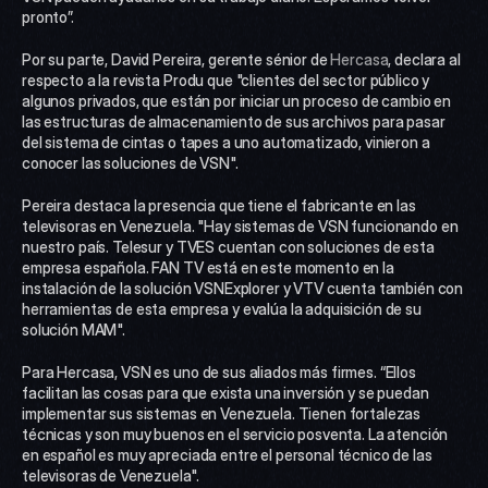
pronto”.
Por su parte, David Pereira, gerente sénior de 
Hercasa
, declara al 
respecto a la revista Produ que "clientes del sector público y 
algunos privados, que están por iniciar un proceso de cambio en 
las estructuras de almacenamiento de sus archivos para pasar 
del sistema de cintas o tapes a uno automatizado, vinieron a 
conocer las soluciones de VSN".
Pereira destaca la presencia que tiene el fabricante en las 
televisoras en Venezuela. "Hay sistemas de VSN funcionando en 
nuestro país. Telesur y TVES cuentan con soluciones de esta 
empresa española. FAN TV está en este momento en la 
instalación de la solución VSNExplorer y VTV cuenta también con 
herramientas de esta empresa y evalúa la adquisición de su 
solución MAM".
Para Hercasa, VSN es uno de sus aliados más firmes. “Ellos 
facilitan las cosas para que exista una inversión y se puedan 
implementar sus sistemas en Venezuela. Tienen fortalezas 
técnicas y son muy buenos en el servicio posventa. La atención 
en español es muy apreciada entre el personal técnico de las 
televisoras de Venezuela".