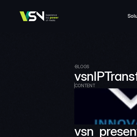
Sol
BLOGS
vsnIPTrans
CONTENT
vsn  present