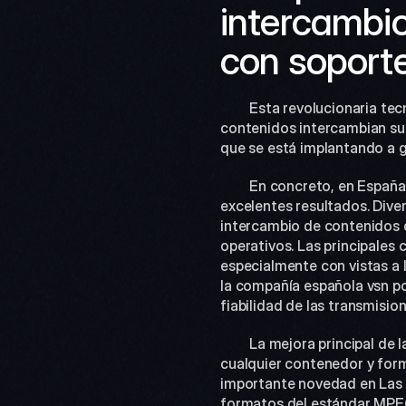
intercambio
con soport
 	Esta revolucionaria tecnología está cambiando la forma en que los canales de TV y los proveedores de 
contenidos intercambian sus
que se está implantando a 
 	En concreto, en España muchos broadcasters y carriers han realizado ya diversas pruebas de campo con 
excelentes resultados. Dive
intercambio de contenidos 
operativos. Las principales
especialmente con vistas a 
la compañía española vsn po
fiabilidad de las transmision
 	La mejora principal de las nuevas versiones es la flexibilidad de poder optar, previamente a la descarga, por 
cualquier contenedor y for
importante novedad en Las V
formatos del estándar MPEG