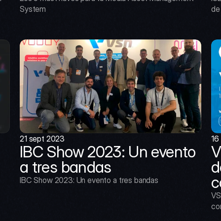
System
de
21 sept 2023
16
IBC Show 2023: Un evento 
V
a tres bandas
d
c
IBC Show 2023: Un evento a tres bandas
VS
co