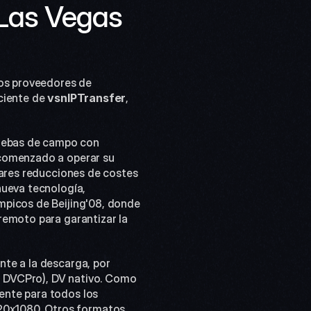
Las Vegas 
ciente de 
vsn
IPTransfer
, 
comenzado a operar su 
ares reducciones de costes 
ueva tecnología, 
mpicos de Beijing'08, donde 
remoto para garantizar la 
 DVCPro), DV nativo. Como 
nte para todos los 
0x1080. Otros formatos 