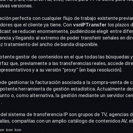
ivas versiones.
dores que el cliente ya tiene. Con 
vsn
IPTransfer 
los plazos 
cast se reducen enormemente, pudiéndose elegir entre difere
ncia y llegando al extremo de poder transferir señales en dire
z tratamiento del ancho de banda disponible.
erfaz que, previamente a las transferencias reales, accede di
presentativos y a su versión “proxy” (en baja resolución).
 potente herramienta de gestión estadística. Actualmente desd
unto o, como alternativa, la gestión mediante un servidor cen
 .
lías, compañías con un amplio catálogo de contenidos AV, et
con
Icon
Icon