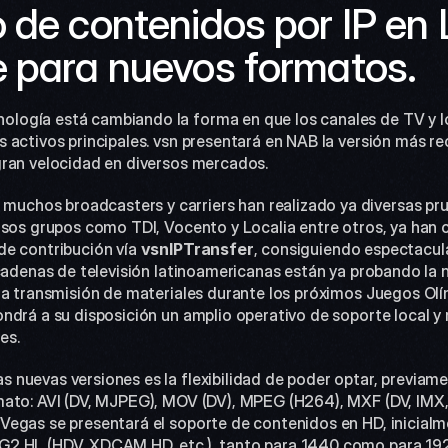
 de contenidos por IP en 
e para nuevos formatos.
 activos principales. vsn presentará en NAB la versión más re
gran velocidad en diversos mercados.
rsos grupos como TDI, Vocento y Localia entre otros, ya han 
de contribución vía
 vsn
IPTransfer
, consiguiendo espectacul
 cadenas de televisión latinoamericanas están ya probando la n
la transmisión de materiales durante los próximos Juegos Olí
ndrá a su disposición un amplio operativo de soporte local y 
es.
mato: AVI (DV, MJPEG), MOV (DV), MPEG (H264), MXF (DV, IMX,
egas se presentará el soporte de contenidos en HD, inicialme
2 HL (HDV, XDCAM HD, etc.), tanto para 1440 como para 192