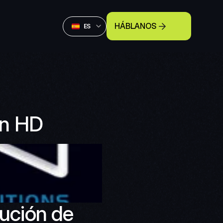
Select Language
HÁBLANOS
Spanish (Spain)
ES
en HD
ución de 