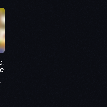
, 
e 
 