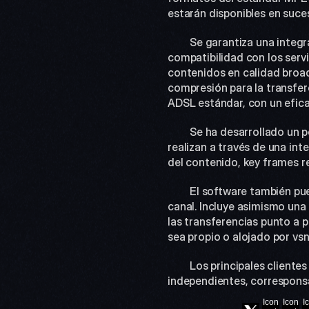
estarán disponibles en suces
 	Se garantiza una integración perfecta con cualquier flujo de trabajo existente previamente, así como total 
compatibilidad con los servi
contenidos en calidad broad
compresión para la transfere
ADSL estándar, con un efica
 	Se ha desarrollado un potente gestor de contenidos en el que todas las búsquedas y selección de materiales se 
realizan a través de una int
del contenido, key frames re
 	El software también puede gestionar la facturación asociada a la compra-venta de contenidos a través de este 
canal. Incluye asimismo una
las transferencias punto a p
sea propio o alojado por vsn
 	Los principales clientes del sistema de transferencia IP son grupos de TV, agencias de noticias, canales de TV 
independientes, corresponsa
Icon
Icon
I