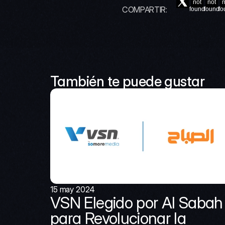
not
not
n
COMPARTIR:
found
found
fo
También te puede gustar
15 may 2024
VSN Elegido por Al Sabah 
para Revolucionar la 