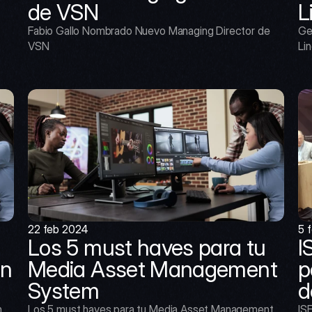
de VSN
L
Fabio Gallo Nombrado Nuevo Managing Director de 
Ge
VSN
Lin
22 feb 2024
5 
Los 5 must haves para tu 
I
n 
Media Asset Management 
p
System
d
 
Los 5 must haves para tu Media Asset Management 
ISE