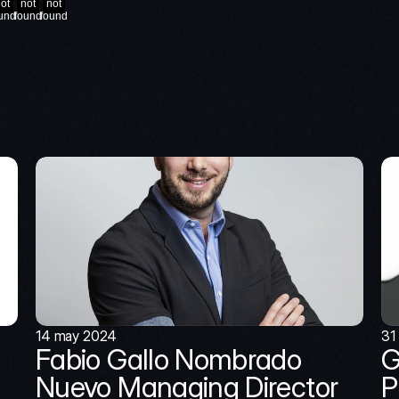
ot
not
not
und
found
found
14 may 2024
31
Fabio Gallo Nombrado 
G
Nuevo Managing Director 
P