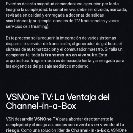
Eventos de esta magnitud demandan una ejecución perfecta. 
Imagina la complejidad: la señal en vivo debe ser dividida, marcada, 
revisada en calidad y entregada a docenas de salidas 
simultáneas (por ejemplo, canales de TV tradicionales y varios 
servicios de streaming).
Este proceso solía requerir la integración de varios sistemas 
dispares: el servidor de transmisión, el generador de gráficos, el 
sistema de automatización y el conmutador maestro. Si falla un 
componente, toda la 
transmisión en vivo
 sufre. Esta 
arquitectura fragmentada es demasiado lenta y arriesgada para 
las exigencias del paisaje mediático moderno.
VSNOne TV: La Ventaja del 
Channel-in-a-Box 
VSN desarrolló 
VSNOne TV
 para abordar directamente la 
complejidad y el riesgo asociados con 
eventos en vivo de alto 
riesgo
. Como una solución líder de 
Channel-in-a-Box
, VSNOne 