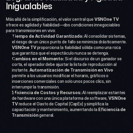
Inigualables 
Más allá de la simplificación, el valor central que 
VSNOne TV
ofrece es agilidad y fiabilidad—dos condiciones innegociables 
para transmisiones en vivo:
Tiempo de Actividad Garantizado:
 Al consolidar sistemas, 
el riesgo de un único punto de fallo se minimiza drásticamente. 
VSNOne TV
 proporciona la fiabilidad sólida como una roca 
que garantiza que el espectáculo nunca se detenga.
Cambios en el Momento:
 Si el discurso de un ganador se 
corta, el operador debe ajustar la lista de reproducción al 
instante. 
Automatización de Transmisión en Vivo
permite a los usuarios modificar el horario, gráficos o 
inserciones comerciales con solo unos pocos clics, sin 
interrumpir la transmisión.
Eficiencia de Costos y Recursos:
 Al reemplazar estantes 
de hardware con una única plataforma de software, 
VSNOne 
TV
 reduce el Gasto de Capital (CapEx) y simplifica la 
capacitación y mantenimiento, aumentando la 
Eficiencia de 
Transmisión
 general.