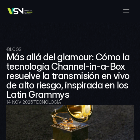
Soluciones
Gestión de Medios y Negocios
Productos
VSNExplorer + VSNArena
Clientes
Orquestación y Distribución
Explorador VSN
Recursos
VSNExplorer + VSNOne TV
BLOGS
Empresa
Flujo de Trabajo de Producción de Medios
Más allá del glamour: Cómo la 
VSN Crea
VSNExplorer + Wedit
Select Language
tecnología Channel-in-a-Box 
HÁBLANOS
Spanish (Spain)
ES
Intercambio de Medios
resuelve la transmisión en vivo 
VSNExplorer
VSN Uno TV
Noticias y Entretenimiento en Vivo
de alto riesgo, inspirada en los 
VSN NewsConnect + VSN IA
Latin Grammys
Programación Inteligente
VSN Arena
VSNExplorer + VSNCrea
14 NOV 2025
TECNOLOGÍA
VSN Noticias Conectar
VSN Noticias Conectar