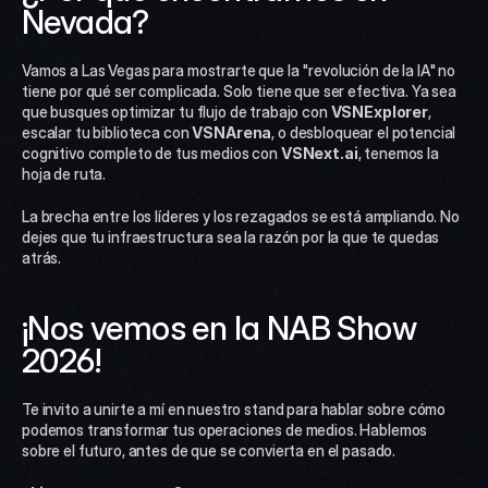
Nevada?
Vamos a Las Vegas para mostrarte que la "revolución de la IA" no 
tiene por qué ser complicada. Solo tiene que ser efectiva. Ya sea 
que busques optimizar tu flujo de trabajo con 
VSNExplorer
, 
escalar tu biblioteca con 
VSNArena
, o desbloquear el potencial 
cognitivo completo de tus medios con 
VSNext.ai
, tenemos la 
hoja de ruta.
La brecha entre los líderes y los rezagados se está ampliando. No 
dejes que tu infraestructura sea la razón por la que te quedas 
atrás.
¡Nos vemos en la NAB Show 
2026!
Te invito a unirte a mí en nuestro stand para hablar sobre cómo 
podemos transformar tus operaciones de medios. Hablemos 
sobre el futuro, antes de que se convierta en el pasado.