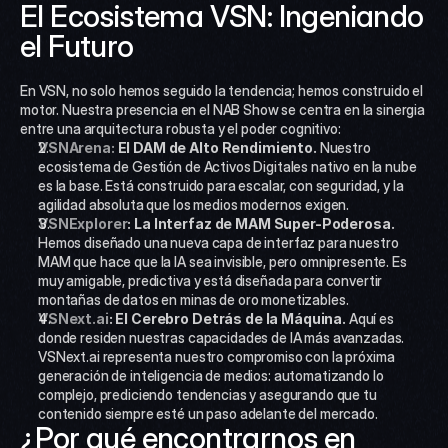
El Ecosistema VSN: Ingeniando 
el Futuro
En VSN, no solo hemos seguido la tendencia; hemos construido el 
motor. Nuestra presencia en el NAB Show se centra en la sinergia 
entre una arquitectura robusta y el poder cognitivo:
VSNArena:
 El DAM de Alto Rendimiento.
 Nuestro 
ecosistema de Gestión de Activos Digitales nativo en la nube 
es la base. Está construido para escalar, con seguridad, y la 
agilidad absoluta que los medios modernos exigen.
VSNExplorer
: La Interfaz de MAM Super-Poderosa.
Hemos diseñado una nueva capa de interfaz para nuestro 
MAM que hace que la IA sea invisible, pero omnipresente. Es 
muy amigable, predictiva y está diseñada para convertir 
montañas de datos en minas de oro monetizables.
VSNext.ai
: El Cerebro Detrás de la Máquina.
 Aquí es 
donde residen nuestras capacidades de IA más avanzadas. 
VSNext.ai representa nuestro compromiso con la próxima 
generación de inteligencia de medios: automatizando lo 
complejo, prediciendo tendencias y asegurando que tu 
contenido siempre esté un paso adelante del mercado.
¿Por qué encontrarnos en 