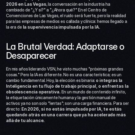
2026 en Las Vegas
, la conversación en la industria ha 
cambiado de "¿Y si?" a "¿Ahora qué?" En el Centro de 
Convenciones de Las Vegas, el ruido será fuerte, pero la realidad 
para las empresas de medios es callada y clínica: hemos llegado a 
la era de 
la supervivencia impulsada por la IA.
La Brutal Verdad: Adaptarse o 
Desaparecer
En mis años liderando VSN, he visto muchas "próximas grandes 
cosas." Pero la IA es diferente. No es una característica; es un 
cambio fundamental. Hoy, la elección es binaria: 
o integras la 
Inteligencia en tu flujo de trabajo principal, o enfrentas la 
obsolescencia operativa.
 En un mundo de contenido infinito, 
la etiquetación únicamente humana y la gestión manual de 
activos ya no son solo "lentas"; son una carga financiera. Para ser 
directo: 
En 2026, si no estás impulsado por IA, te estás 
quedando atrás en una carrera que ya ha acelerado más 
allá de tu alcance.