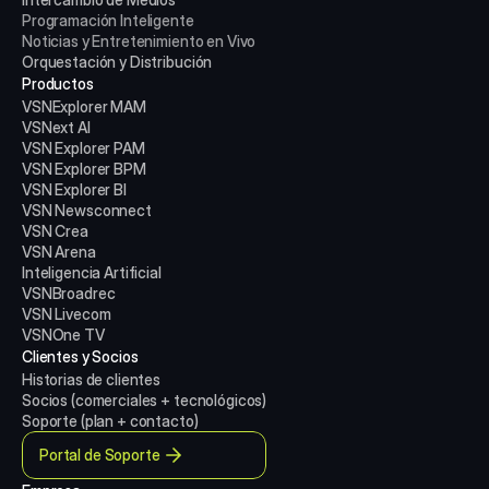
Programación Inteligente
Noticias y Entretenimiento en Vivo
Orquestación y Distribución
Productos
VSNExplorer MAM
VSNext AI
VSN Explorer PAM
VSN Explorer BPM
VSN Explorer BI
VSN Newsconnect
VSN Crea
VSN Arena
Inteligencia Artificial
VSNBroadrec
VSN Livecom
VSNOne TV
Clientes y Socios
Historias de clientes
Socios (comerciales + tecnológicos)
Soporte (plan + contacto)
Portal de Soporte