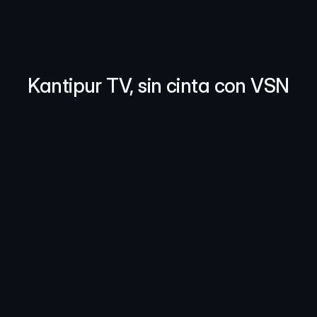
Kantipur TV, sin cinta con VSN
Kantipur TV se convierte en el 
primer sistema de transmisión 100% 
sin cinta en Nepal gracias a VSN
Kantipur TV
, el principal canal de televisión privado 
en Nepal, ha elegido la tecnología 
VSN
 para una 