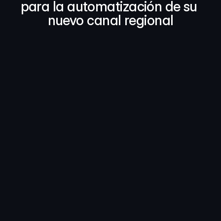
para la automatización de su 
nuevo canal regional
Medios Digitales de Galicia, S.A.U. 
(grupo La Voz) ha otorgado a NRD 
su control maestro, sistemas de 
noticias, archivo y tráfico para su 
nuevo canal de televisión regional 
Vtelevision
 Galicia pronto tendrá un nuevo canal de televisión 