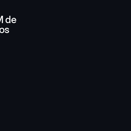
 de 
os 
 todos 
de 50 