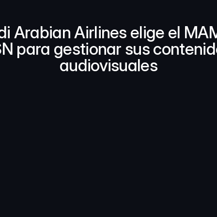
i Arabian Airlines elige el MAM
N para gestionar sus contenid
audiovisuales
sa ha adquirido el MAM de VSN, 
RER, para gestionar y asegurar
enidos, atesorados durante más 
ctividad empresarial