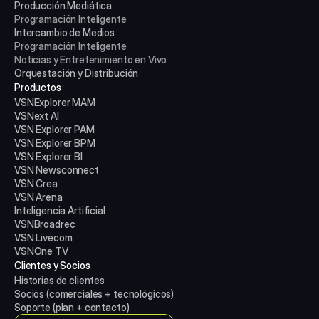
Producción Mediática
Programación Inteligente
Intercambio de Medios
Programación Inteligente
Noticias y Entretenimiento en Vivo
Orquestación y Distribución
Productos
VSNExplorer MAM
VSNext AI
VSN Explorer PAM
VSN Explorer BPM
VSN Explorer BI
VSN Newsconnect
VSN Crea
VSN Arena
Inteligencia Artificial
VSNBroadrec
VSN Livecom
VSNOne TV
Clientes y Socios
Historias de clientes
Socios (comerciales + tecnológicos)
Soporte (plan + contacto)