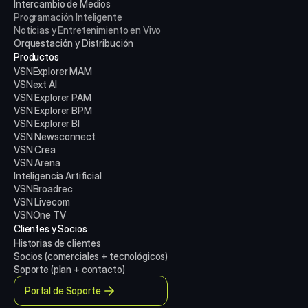
Intercambio de Medios
Programación Inteligente
Noticias y Entretenimiento en Vivo
Orquestación y Distribución
Productos
VSNExplorer MAM
VSNext AI
VSN Explorer PAM
VSN Explorer BPM
VSN Explorer BI
VSN Newsconnect
VSN Crea
VSN Arena
Inteligencia Artificial
VSNBroadrec
VSN Livecom
VSNOne TV
Clientes y Socios
Historias de clientes
Socios (comerciales + tecnológicos)
Soporte (plan + contacto)
Portal de Soporte