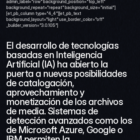
admin_label="row" background_position="top_left" 
background_repeat="repeat" background_size="initial"]
[et_pb_column type="4_4"][et_pb_text 
background_layout="light" use_border_color="off" 
_builder_version="3.0.105"]
El desarrollo de tecnologías 
basadas en Inteligencia 
Artificial (IA) ha abierto la 
puerta a nuevas posibilidades 
de catalogación, 
aprovechamiento y 
monetización de los archivos 
de media. Sistemas de 
detección avanzados como los 
de Microsoft Azure, Google o 
IBM permiten la 