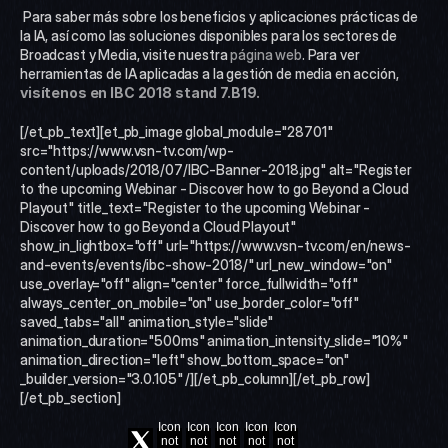
 Para saber más sobre los beneficios y aplicaciones prácticas de 
la IA, así como las soluciones disponibles para los sectores de 
Broadcast y Media, visite nuestra 
página web
. Para ver 
herramientas de IA aplicadas a la gestión de media en acción, 
visítenos en IBC 2018 stand 7.B19.
[/et_pb_text][et_pb_image global_module="28701" 
src="https://www.vsn-tv.com/wp-
content/uploads/2018/07/IBC-Banner-2018.jpg" alt="Register 
to the upcoming Webinar - Discover how to go Beyond a Cloud 
Playout" title_text="Register to the upcoming Webinar - 
Discover how to go Beyond a Cloud Playout" 
show_in_lightbox="off" url="https://www.vsn-tv.com/en/news-
and-events/events/ibc-show-2018/" url_new_window="on" 
use_overlay="off" align="center" force_fullwidth="off" 
always_center_on_mobile="on" use_border_color="off" 
saved_tabs="all" animation_style="slide" 
animation_duration="500ms" animation_intensity_slide="10%" 
animation_direction="left" show_bottom_space="on" 
_builder_version="3.0.105" /][/et_pb_column][/et_pb_row]
[/et_pb_section]
Icon
Icon
Icon
Icon
Icon
not
not
not
not
not