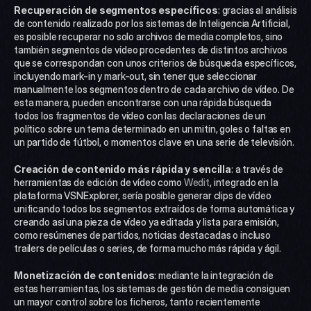
Recuperación de segmentos específicos
: gracias al análisis 
de contenido realizado por los sistemas de Inteligencia Artificial, 
es posible recuperar no solo archivos de media completos, sino 
también segmentos de vídeo procedentes de distintos archivos 
que se correspondan con unos criterios de búsqueda específicos, 
incluyendo mark-in y mark-out, sin tener que seleccionar 
manualmente los segmentos dentro de cada archivo de vídeo. De 
esta manera, pueden encontrarse con una rápida búsqueda 
todos los fragmentos de vídeo con las declaraciones de un 
político sobre un tema determinado en un mitin, goles o faltas en 
un partido de fútbol, o momentos clave en una serie de televisión. 
Creación de contenido más rápida y sencilla
: a través de 
herramientas de edición de vídeo como 
Wedit
, integrado en la 
plataforma VSNExplorer, sería posible generar clips de vídeo 
unificando todos los segmentos extraídos de forma automática y 
creando así una pieza de vídeo ya editada y lista para emisión, 
como resúmenes de partidos, noticias destacadas o incluso 
trailers de películas o series, de forma mucho más rápida y ágil. 
Monetización de contenidos
: mediante la integración de 
estas herramientas, los sistemas de gestión de media consiguen 
un mayor control sobre los ficheros, tanto recientemente 