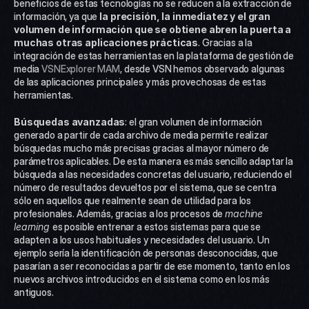
beneficios de estas tecnologías no se reducen a la extracción de 
información, ya que
 la precisión, la inmediatez y el gran 
volumen de información que se obtiene abren la puerta a 
muchas otras aplicaciones prácticas
. Gracias a la 
integración de estas herramientas en la plataforma de gestión de 
media 
VSNExplorer MAM
, desde VSN hemos observado algunas 
de las aplicaciones principales y más provechosas de estas 
herramientas. 
Búsquedas avanzadas
: el gran volumen de información 
generado a partir de cada archivo de media permite realizar 
búsquedas mucho más precisas gracias al mayor número de 
parámetros aplicables. De esta manera es más sencillo adaptar la 
búsqueda a las necesidades concretas del usuario, reduciendo el 
número de resultados devueltos por el sistema, que se centra 
sólo en aquellos que realmente sean de utilidad para los 
profesionales. Además, gracias a los procesos de 
machine 
learning 
es posible entrenar a estos sistemas para que se 
adapten a los usos habituales y necesidades del usuario. Un 
ejemplo sería la identificación de personas desconocidas, que 
pasarían a ser reconocidas a partir de ese momento, tanto en los 
nuevos archivos introducidos en el sistema como en los más 
antiguos. 