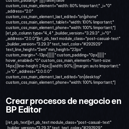
custom_padding="||||false|false" 
custom_css_main_element="width: 80% !important;" _i="0" 
_address="2.0" 
custom_css_main_element_last_edited="on|phone" 
custom_css_main_element_tablet="width: 100% !important;" 
custom_css_main_element_phone="width: 100% !important;"]
[et_pb_column type="4_4" _builder_version="3.29.3" _i="0" 
_address="2.0.0"][et_pb_text module_class="post-casual-text" 
_builder_version="3.29.3" text_text_color="#292929" 
text_line_height="2em" min_height="23px" 
custom_margin="-13px|||||" custom_padding="0px|||||" 
hover_enabled="0" custom_css_main_element="font-size: 
14px;||line-height: 24px;||width: 90%;||margin: auto !important;" 
_i="0" _address="2.0.0.0" 
custom_css_main_element_last_edited="on|desktop" 
custom_css_main_element_phone="width: 100% !important;"]
Crear procesos de negocio en 
BP Editor
[/et_pb_text][et_pb_text module_class="post-casual-text" 
_builder_version="3.29.3" text_text_color="#292929" 