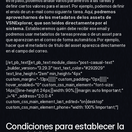
este paso, podemos añadir varios parámetros a las tareas y 
definir ciertos valores para el asset. Por ejemplo, podemos definir 
el envío de un e-mail como siguiente tarea. Aquí, 
podremos 
aprovecharnos de los metadatos de los assets de 
VSNExplorer, que son leídos directamente por el 
sistema. 
Estableceremos quién debe recibir ese email y 
podremos usar metadatos de tareas previas o de un asset para 
que aparezcan en el correo de forma automática. Por ejemplo, 
hacer que el metadato de título del asset aparezca directamente 
en el campo del correo.  
[/et_pb_text][et_pb_text module_class="post-casual-text" 
_builder_version="3.29.3" text_text_color="#292929" 
text_line_height="2em" min_height="4px" 
custom_margin="-13px|||||" custom_padding="0px|||||" 
hover_enabled="0" custom_css_main_element="font-size: 
14px;||line-height: 24px;||width: 90%;||margin: auto !important;" 
_i="4" _address="2.0.0.4" 
custom_css_main_element_last_edited="on|desktop" 
custom_css_main_element_phone="width: 100% !important;"]
Condiciones para establecer la 