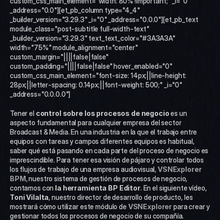
custom_css_main_element="width: 80% !important;" _i="0" 
_address="0.0"][et_pb_column type="4_4" 
_builder_version="3.29.3" _i="0" _address="0.0.0"][et_pb_text 
module_class="post-subtitle full-width-text" 
_builder_version="3.29.3" text_text_color="#3A3A3A" 
width="75%" module_alignment="center" 
custom_margin="||||false|false" 
custom_padding="||||false|false" hover_enabled="0" 
custom_css_main_element="font-size: 14px;||line-height: 
28px;||letter-spacing: 0.14px;||font-weight: 500;" _i="0" 
_address="0.0.0.0"]
Tener el 
control sobre los procesos de negocio
 es un 
aspecto fundamental para cualquier empresa del sector 
Broadcast & Media. En una industria en la que el trabajo entre 
equipos con tareas y campos diferentes equipos es habitual, 
saber qué está pasando en cada parte del proceso de negocio es 
imprescindible. Para tener esa visión de pájaro y controlar todos 
los flujos de trabajo de una empresa audiovisual, 
VSNExplorer 
BPM
, nuestro sistema de gestión de procesos de negocio, 
contamos con 
la herramienta BP Editor
. En el siguiente vídeo, 
Toni Vilalta
, nuestro director de desarrollo de producto, les 
mostrará cómo utilizar este módulo de 
VSNExplorer
 para crear y 
gestionar todos los procesos de negocio de su compañía.  