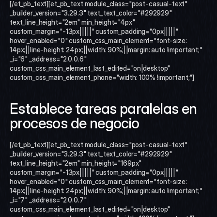
[/et_pb_text][et_pb_text module_class="post-casual-text" 
_builder_version="3.29.3" text_text_color="#292929" 
text_line_height="2em" min_height="4px" 
custom_margin="-13px|||||" custom_padding="0px|||||" 
hover_enabled="0" custom_css_main_element="font-size: 
14px;||line-height: 24px;||width: 90%;||margin: auto !important;" 
_i="6" _address="2.0.0.6" 
custom_css_main_element_last_edited="on|desktop" 
custom_css_main_element_phone="width: 100% !important;"]
Establece tareas paralelas en 
procesos de negocio
[/et_pb_text][et_pb_text module_class="post-casual-text" 
_builder_version="3.29.3" text_text_color="#292929" 
text_line_height="2em" min_height="169px" 
custom_margin="-13px|||||" custom_padding="0px|||||" 
hover_enabled="0" custom_css_main_element="font-size: 
14px;||line-height: 24px;||width: 90%;||margin: auto !important;" 
_i="7" _address="2.0.0.7" 
custom_css_main_element_last_edited="on|desktop" 