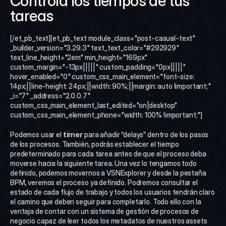
Controla los tiempos de tus 
tareas 
[/et_pb_text][et_pb_text module_class="post-casual-text" 
_builder_version="3.29.3" text_text_color="#292929" 
text_line_height="2em" min_height="169px" 
custom_margin="-13px|||||" custom_padding="0px|||||" 
hover_enabled="0" custom_css_main_element="font-size: 
14px;||line-height: 24px;||width: 90%;||margin: auto !important;" 
_i="7" _address="2.0.0.7" 
custom_css_main_element_last_edited="on|desktop" 
custom_css_main_element_phone="width: 100% !important;"]
Podemos usar el
 timer
 para añadir “delays” dentro de los pasos 
de los procesos. También, podrás establecer el tiempo 
predeterminado para cada tarea antes de que el proceso deba 
moverse hacia la siguiente tarea. Una vez lo tengamos todo 
definido, podemos movernos a VSNExplorer y desde la pestaña 
BPM, veremos el proceso ya definido. Podremos consultar el 
estado de cada flujo de trabajo y todos los usuarios tendrán claro 
el camino que deben seguir para completarlo. Todo ello con la 
ventaja de contar con un sistema de gestión de procesos de 
negocio capaz de leer todos los metadatos de nuestros assets 