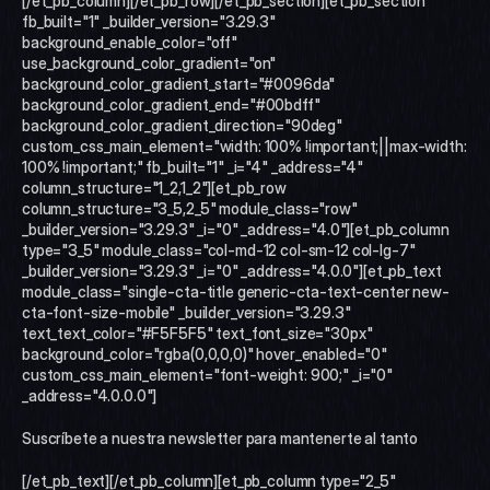
[/et_pb_column][/et_pb_row][/et_pb_section][et_pb_section 
fb_built="1" _builder_version="3.29.3" 
background_enable_color="off" 
use_background_color_gradient="on" 
background_color_gradient_start="#0096da" 
background_color_gradient_end="#00bdff" 
background_color_gradient_direction="90deg" 
custom_css_main_element="width: 100% !important;||max-width: 
100% !important;" fb_built="1" _i="4" _address="4" 
column_structure="1_2,1_2"][et_pb_row 
column_structure="3_5,2_5" module_class="row" 
_builder_version="3.29.3" _i="0" _address="4.0"][et_pb_column 
type="3_5" module_class="col-md-12 col-sm-12 col-lg-7" 
_builder_version="3.29.3" _i="0" _address="4.0.0"][et_pb_text 
module_class="single-cta-title generic-cta-text-center new-
cta-font-size-mobile" _builder_version="3.29.3" 
text_text_color="#F5F5F5" text_font_size="30px" 
background_color="rgba(0,0,0,0)" hover_enabled="0" 
custom_css_main_element="font-weight: 900;" _i="0" 
_address="4.0.0.0"]
Suscríbete a nuestra newsletter para mantenerte al tanto
[/et_pb_text][/et_pb_column][et_pb_column type="2_5" 