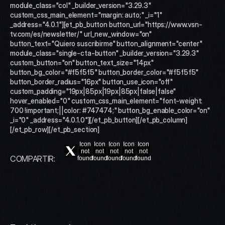
module_class="col" _builder_version="3.29.3" 
custom_css_main_element="margin: auto;" _i="1" 
_address="4.0.1"][et_pb_button button_url="https://www.vsn-
tv.com/es/newsletter/" url_new_window="on" 
button_text="Quiero suscribirme" button_alignment="center" 
module_class="single-cta-button" _builder_version="3.29.3" 
custom_button="on" button_text_size="14px" 
button_bg_color="#f5f5f5" button_border_color="#f5f5f5" 
button_border_radius="16px" button_use_icon="off" 
custom_padding="19px|85px|19px|85px|false|false" 
hover_enabled="0" custom_css_main_element="font-weight: 
700 !important;||color: #747474;" button_bg_enable_color="on" 
_i="0" _address="4.0.1.0"][/et_pb_button][/et_pb_column]
[/et_pb_row][/et_pb_section]
Icon
Icon
Icon
Icon
Icon
not
not
not
not
not
COMPARTIR:
found
found
found
found
found