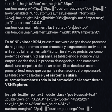
text_line_height="2em" min_height="155px" 
custom_margin="-13px||10px|||" custom_padding="0px||12px|||" 
hover_enabled="0" custom_css_main_element="font-size: 
14px;||line-height: 24px;||width: 90%;||margin: auto !important;" 
_i="1" _address="2.0.0.1" 
custom_css_main_element_last_edited="on|desktop" 
custom_css_main_element_phone="width: 100% !important;"]
En 
VSNExplorer BPM
, nuestro software de gestión de procesos 
de negocio, podremos crear procesos y diagramas de actividades 
utilizando la herramienta BP Editor. En el vídeo podrás ver cómo 
podemos 
crear un diagrama
, estableciendo el nombre y su 
carpeta de destino. Un proceso de negocio puede comenzar 
desde una carpeta o desde un asset. Si es desde un asset, 
primero tendremos que cargar la información del propio asset. 
Estableceremos la clase y 
el sistema subirá 
automáticamente toda la información del asset desde 
VSNExplorer. 
[/et_pb_text][et_pb_text module_class="post-casual-text" 
_builder_version="3.29.3" text_text_color="#292929" 
text_line_height="2em" min_height="4px" 
custom_margin="-13px|||||" custom_padding="0px|||||" 