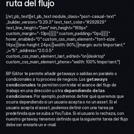
ruta del flujo
[/et_pb_text][et_pb_text module_class="post-casual-text" 
_builder_version="3.29.3" text_text_color="#292929" 
text_line_height="2em" min_height="169px" 
custom_margin="-13px|||||" custom_padding="0px|||||" 
hover_enabled="0" custom_css_main_element="font-size: 
14px;||line-height: 24px;||width: 90%;||margin: auto !important;" 
_i="5" _address="2.0.0.5" 
custom_css_main_element_last_edited="on|desktop" 
custom_css_main_element_phone="width: 100% !important;"]
BP Editor te permite añadir getaways o salidas en paralelo o 
condicionales a tu proceso de negocio. Los
 getaways 
condicionales
 te permiten controlar el avance del flujo de 
trabajo en una dirección u otra 
dependiendo de las 
condiciones
. Por ejemplo, podremos definir qué queremos que 
ocurra dependiendo si un usuario acepta o no un asset. Si el 
usuario acepta el asset, podemos definir con una tarea ya 
predefinida que se suba a YouTube. Si el usuario lo rechaza, con 
nuestro getaway tenemos definido que la siguiente tarea del flujo 
debe ser enviarle un e-mail.  