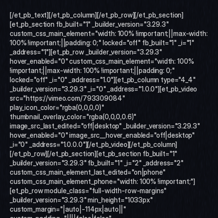
[/et_pb_text][/et_pb_column][/et_pb_row][/et_pb_section]
[et_pb_section fb_built="1" _builder_version="3.29.3" 
custom_css_main_element="width: 100% !important;||max-width: 
100% !important;||padding: 0;" locked="off" fb_built="1" _i="1" 
_address="1"][et_pb_row _builder_version="3.29.3" 
hover_enabled="0" custom_css_main_element="width: 100% 
!important;||max-width: 100% !important;||padding: 0;" 
locked="off" _i="0" _address="1.0"][et_pb_column type="4_4" 
_builder_version="3.29.3" _i="0" _address="1.0.0"][et_pb_video 
src="https://vimeo.com/793309084" 
play_icon_color="rgba(0,0,0,0)" 
thumbnail_overlay_color="rgba(0,0,0,0.6)" 
image_src_last_edited="off|desktop" _builder_version="3.29.3" 
hover_enabled="0" image_src__hover_enabled="off|desktop" 
_i="0" _address="1.0.0.0"][/et_pb_video][/et_pb_column]
[/et_pb_row][/et_pb_section][et_pb_section fb_built="1" 
_builder_version="3.29.3" fb_built="1" _i="2" _address="2" 
custom_css_main_element_last_edited="on|phone" 
custom_css_main_element_phone="width: 100% !important;"]
[et_pb_row module_class="full-width-row-margins" 
_builder_version="3.29.3" min_height="1033px" 
custom_margin="|auto|-114px|auto||" 