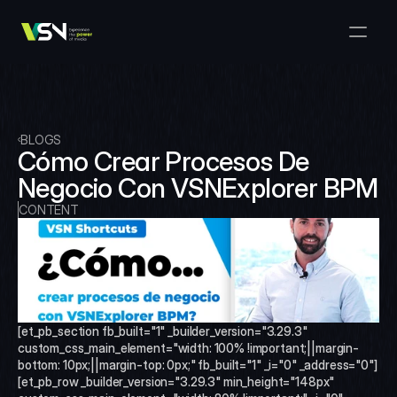
Soluciones
Gestión de Medios y Negocios
Productos
VSNExplorer + VSNArena
Clientes
Orquestación y Distribución
Explorador VSN
Recursos
VSNExplorer + VSNOne TV
BLOGS
Empresa
Flujo de Trabajo de Producción de Medios
Cómo Crear Procesos De 
VSN Crea
VSNExplorer + Wedit
Select Language
Negocio Con VSNExplorer BPM
HÁBLANOS
Spanish (Spain)
ES
Intercambio de Medios
VSNExplorer
CONTENT
VSN Uno TV
Noticias y Entretenimiento en Vivo
VSN NewsConnect + VSN IA
Programación Inteligente
VSN Arena
VSNExplorer + VSNCrea
VSN Noticias Conectar
[et_pb_section fb_built="1" _builder_version="3.29.3" 
custom_css_main_element="width: 100% !important;||margin-
VSN Noticias Conectar
bottom: 10px;||margin-top: 0px;" fb_built="1" _i="0" _address="0"]
[et_pb_row _builder_version="3.29.3" min_height="148px" 