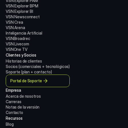
VSN Explorer PAM
VSN Explorer BPM
VSN Explorer BI
VSN Newsconnect
VSN Crea
VSN Arena
Inteligencia Artificial
VSNBroadrec
VSN Livecom
VSNOne TV
Clientes y Socios
Historias de clientes
Socios (comerciales + tecnológicos)
Soporte (plan + contacto)
Portal de Soporte
Empresa
Acerca de nosotros
Carreras
Notas de la versión
Contacto
Recursos
Blog