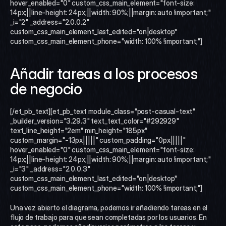
hover_enabled="0" custom_css_main_element="font-size: 
14px;||line-height: 24px;||width: 90%;||margin: auto !important;" 
_i="2" _address="2.0.0.2" 
custom_css_main_element_last_edited="on|desktop" 
custom_css_main_element_phone="width: 100% !important;"]
Añadir tareas a los procesos 
de negocio
[/et_pb_text][et_pb_text module_class="post-casual-text" 
_builder_version="3.29.3" text_text_color="#292929" 
text_line_height="2em" min_height="185px" 
custom_margin="-13px|||||" custom_padding="0px|||||" 
hover_enabled="0" custom_css_main_element="font-size: 
14px;||line-height: 24px;||width: 90%;||margin: auto !important;" 
_i="3" _address="2.0.0.3" 
custom_css_main_element_last_edited="on|desktop" 
custom_css_main_element_phone="width: 100% !important;"]
Una vez abierto el diagrama, podemos ir añadiendo tareas en el 
flujo de trabajo para que sean completadas por los usuarios. En 