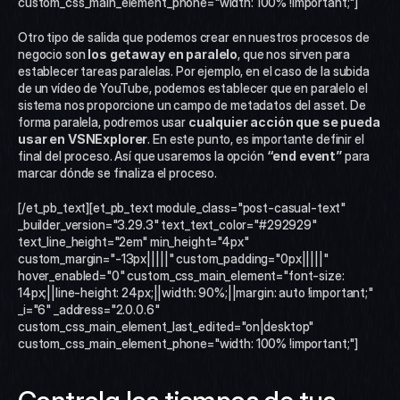
custom_css_main_element_phone="width: 100% !important;"]
Otro tipo de salida que podemos crear en nuestros procesos de 
negocio son 
los getaway en paralelo
, que nos sirven para 
establecer tareas paralelas. Por ejemplo, en el caso de la subida 
de un vídeo de YouTube, podemos establecer que en paralelo el 
sistema nos proporcione un campo de metadatos del asset. De 
forma paralela, podremos usar 
cualquier acción que se pueda 
usar en VSNExplorer
. En este punto, es importante definir el 
final del proceso. Así que usaremos la opción 
“end event”
 para 
marcar dónde se finaliza el proceso.  
[/et_pb_text][et_pb_text module_class="post-casual-text" 
_builder_version="3.29.3" text_text_color="#292929" 
text_line_height="2em" min_height="4px" 
custom_margin="-13px|||||" custom_padding="0px|||||" 
hover_enabled="0" custom_css_main_element="font-size: 
14px;||line-height: 24px;||width: 90%;||margin: auto !important;" 
_i="6" _address="2.0.0.6" 
custom_css_main_element_last_edited="on|desktop" 
custom_css_main_element_phone="width: 100% !important;"]