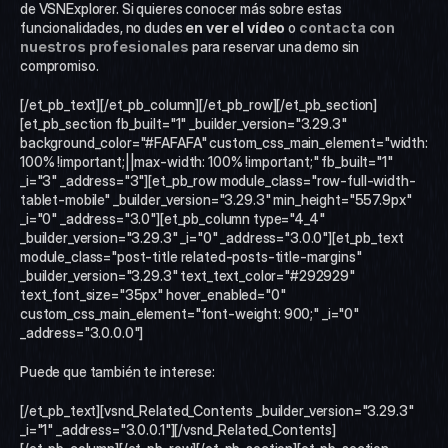
de VSNExplorer. Si quieres conocer más sobre estas 
funcionalidades, no dudes 
en ver el vídeo
 o 
contacta con 
nuestros profesionales
 para reservar una demo sin 
compromiso.   
[/et_pb_text][/et_pb_column][/et_pb_row][/et_pb_section]
[et_pb_section fb_built="1" _builder_version="3.29.3" 
background_color="#FAFAFA" custom_css_main_element="width: 
100% !important;||max-width: 100% !important;" fb_built="1" 
_i="3" _address="3"][et_pb_row module_class="row-full-width-
tablet-mobile" _builder_version="3.29.3" min_height="557.9px" 
_i="0" _address="3.0"][et_pb_column type="4_4" 
_builder_version="3.29.3" _i="0" _address="3.0.0"][et_pb_text 
module_class="post-title related-posts-title-margins" 
_builder_version="3.29.3" text_text_color="#292929" 
text_font_size="35px" hover_enabled="0" 
custom_css_main_element="font-weight: 900;" _i="0" 
_address="3.0.0.0"]
Puede que también te interese:
[/et_pb_text][vsnd_Related_Contents _builder_version="3.29.3" 
_i="1" _address="3.0.0.1"][/vsnd_Related_Contents]