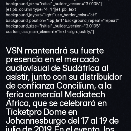
background_size="initial" _builder_version="3.0.105"]
[et_pb_column type="4_4"][et_pb_text 
background_layout="light" use_border_color="off" 
background_position="top_left" background_repeat="repeat" 
background_size="initial" _builder_version="3.0.105" 
custom_css_main_element="text-align: justify;"]
VSN mantendrá su fuerte 
presencia en el mercado 
audiovisual de Sudáfrica al 
asistir, junto con su distribuidor 
de confianza Concilium, a la 
feria comercial Mediatech 
África, que se celebrará en 
Ticketpro Dome en 
Johannesburgo del 17 al 19 de 
julio de 2019. En el evento, los 