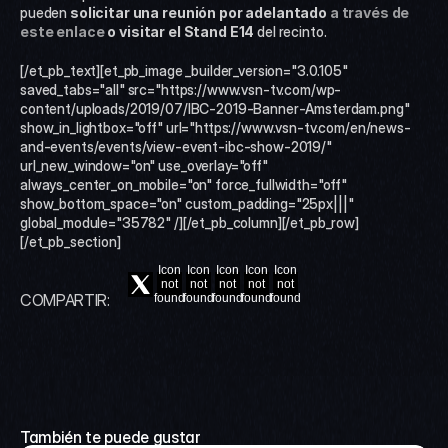
pueden 
solicitar una reunión por adelantado
a través de 
este enlace
o visitar el Stand E14
 del recinto.
[/et_pb_text][et_pb_image _builder_version="3.0.105" 
saved_tabs="all" src="https://www.vsn-tv.com/wp-
content/uploads/2019/07/IBC-2019-Banner-Amsterdam.png" 
show_in_lightbox="off" url="https://www.vsn-tv.com/en/news-
and-events/events/view-event-ibc-show-2019/" 
url_new_window="on" use_overlay="off" 
always_center_on_mobile="on" force_fullwidth="off" 
show_bottom_space="on" custom_padding="25px|||" 
global_module="35782" /][/et_pb_column][/et_pb_row]
[/et_pb_section]
Icon
Icon
Icon
Icon
Icon
not
not
not
not
not
COMPARTIR:
found
found
found
found
found
También te puede gustar