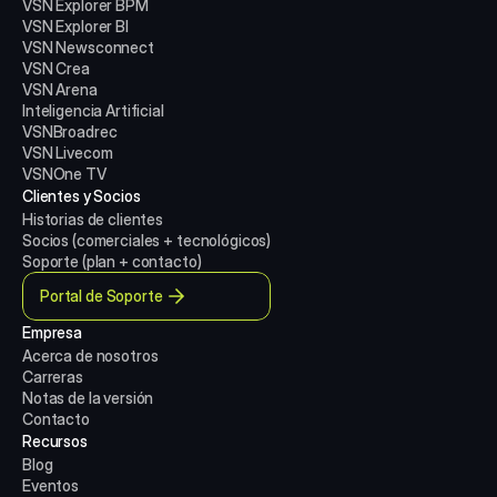
VSN Explorer BPM
VSN Explorer BI
VSN Newsconnect
VSN Crea
VSN Arena
Inteligencia Artificial
VSNBroadrec
VSN Livecom
VSNOne TV
Clientes y Socios
Historias de clientes
Socios (comerciales + tecnológicos)
Soporte (plan + contacto)
Portal de Soporte
Empresa
Acerca de nosotros
Carreras
Notas de la versión
Contacto
Recursos
Blog
Eventos