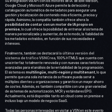
Su integración vía API con los motores de IA  de IBM Watson, 
Google Cloud y Microsoft Azure permite la detección y 
catalogación automática de metadatos para asegurar una 
gestión y localización de contenido más eficiente, precisa y 
rápida. Asimismo, la compañía también ofrece ahora la 
posibilidad de contar con un motor de IA propio on 
premise
, lo cual ofrece la posibilidad de entrenar al sistema de 
manera personalizada y aumentar, de este modo, la fiabilidad de 
los metadatos extraídos, en función de sus necesidades e 
intereses.
Finalmente, también se destacará
 la última versión del 
sistema de tráfico VSNCrea
, 100% HTML5 que cuenta con 
una interfaz totalmente renovada y con nuevas características 
avanzadas para el análisis de la rentabilidad de la programación. 
El sistema es 
multilingüe, multi-región y multitenant
, lo que 
permite que una sola instancia de software pueda servir a 
múltiples clientes u organizaciones y garantice un mayor ahorro 
de costes. Además, es también compatible con una gran variedad 
de sistemas de automatización, MCR y estándares EPG. 
Actualmente, está disponible tanto en cloud como on premise e 
incluso bajo un modelo de negocio SaaS.
Todas las personas interesadas en visitar a VSN en este evento 