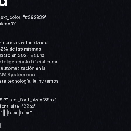
a 
_text_color="#292929" 
led="0" 
 empresas están dando 
52% de las mismas 
asto en 2021. Es una 
nteligencia
Artificial
 como 
 automatización en la 
AM System con 
ta tecnología, le invitamos 
9.3" text_font_size="35px" 
font_size="22px" 
||false|false" 
]