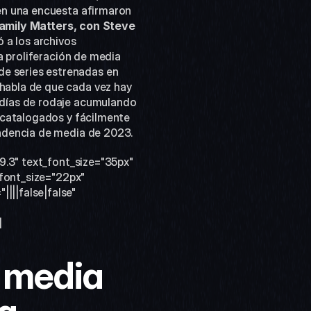
en una encuesta afirmaron 
amily Matters, con Steve 
a los archivos 
 proliferación de media 
de series estrenadas en 
abla de que cada vez hay 
días de rodaje acumulando 
 catalogados y fácilmente 
ndencia de media de 2023.  
9.3" text_font_size="35px" 
font_size="22px" 
||false|false" 
]
 media 