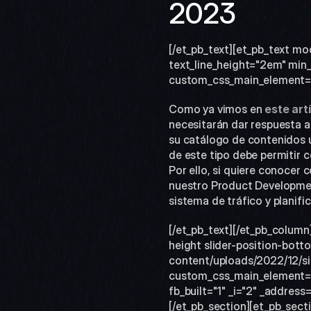
2023 
[/et_pb_text][et_pb_text mo
text_line_height="2em" min_
custom_css_main_element="fon
Como ya vimos en 
este art
necesitarán dar respuesta a
su catálogo de contenidos u
de este tipo debe permitir c
Por ello, si quiere conocer
nuestro Product Development
sistema de tráfico y planific
[/et_pb_text][/et_pb_column
height slider-position-bot
content/uploads/2022/12/si
custom_css_main_element="he
fb_built="1" _i="2" _addres
[/et_pb_section][et_pb_secti