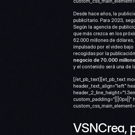
custom_css_main_element="fon
Desde hace años, la 
public
publicitario. Para 2023, seg
Según la agencia de publici
que más crezca en los próxim
62.000 millones de dólares,
impulsado por el video baj
recogidas por la publicación
negocio de 70.000 millon
y el contenido será una de 
[/et_pb_text][et_pb_text mo
header_text_align="left" hea
header_2_line_height="1.3e
custom_padding="|||0px||" h
custom_css_main_element="fo
VSNCrea, pa