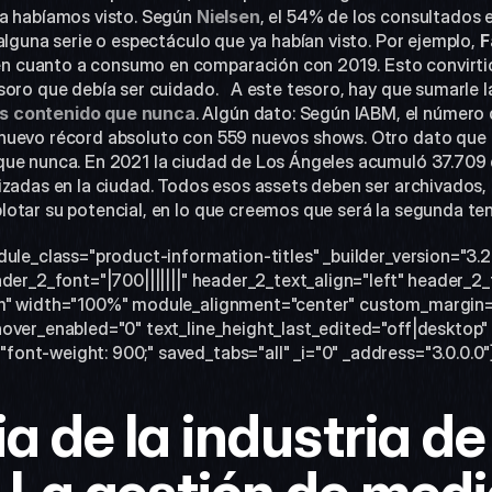
a habíamos visto. Según 
Nielsen
, el 54% de los consultados 
alguna serie o espectáculo que ya habían visto. Por ejemplo, 
F
en cuanto a consumo en comparación con 2019. Esto convirtió 
oro que debía ser cuidado.   A este tesoro, hay que sumarle la
s contenido que nunca
. Algún dato: Según IABM, el número 
nuevo récord absoluto con 559 nuevos shows. Otro dato que h
que nunca. En 2021 la ciudad de Los Ángeles acumuló 37.709 
izadas en la ciudad. Todos esos assets deben ser archivados,
otar su potencial, en lo que creemos que será la segunda te
dule_class="product-information-titles" _builder_version="3.2
der_2_font="|700|||||||" header_2_text_align="left" header_2_
m" width="100%" module_alignment="center" custom_margin="||
over_enabled="0" text_line_height_last_edited="off|desktop" 
nt-weight: 900;" saved_tabs="all" _i="0" _address="3.0.0.0"
a de la industria de