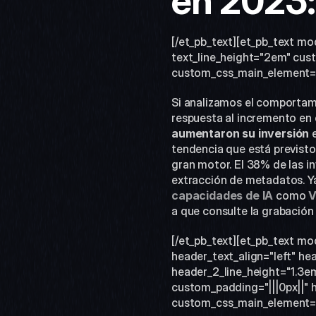
en 2023:
[/et_pb_text][et_pb_text mo
text_line_height="2em" cust
custom_css_main_element="fon
Si analizamos el comportami
respuesta al incremento en 
aumentaron su inversión
 
tendencia que está previsto
gran motor. El 38% de las in
extracción de metadatos. Y
capacidades de IA 
como 
V
a que consulte la grabación
[/et_pb_text][et_pb_text mo
header_text_align="left" hea
header_2_line_height="1.3e
custom_padding="|||0px||" h
custom_css_main_element="fo