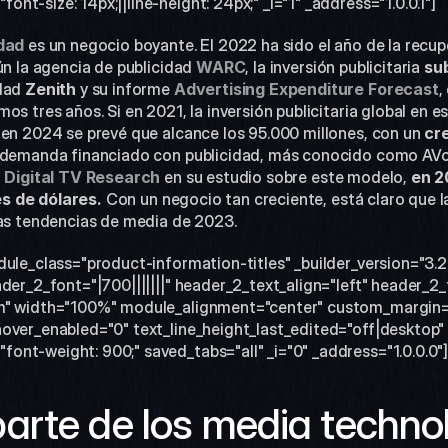
t-size: 14px;||line-height: 24px;" _i="1" _address="1.0.0.1"]
idad
 es un negocio boyante. El 2022 ha sido el año de la recu
ún la agencia de publicidad 
WARC
, la inversión publicitaria 
sub
dad 
Zenith
 y su informe 
Advertising Expenditure Forecast
,
os tres años. Si en 2021, la inversión publicitaria global en es
 en 2024 se prevé que alcance los 95.000 millones, con un
 cr
o demanda financiado con publicidad, más conocido como AVoD
 
Digital TV Research
 en su estudio sobre este modelo, 
en 2
es de
dólares.
 Con un negocio tan creciente, está claro que l
las tendencias de media de 2023.  
dule_class="product-information-titles" _builder_version="3.2
der_2_font="|700|||||||" header_2_text_align="left" header_2_
m" width="100%" module_alignment="center" custom_margin="||
over_enabled="0" text_line_height_last_edited="off|desktop" 
nt-weight: 900;" saved_tabs="all" _i="0" _address="1.0.0.0"
rte de los media technol