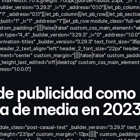
x-width: 70%;||height: 700px;||border-radius: 25px;" _i="1" 
uilder_version="3.29.3" _i="0" _address="0.1.0"][/et_pb_column
="1" _address="0.1.1"][/et_pb_column][/et_pb_row][/et_pb_section
_built="1" _i="1" _address="1"][et_pb_row module_class="full-
ustom_padding="||||false|false" custom_css_main_element="wid
 type="4_4" _builder_version="3.29.3" _i="0" _address="1.0.0"]
mation-titles" _builder_version="3.29.3" text_font_size="35px
 header_2_text_align="left" header_2_font_size="22px" header_
ent="center" custom_margin="||||false|false" custom_padding
e_height_last_edited="off|desktop" custom_css_main_element=
ress="1.0.0.0"]
de publicidad como 
a de media en 2023
dule_class="post-casual-text" _builder_version="3.29.3" text
height="231px" custom_margin="-13px|||||" custom_padding="0