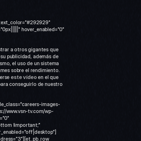
_text_color="#292929" 
px|||||" hover_enabled="0" 
trar a otros gigantes que 
su publicidad, además de 
ismo, el uso de un sistema 
mes sobre el rendimiento. 
erse 
este vídeo
 en el que 
ara conseguirlo de nuestro 
ule_class="careers-images-
ps://www.vsn-tv.com/wp-
"0" 
tom !important;" 
r_enabled="off|desktop"]
ddress="3"][et_pb_row 