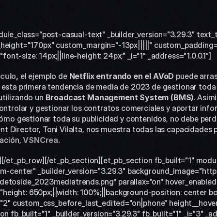
dule_class="post-casual-text" _builder_version="3.29.3" text
height="170px" custom_margin="-13px|||||" custom_padding="0
t-size: 14px;||line-height: 24px;" _i="1" _address="1.0.0.1"]
ículo
,
 el ejemplo de
 Netflix entrando en el AVoD
 puede arras
 esta primera tendencia de media de 2023 de gestionar toda 
tilizando un 
Broadcast Management System (BMS)
. Asim
ontrolar y gestionar los contratos comerciales y aportar infor
 cómo gestionar toda su publicidad y contenidos, no debe perd
 Director, Toni Vilalta, nos muestra todas las capacidades p
ación, 
VSNCrea.
][/et_pb_row][/et_pb_section][et_pb_section fb_built="1" mod
tom-center" _builder_version="3.29.3" background_image="htt
detoside_2023mediatrends.png" parallax="on" hover_enabled=
ight: 650px;||width: 100%;||background-position: center bot
s="2" custom_css_before_last_edited="on|phone" height__hove
on fb_built="1" _builder_version="3.29.3" fb_built="1" _i="3" _a