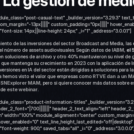
 La gestión de medi
dule_class="post-casual-text" _builder_version="3.29.3" text
om_margin="-13px|||||" custom_padding="0px|||||" hover_enab
t-size: 14px;||line-height: 24px;" _i="1" _address="3.0.0.1"]
ento de las inversiones del sector Broadcast and Media, las
el número de assets audiovisuales. Según datos de 
IABM
, 
el 
en soluciones de archivo y otro 40% mantuvieron su nivel de g
 que mantenga su crecimiento en 2023 con la aplicación de 
I
versiones en IA del sector están dirigidas a soluciones para la
a hemos visto el valor que empresas como
 RTVE dan a un M
SNExplorer MAM
, pero si quiere conocer más datos sobre es
 de 
este webinar
.  
dule_class="product-information-titles" _builder_version="3.2
der_2_font="|700|||||||" header_2_text_align="left" header_2_
m" width="100%" module_alignment="center" custom_margin="||
over_enabled="0" text_line_height_last_edited="off|desktop" 
nt-weight: 900;" saved_tabs="all" _i="0" _address="3.0.0.0"