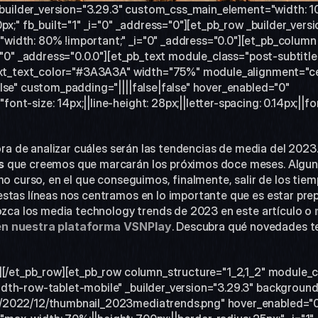
 _builder_version="3.29.3" custom_css_main_element="width: 1
px;" fb_built="1" _i="0" _address="0"][et_pb_row _builder_versi
idth: 80% !important;" _i="0" _address="0.0"][et_pb_column 
="0" _address="0.0.0"][et_pb_text module_class="post-subtitle 
text_text_color="#3A3A3A" width="75%" module_alignment="ce
lse" custom_padding="||||false|false" hover_enabled="0" 
t-size: 14px;||line-height: 28px;||letter-spacing: 0.14px;||fon
hora de analizar cuáles serán las tendencias de media del 2023
s
 que creemos que marcarán los próximos doce meses. Algunas 
mo curso, en el que conseguimos, finalmente, salir de los tiem
stas líneas nos centramos en lo importante que es estar prepa
nozca los media technology trends de 2023 en este artículo o 
en nuestra plataforma VSNPlay
. Descubra qué novedades te
][/et_pb_row][et_pb_row column_structure="1_2,1_2" module_c
dth-row-tablet-mobile" _builder_version="3.29.3" backgroun
/2022/12/thumbnail_2023mediatrends.png" hover_enabled="0