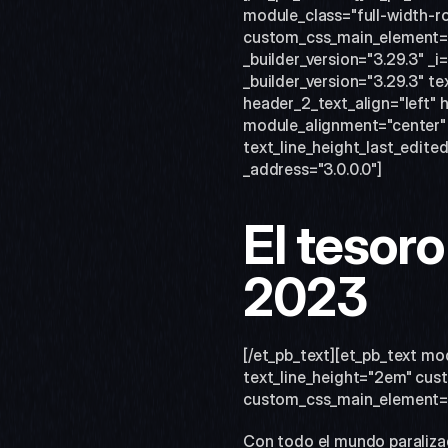
module_class="full-width-ro
custom_css_main_element="w
_builder_version="3.29.3" _i
_builder_version="3.29.3" te
header_2_text_align="left" 
module_alignment="center" 
text_line_height_last_edite
_address="3.0.0.0"]
El tesoro
2023 
[/et_pb_text][et_pb_text mo
text_line_height="2em" cust
custom_css_main_element="fon
Con todo el mundo paralizad