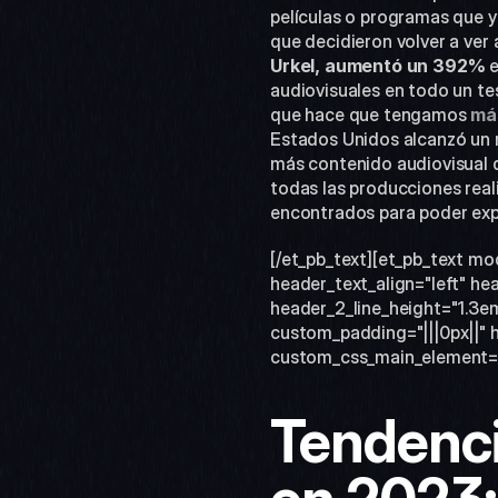
películas o programas que y
que decidieron volver a ver 
Urkel, aumentó un 392%
 
audiovisuales en todo un tes
que hace que tengamos 
má
Estados Unidos alcanzó un 
más contenido audiovisual 
todas las producciones real
encontrados para poder expl
[/et_pb_text][et_pb_text mo
header_text_align="left" hea
header_2_line_height="1.3e
custom_padding="|||0px||" h
custom_css_main_element="fo
Tendenci