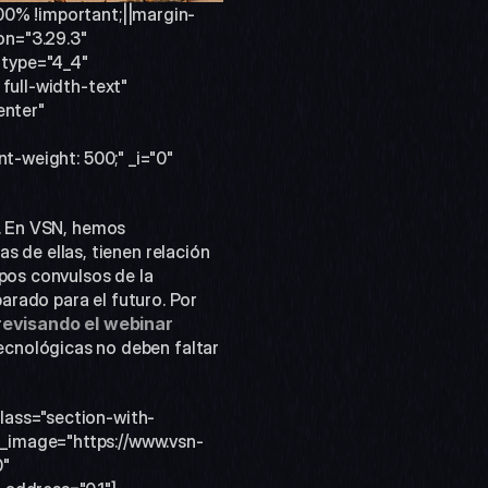
00% !important;||margin-
on="3.29.3" 
type="4_4" 
full-width-text" 
nter" 
t-weight: 500;" _i="0" 
. En VSN, hemos 
de ellas, tienen relación 
pos convulsos de la 
rado para el futuro. Por 
revisando el webinar 
cnológicas no deben faltar 
lass="section-with-
d_image="https://www.vsn-
" 