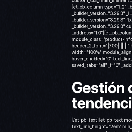
custom_css_main_element="ma
[et_pb_column type="1_2" _b
_builder_version="3.29.3" _i
_builder_version="3.29.3" fb
_builder_version="3.29.3" c
_address="1.0"][et_pb_column
module_class="product-infor
header_2_font="|700|||||||"
width="100%" module_alignm
hover_enabled="0" text_lin
saved_tabs="all" _i="0" _add
Gestión 
tendenci
[/et_pb_text][et_pb_text mo
text_line_height="2em" min_