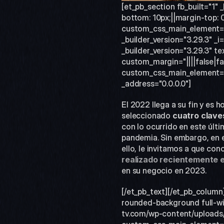
[et_pb_section fb_built="1"
bottom: 10px;||margin-top: 0
custom_css_main_element="w
_builder_version="3.29.3" _i
_builder_version="3.29.3" 
custom_margin="||||false|fa
custom_css_main_element="fon
_address="0.0.0.0"]
El 2022 llega a su fin y es 
seleccionado 
cuatro clave
con lo ocurrido en este últi
pandemia. Sin embargo, en e
ello, le invitamos a que co
realizado recientemente 
en su negocio en 2023.  
[/et_pb_text][/et_pb_column
rounded-background full-wi
tv.com/wp-content/uploads