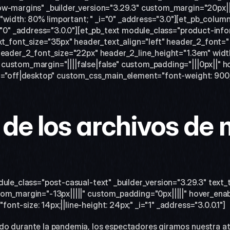
w-margins" _builder_version="3.29.3" custom_margin="20px||||
idth: 80% !important; " _i="0" _address="3.0"][et_pb_column
="0" _address="3.0.0"][et_pb_text module_class="product-infor
xt_font_size="35px" header_text_align="left" header_2_font="|7
header_2_font_size="22px" header_2_line_height="1.3em" widt
custom_margin="||||false|false" custom_padding="|||0px||" h
d="off|desktop" custom_css_main_element="font-weight: 900;" 
 de los archivos de 
dule_class="post-casual-text" _builder_version="3.29.3" text
om_margin="-13px|||||" custom_padding="0px|||||" hover_enab
t-size: 14px;||line-height: 24px;" _i="1" _address="3.0.0.1"]
o durante la pandemia, los espectadores giramos nuestra ate