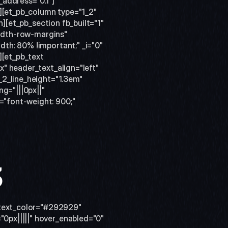
_address="0.1"]
][et_pb_column type="1_2" 
][et_pb_section fb_built="1" 
width-row-margins" 
th: 80% !important;" _i="0" 
[et_pb_text 
" header_text_align="left" 
2_line_height="1.3em" 
="|||0px||" 
"font-weight: 900;" 
 
_text_color="#292929" 
px|||||" hover_enabled="0" 