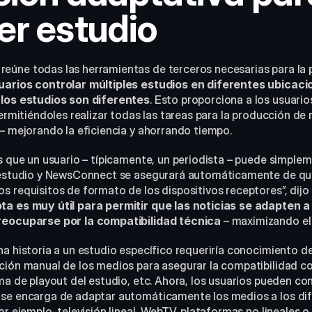
er estudio
arios controlar múltiples estudios en diferentes ubicacion
 los estudios son diferentes
. Esto proporciona a los usuarios
permitiéndoles realizar todas las tareas para la producción de 
 – mejorando la eficiencia y ahorrando tiempo.
s que un usuario – típicamente, un periodista – puede simpleme
r estudio y NewsConnect se asegurará automáticamente de que
 requisitos de formato de los dispositivos receptores”, dijo C
a es muy útil para permitir que las noticias se adapten a l
reocuparse por la compatibilidad técnica
 – maximizando el 
a historia a un estudio específico requeriría conocimiento de 
ción manual de los medios para asegurar la compatibilidad co
ma de playout del estudio, etc. Ahora, los usuarios pueden con
se encarga de adaptar automáticamente los medios a los dif
or ejemplo, televisión lineal, WebTV, plataformas no lineales o