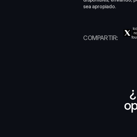
sea apropiado.
Ic
n
COMPARTIR:
fo
¿
op