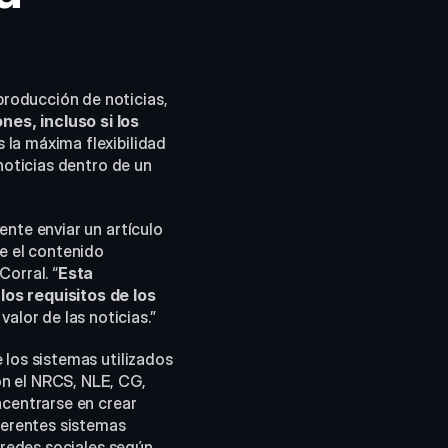
, que reúne todas las herramientas de terceros necesarias para la producción de noticias, 
es, incluso si los 
 la máxima flexibilidad 
noticias dentro de un 
nte enviar un artículo 
 el contenido 
orral. “
Esta 
os requisitos de los 
valor de las noticias.”
los sistemas utilizados 
n el NRCS, NLE, CG, 
centrarse en crear 
erentes sistemas 
 redes sociales según 