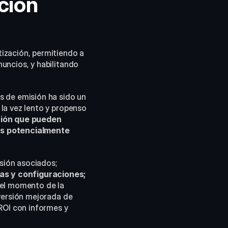
ión 
ización, permitiendo a 
uncios, y habilitando 
 de emisión ha sido un 
la vez lento y propenso 
ión que pueden 
es potencialmente 
Los usuarios ahora pueden localizar contenido rápidamente con sus derechos de emisión asociados; 
as y configuraciones; 
el momento de la 
versión mejorada de 
ROI con informes y 