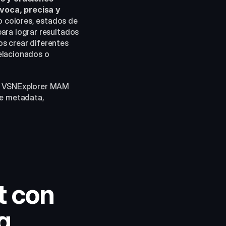
voca, precisa y 
o colores, estados de 
ara lograr resultados 
s crear diferentes 
elacionados o 
en VSNExplorer MAM 
e metadata, 
 con 
 