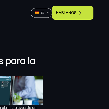
Select Language
HÁBLANOS
Spanish (Spain)
ES
para la 
bril, a través de un 