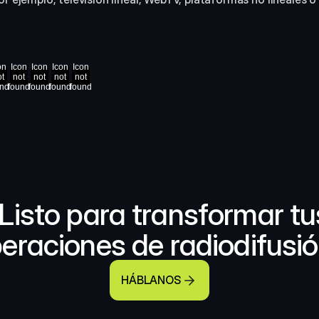
on
Icon
Icon
Icon
Icon
ot
not
not
not
not
und
found
found
found
found
Listo para transformar tus
eraciones de radiodifusi
HÁBLANOS