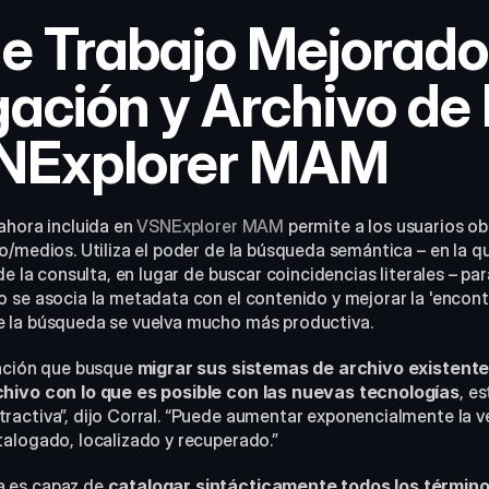
de Trabajo Mejorado
ación y Archivo de 
NExplorer MAM
ahora incluida en 
VSNExplorer MAM
 permite a los usuarios ob
o/medios. Utiliza el poder de la búsqueda semántica – en la q
de la consulta, en lugar de buscar coincidencias literales – par
se asocia la metadata con el contenido y mejorar la 'encontra
 la búsqueda se vuelva mucho más productiva.
ación que busque 
migrar sus sistemas de archivo existentes
hivo con lo que es posible con las nuevas tecnologías
, e
activa”, dijo Corral. “Puede aumentar exponencialmente la vel
alogado, localizado y recuperado.”
 es capaz de 
catalogar sintácticamente todos los término