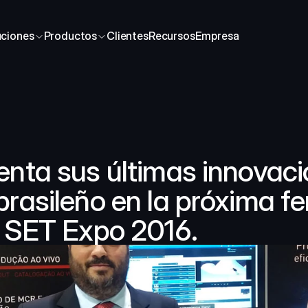
uciones
Productos
Clientes
Recursos
Empresa
nta sus últimas innovacio
asileño en la próxima fer
 SET Expo 2016.