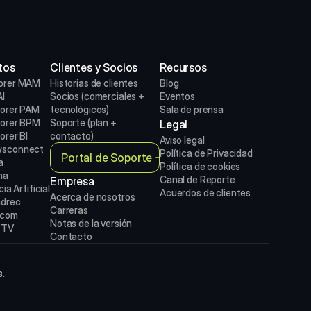
tos
Clientes y Socios
Recursos
orer MAM
Historias de clientes
Blog
I
Socios (comerciales + 
Eventos
lorer PAM
tecnológicos)
Sala de prensa
lorer BPM
Soporte (plan + 
Legal
orer BI
contacto)
Aviso legal
sconnect
Política de Privacidad
Portal de Soporte
a
Política de cookies
na
Canal de Reporte
Empresa
ia Artificial
Acuerdos de clientes
Acerca de nosotros
drec
Carreras
ecom
Notas de la versión
 TV
Contacto
s.