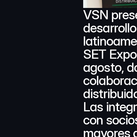
VSN prese
desarroll
latinoamer
SET Expo e
agosto, d
colaboraci
distribuid
Las integ
con socios
mayores a