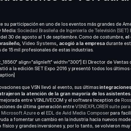
 su participación en uno de los eventos más grandes de Amér
 Media: 
Sociedad Brasileña de Ingeniería de Televisión (SET)
 del 30 de agosto al 1 de septiembre. Como de costumbre, 
el
rasileño, 
Video Systems
, acogió a la empresa
 durante est
de 15 mil profesionales de estas industrias.
_18560" align="alignleft" width="300"] El Director de Ventas
istió a la edición SET Expo 2016 y presentó todos los últimos d
aption]
novaciones que VSN llevó al evento, sus últimas 
integraciones 
 atrajeron la atención de la gran mayoría de los asistentes
n mejorada entre VSNLIVECOM y el software Inception de 
Ross
raciones de última generación entre 
VSNEXPLORER suite para l
e Microsoft Azure
 o el 
EDL de Avid Media Composer
 para facil
yuda a fomentar un cambio en la industria hacia nuevos mode
físico y grandes inversiones y, por lo tanto, se volvieron muy