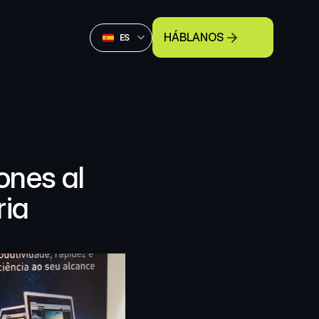
Select Language
HÁBLANOS
Spanish (Spain)
ES
nes al 
ia 