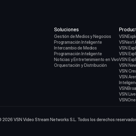
Soluciones
Produc
Gestión de Medios y Negocios
VSNExpl
Programación Inteligente
VSNext A
Intercambio de Medios
VSN Exp
Programación Inteligente
VSN Exp
Noticias y Entretenimiento en Vivo
VSN Expl
Orquestación y Distribución
VSN New
VSN Cre
VSN Are
Inteligenc
VSNBroa
VSN Liv
VSNOne
 2026 VSN Video Stream Networks S.L. Todos los derechos reservado