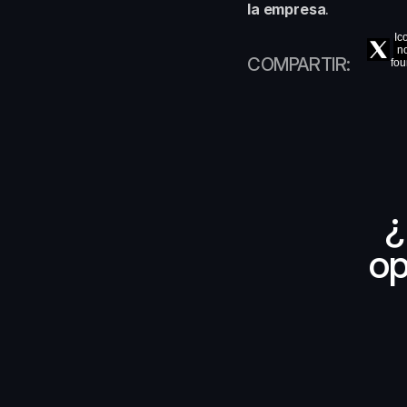
la empresa
.
Ic
n
COMPARTIR:
fo
¿
op