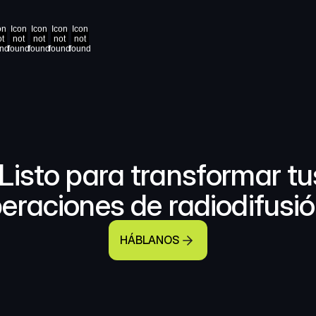
on
Icon
Icon
Icon
Icon
ot
not
not
not
not
und
found
found
found
found
Listo para transformar tus
eraciones de radiodifusi
HÁBLANOS