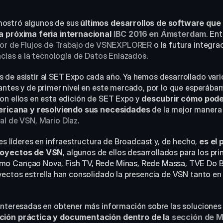
ostró algunos de sus
 últimos desarrollos de software que
a próxima feria internacional 
IBC 2016 en Ámsterdam
ador de Flujos de Trabajo de VSNEXPLORER
 o la futura integra
acias a la tecnología de Datos Enlazados
.
de asistir al SET Expo cada año. Ya hemos desarrollado varios
antes y de primer nivel en este mercado, por lo que esperábam
on ellos en esta edición de SET Expo y 
descubrir cómo pode
mericana y resolviendo sus necesidades
 de la mejor manera
al de VSN, Mario Díaz
.
ses líderes en infraestructura de Broadcast y, de hecho,
 es el
proyectos de VSN
, algunos de ellos desarrollados para los pri
o Cançao Nova, Fish TV, Rede Minas, Rede Massa, TVE Do Ba
ectos estrella han consolidado la presencia de VSN tanto en e
interesadas en obtener más información sobre las soluciones
ión práctica y documentación dentro de la 
sección de 