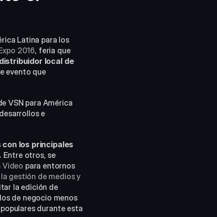
ica Latina para los 
 Expo 2016
, feria que 
 distribuidor local de 
e evento que 
 de VSN para América 
esarrollos e 
con los principales 
.
 Entre otros, se 
 Video
 para entornos 
a gestión de medios y 
itar la edición de 
los de negocio menos 
 populares durante esta 