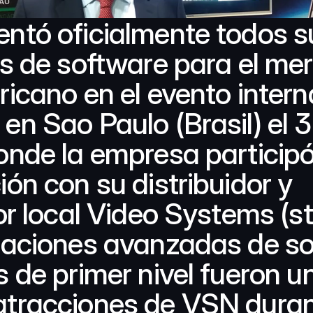
ntó oficialmente todos su
os de software para el me
icano en el evento interna
n Sao Paulo (Brasil) el 3
onde la empresa participó
ón con su distribuidor y 
or local Video Systems (st
raciones avanzadas de so
 de primer nivel fueron un
tracciones de VSN durant