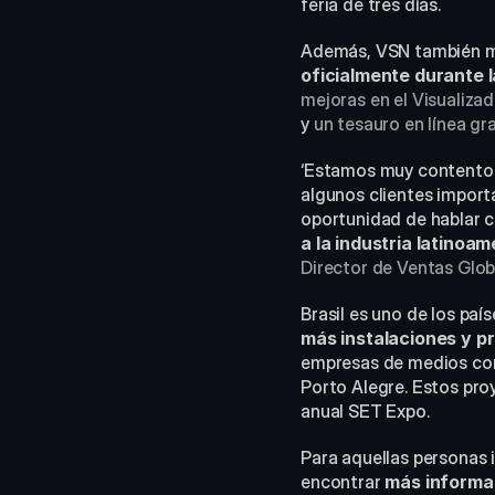
feria de tres días.
Además, VSN también m
oficialmente durante l
mejoras en el Visualiz
y 
un tesauro en línea gr
‘Estamos muy contentos 
algunos clientes import
oportunidad de hablar c
a la industria latinoa
Director de Ventas Glob
Brasil es uno de los paí
más instalaciones y 
empresas de medios com
Porto Alegre. Estos proy
anual SET Expo.
Para aquellas personas 
encontrar 
más informac