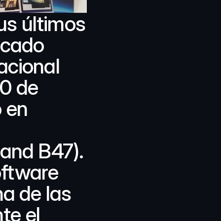
s últimos 
rcado 
cional 
0 de 
 en 
and B47). 
ftware 
a de las 
e el 