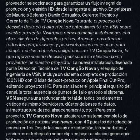
proveedor seleccionado para garantizar un flujo integral de 
producción y emisión HD, desde la ingesta al archivo. En palabras 
de Mauricio Belonio y Danilo Gesualdo, Gerente Técnico y 
Gerente de TI de TV Canção Nova, “
durante el proceso de 
decisión destacó el alto nivel de entendimiento  de VSN sobre 
nuestro proyecto. Visitamos personalmente instalaciones con 
otros clientes de diferentes países. Además, nos ofrecían 
todas las adaptaciones y personalización necesarias para 
cumplir con los requisitos obligatorios de 
TV Canção Nova
, lo 
que reforzó nuestra decisión final sobre su elección como 
proveedor de nuestro proyecto
.”  La nueva instalación, diseñada 
por la Dirección Técnica de 
TV Canção Nova
 y el equipo de 
Ingeniería de 
VSN
, incluye un sistema completo de producción 
100% HD con 12 islas de post-producción Apple Final Cut Pro, 
editando proyectos HD. Para satisfacer el  principal requisito del 
canal, la total ausencia de puntos de fallo en todo el sistema, 
VSN
 asegura una redundancia total de todos los elementos 
críticos del mismo (servidores, clúster de bases de datos, 
infraestructura de red, almacenamiento, etc.). Para este 
proyecto, 
TV Canção Nova
 adquiere un sistema completo de 
producción de noticias 
vsn
 news
 , con 40 puestos de redacción 
concurrentes. Desde las mesas de redacción, los periodistas y 
productorestrabajarán sobre clips en baja resolución generando 
EDLs que se envían a servidores especializados para su 