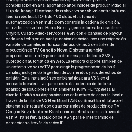
consolidación en alta, aportando altos índices de productividad al 
flujo de trabajo. El sistema de archivo 
vsn
archive
 controlará una 
librería robótica LTO-5de 400 slots. El sistema de 
automatización 
vsn
multicom
 controla la cadena de emisión, 
con video-servidores Harris Nexio y generadores de caracteres 
Chyron. Cuatro video-servidores 
VSN
 con 4 canales de playout 
cada uno trabajan en configuración dinámica, con una asignación 
variable de canales en función del uso de las 3 centrales de 
producción de 
TV Canção Nova
. El sistema también 
proporciona control y proceso de mensajes de texto SMS y 
publicación automática en Web. La emisora dispone también de 
un sistema  
vsn
creaTV 
para dirigir la programación de los 4 
canales, incluyendo la gestión de contenidos y sus derechos de 
emisión. Esta instalación es emblemática para 
VSN
 en el 
mercado brasileño, ya que muestra la potencia de todo su 
abanico de soluciones en un ambiente 100% HD 
tapeless
. El 
cliente tendrá a su disposición una estructura de soporte local a 
través de la filial de 
VSN
 en Brasil (VSN do Brasil). En el futuro, el 
sistema se integrará con otras centrales de producción de TV 
Canção Nova, tanto en Brasil como en el extranjero, a través de 
vsn
IPTransfer
, la solución de 
VSN
 para el intercambio de 
contenidos a través de redes IP.