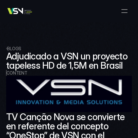
Solutions
Media & Business Management
Products
VSNExplorer + VSNArena
Customers
Orchestration & Distribution
VSN Explorer
Resources
VSNExplorer + VSNOne TV
BLOGS
Company
Media Production Workflow
Adjudicado a VSN un proyecto 
VSN Crea
VSNExplorer + Wedit
Select Language
tapeless HD de 1,5M en Brasil
TALK TO US
English
EN
Media Exchange
VSNExplorer
CONTENT
VSN One TV
News & Live Entertainment
VSN NewsConnect + VSN AI
Smart Scheduling
VSN Arena
VSNExplorer + VSNCrea
VSN News Connect
TV Canção Nova se convierte 
en referente del concepto 
VSN News Connect
“OneStop” de VSN con el 