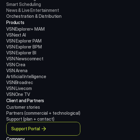
Smart Scheduling
News & Live Entertainment
Orchestration & Distribution
Products
VSNExplorer+ MAM
VSNext AI
VSN Explorer PAM
VSN Explorer BPM
VSN Explorer BI
VSN Newsconnect
VSN Crea
VSN Arena
Artificial Intelligence
VSNBroadrec
VSN Livecom
VSNOne TV
Client and Partners
Customer stories
Partners (commercial + technological)
Support (plan + contact)
Support Portal
Company