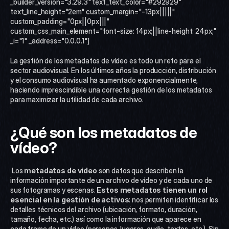
_builder_version="3.29.3" text_text_color="#292929" 
text_line_height="2em" custom_margin="-13px|||||" 
custom_padding="0px||0px|||" 
custom_css_main_element="font-size: 14px;||line-height: 24px;" 
_i="1" _address="0.0.0.1"]
La gestión de los metadatos de vídeo es todo un reto para el 
sector audiovisual. En los últimos años la producción, distribución 
y el consumo audiovisual ha aumentado exponencialmente, 
haciendo imprescindible una correcta gestión de los metadatos 
para maximizar la utilidad de cada archivo. 
¿Qué son los metadatos de 
vídeo?
 Los 
metadatos de vídeo
 son datos que describen la 
información importante de un archivo de vídeo y de cada uno de 
sus fotogramas y escenas. 
Estos metadatos tienen un rol 
esencial en la gestión de activos
: nos permiten identificar los 
detalles técnicos del archivo (ubicación, formato, duración, 
tamaño, fecha, etc.) así como la información que aparece en 
cada frame de un vídeo (personas, lugares, audio, textos, etc.). Sin 