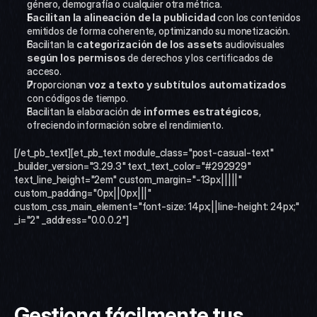
género, demografía o cualquier otra métrica.
Facilitan la alineación de la publicidad
 con los contenidos 
emitidos de forma coherente, optimizando su monetización.
Facilitan la 
categorización de los assets
 audiovisuales 
según los permisos
 de derechos y los certificados de 
acceso.
Proporcionan 
voz a texto y subtítulos automatizados
con códigos de tiempo.
Facilitan la elaboración de 
informes estratégicos
, 
ofreciendo información sobre el rendimiento.
[/et_pb_text][et_pb_text module_class="post-casual-text" 
_builder_version="3.29.3" text_text_color="#292929" 
text_line_height="2em" custom_margin="-13px|||||" 
custom_padding="0px||0px|||" 
custom_css_main_element="font-size: 14px;||line-height: 24px;" 
_i="2" _address="0.0.0.2"]
Gestiona fácilmente tus 