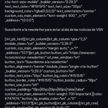
cta-font-size-mobile" _builder_version="3.29.3" 
text_text_color="#F5F5F5" text_font_size="30px" 
background_color="rgba(0,0,0,0)" text_orientation="center" 
custom_css_main_element="font-weight: 900;" _i="0" 
_address="1.0.0.0"]
Suscríbete a la newsletter para estar al día de las noticias de VSN
[/et_pb_text][/et_pb_column][et_pb_column type="2_5" 
module_class="col" _builder_version="3.29.3" 
custom_css_main_element="margin: auto;" _i="1" 
_address="1.0.1"][et_pb_button button_url="https://www.vsn-
tv.com/en/our-newsletter/" url_new_window="on" 
button_text="Suscribirme a la newsletter" 
button_alignment="center" module_class="single-cta-button" 
_builder_version="3.29.3" custom_button="on" 
button_text_size="14px" button_bg_color="#f5f5f5" 
button_border_color="#f5f5f5" button_border_radius="16px" 
button_use_icon="off" 
custom_padding="19px|85px|19px|85px|false|false" 
custom_css_main_element="font-weight: 700 !important;||color: 
#747474;" button_bg_enable_color="on" _i="0" 
_address="1.0.1.0"][/et_pb_button][/et_pb_column][/et_pb_row]
[/et_pb_section][et_pb_section fb_built="1" 