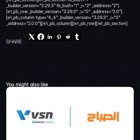
_builder_version="3.29.3" fb_built="1" _i="2" _address="2"]
[et_pb_row _builder_version="3.29.3" _i="0" _address="2.0"]
[et_pb_column type="4_4" _builder_version="3.29.3" _i="0" 
_address="2.0.0"][/et_pb_column][/et_pb_row][/et_pb_section]
SHARE:
You might also like