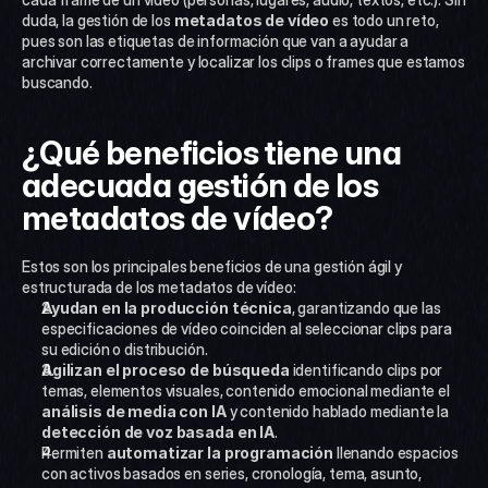
duda, la gestión de los 
metadatos de vídeo
 es todo un reto, 
pues son las etiquetas de información que van a ayudar a 
archivar correctamente y localizar los clips o frames que estamos 
buscando. 
¿Qué beneficios tiene una 
adecuada gestión de los 
metadatos de vídeo?
Estos son los principales beneficios de una gestión ágil y 
estructurada de los metadatos de vídeo:
Ayudan en la producción técnica
, garantizando que las 
especificaciones de vídeo coinciden al seleccionar clips para 
su edición o distribución.
Agilizan el proceso de búsqueda
 identificando clips por 
temas, elementos visuales, contenido emocional mediante el 
análisis de media con IA
 y contenido hablado mediante la 
detección de voz basada en IA
.
Permiten 
automatizar la programación
 llenando espacios 
con activos basados en series, cronología, tema, asunto, 