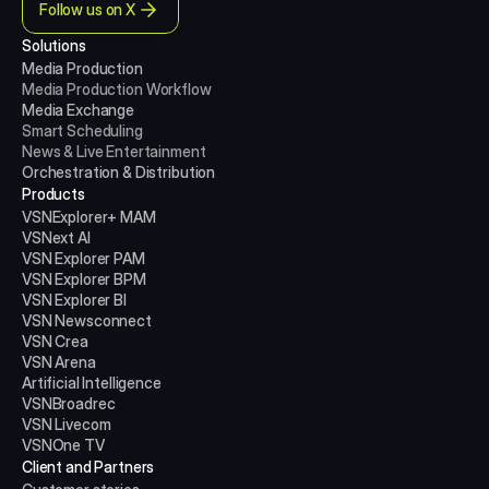
Follow us on X
Solutions
Media Production 
Media Production
Workflow
Media Exchange
Smart Scheduling
News & Live Entertainment
Orchestration & Distribution
Products
VSNExplorer+ MAM
VSNext AI
VSN Explorer PAM
VSN Explorer BPM
VSN Explorer BI
VSN Newsconnect
VSN Crea
VSN Arena
Artificial Intelligence
VSNBroadrec
VSN Livecom
VSNOne TV
Client and Partners