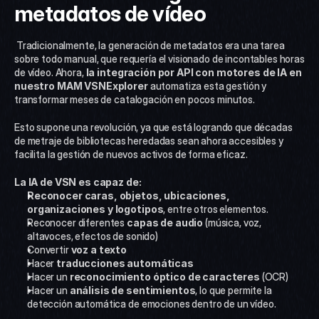
metadatos de vídeo
 Tradicionalmente, la generación de metadatos era una tarea 
sobre todo manual, que requería el visionado de incontables horas 
de vídeo. Ahora, 
la integración por API con motores de IA en 
nuestro MAM VSNExplorer 
automatiza esta gestión y 
transformar meses de catalogación en pocos minutos. 
Esto supone una revolución, ya que está logrando que décadas 
de metraje de bibliotecas heredadas sean ahora accesibles y 
facilita la gestión de nuevos activos de forma eficaz.
La IA de VSN es capaz de:
Reconocer caras, objetos, ubicaciones, 
organizaciones y logotipos
, entre otros elementos.
Reconocer diferentes 
capas de audio
 (música, voz, 
altavoces, efectos de sonido)
Convertir 
voz a texto
Hacer
 traducciones automáticas
Hacer un 
reconocimiento óptico de caracteres
 (OCR)
Hacer un
 análisis de sentimientos
, lo que permite la 
detección automática de emociones dentro de un vídeo.