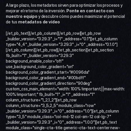
A largo plazo, los metadatos sirven para optimizar los procesos y 
mejorar el retorno de la inversión. 
Ponte en contacto con 
nuestro equipo 
y descubre cómo puedes maximizar el potencial 
de tus
 metadatos de vídeo
[/et_pb_text][/et_pb_column][/et_pb_row][et_pb_row 
_builder_version="3.29.3" _i="1" _address="0.1"][et_pb_column 
type="4_4" _builder_version="3.29.3" _i="0" _address="0.1.0"]
[/et_pb_column][/et_pb_row][/et_pb_section][et_pb_section 
fb_built="1" _builder_version="3.29.3" 
background_enable_color="off" 
use_background_color_gradient="on" 
background_color_gradient_start="#0096da" 
background_color_gradient_end="#00bdff" 
background_color_gradient_direction="90deg" 
custom_css_main_element="width: 100% !important;||max-width: 
100% !important;" fb_built="1" _i="1" _address="1" 
column_structure="1_2,1_2"][et_pb_row 
column_structure="3_5,2_5" module_class="row" 
_builder_version="3.29.3" _i="0" _address="1.0"][et_pb_column 
type="3_5" module_class="col-md-12 col-sm-12 col-lg-7" 
_builder_version="3.29.3" _i="0" _address="1.0.0"][et_pb_text 
module_class="single-cta-title generic-cta-text-center new-