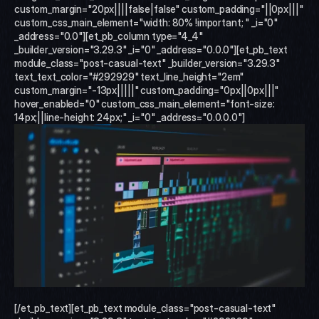
custom_margin="20px||||false|false" custom_padding="||0px|||" 
custom_css_main_element="width: 80% !important; " _i="0" 
_address="0.0"][et_pb_column type="4_4" 
_builder_version="3.29.3" _i="0" _address="0.0.0"][et_pb_text 
module_class="post-casual-text" _builder_version="3.29.3" 
text_text_color="#292929" text_line_height="2em" 
custom_margin="-13px|||||" custom_padding="0px||0px|||" 
hover_enabled="0" custom_css_main_element="font-size: 
14px;||line-height: 24px;" _i="0" _address="0.0.0.0"]
[/et_pb_text][et_pb_text module_class="post-casual-text" 