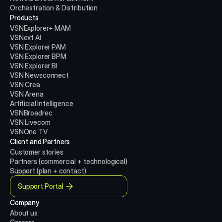
Orchestration & Distribution
Products
VSNExplorer+ MAM
VSNext AI
VSN Explorer PAM
VSN Explorer BPM
VSN Explorer BI
VSN Newsconnect
VSN Crea
VSN Arena
Artificial Intelligence
VSNBroadrec
VSN Livecom
VSNOne TV
Client and Partners
Customer stories
Partners (commercial + technological)
Support (plan + contact)
Support Portal
Company
About us