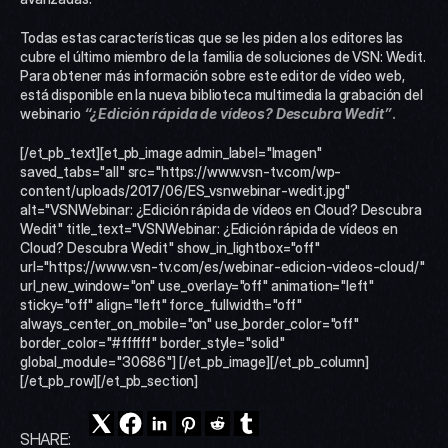
Todas estas características que se les piden a los editores las 
cubre el último miembro de la familia de soluciones de VSN: Wedit. 
Para obtener más información sobre este editor de vídeo web, 
está disponible en la nueva biblioteca multimedia la grabación del 
webinario
“¿Edición rápida de vídeos? Descubra Wedit”
.
[/et_pb_text][et_pb_image admin_label="Imagen" 
saved_tabs="all" src="https://www.vsn-tv.com/wp-
content/uploads/2017/06/ES_vsnwebinar-wedit.jpg" 
alt="VSNWebinar: ¿Edición rápida de vídeos en Cloud? Descubra 
Wedit" title_text="VSNWebinar: ¿Edición rápida de vídeos en 
Cloud? Descubra Wedit" show_in_lightbox="off" 
url="https://www.vsn-tv.com/es/webinar-edicion-videos-cloud/" 
url_new_window="on" use_overlay="off" animation="left" 
sticky="off" align="left" force_fullwidth="off" 
always_center_on_mobile="on" use_border_color="off" 
border_color="#ffffff" border_style="solid" 
global_module="30686"] [/et_pb_image][/et_pb_column]
[/et_pb_row][/et_pb_section]
SHARE: