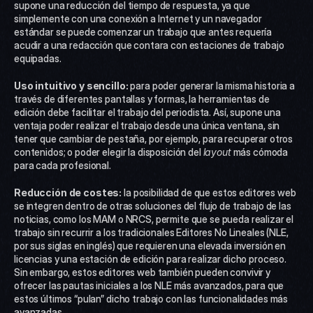
supone una reducción del tiempo de respuesta, ya que 
simplemente con una conexión a Internet y un navegador 
estándar se puede comenzar un trabajo que antes requería 
acudir a una redacción que contara con estaciones de trabajo 
equipadas.
Uso intuitivo y sencillo: 
para poder generar la misma historia a 
través de diferentes pantallas y formas, la herramientas de 
edición debe facilitar el trabajo del periodista. Así, supone una 
ventaja poder realizar el trabajo desde una única ventana, sin 
tener que cambiar de pestaña, por ejemplo, para recuperar otros 
contenidos; o poder elegir la disposición del 
layout
 más cómoda 
para cada profesional.
Reducción de costes:
 la posibilidad de que estos editores web 
se integren dentro de otras soluciones del flujo de trabajo de las 
noticias, como los MAM o NRCS, permite que se pueda realizar el 
trabajo sin recurrir a los tradicionales Editores No Lineales (NLE, 
por sus siglas en inglés) que requieren una elevada inversión en 
licencias y una estación de edición para realizar dicho proceso. 
Sin embargo, estos editores web también pueden convivir y 
ofrecer las pautas iniciales a los NLE más avanzados, para que 
estos últimos “pulan” dicho trabajo con las funcionalidades más 
avanzadas.