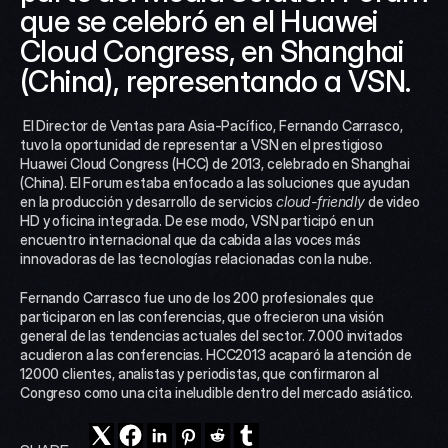
que se celebró en el Huawei 
Cloud Congress, en Shanghai 
(China), representando a VSN.
 El Director de Ventas para Asia-Pacífico, Fernando Carrasco, 
tuvo la oportunidad de representar a VSN en el prestigioso 
Huawei Cloud Congress (HCC) de 2013, celebrado en Shanghai 
(China). El Forum estaba enfocado a las soluciones que ayudan 
en la producción y desarrollo de servicios 
cloud-friendly
 de video 
HD y oficina integrada. De ese modo, VSN participó en un 
encuentro internacional que da cabida a las voces más 
innovadoras de las tecnologías relacionadas con la nube. 
Fernando Carrasco fue uno de los 200 profesionales que 
participaron en las conferencias, que ofrecieron una visión 
general de las tendencias actuales del sector. 7.000 invitados 
acudieron a las conferencias. HCC2013 acaparó la atención de 
12000 clientes, analistas y periodistas, que confirmaron al 
Congreso como una cita ineludible dentro del mercado asiático.