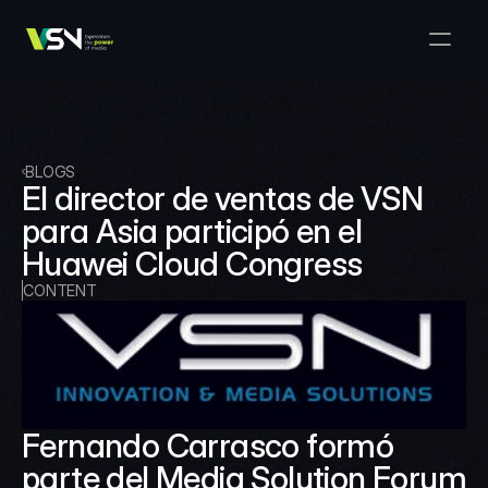
Solutions
Media & Business Management
Products
VSNExplorer + VSNArena
Customers
Orchestration & Distribution
VSN Explorer
Resources
VSNExplorer + VSNOne TV
BLOGS
Company
Media Production Workflow
El director de ventas de VSN 
VSN Crea
VSNExplorer + Wedit
Select Language
para Asia participó en el 
TALK TO US
English
EN
Media Exchange
Huawei Cloud Congress
VSNExplorer
VSN One TV
News & Live Entertainment
CONTENT
VSN NewsConnect + VSN AI
Smart Scheduling
VSN Arena
VSNExplorer + VSNCrea
VSN News Connect
Fernando Carrasco formó 
VSN News Connect
parte del Media Solution Forum 