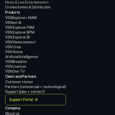
News & Live Entertainment
Orchestration & Distribution
Products
VSNExplorer+ MAM
VSNext AI
VSN Explorer PAM
VSN Explorer BPM
VSN Explorer BI
VSN Newsconnect
VSN Crea
VSN Arena
Artificial Intelligence
VSNBroadrec
VSN Livecom
VSNOne TV
Client and Partners
Customer stories
Partners (commercial + technological)
Support (plan + contact)
Support Portal
Company
About us