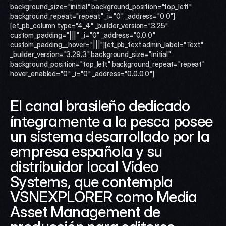
background_size="initial" background_position="top_left" 
background_repeat="repeat" _i="0" _address="0.0"]
[et_pb_column type="4_4" _builder_version="3.25" 
custom_padding="|||" _i="0" _address="0.0.0" 
custom_padding__hover="|||"][et_pb_text admin_label="Text" 
_builder_version="3.29.3" background_size="initial" 
background_position="top_left" background_repeat="repeat" 
hover_enabled="0" _i="0" _address="0.0.0.0"]
El canal brasileño dedicado 
íntegramente a la pesca posee 
un sistema desarrollado por la 
empresa española y su 
distribuidor local Video 
Systems, que contempla 
VSNEXPLORER como Media 
Asset Management de 