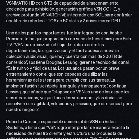
VSNMATIC HD con 8TB de capacidad de almacenamiento 
dedicado para exhibición, generación gráfica VSN CG HD, y 
archivo profundo VSNARCHIVE integrado con SGL para controlar 
una librería robótica LTO6 de 50 slots y 2 drives marca DELL.
Uno de los puntos importantes fue la integración con Adobe 
Premiere, lo ha que proporcionó una serie de beneficios para Fish 
TV. “VSN ha optimizado el flujo de trabajo entre los 
departamentos, la organización y el fácil acceso a nuestra 
colección audiovisual, que hoy cuenta con más de 200TB de 
contenido”, sostiene Douglas Lessing, gerente técnico del canal. 
“Es intuitivo y fácil de usar. Los usuarios pasan por un breve 
entrenamiento con el que son capaces de utilizar las 
herramientas del sistema para cumplir con sus tareas. La 
implementación fue rápida, tranquila y transparente”, continúa 
Lessing, que añade que “el apoyo de VSN es uno de los aspectos 
más destacados, ya que todas las situaciones y las dudas se 
resuelven con agilidad, velocidad y precisión, que es esencial para 
nuestro negocio”.
Roberto Calmon, responsable comercial de VSN en Video 
Systems, afirma que “VSN logró interpretar de manera exacta la 
necesidad de nuestro cliente y estructuró una propuesta de 