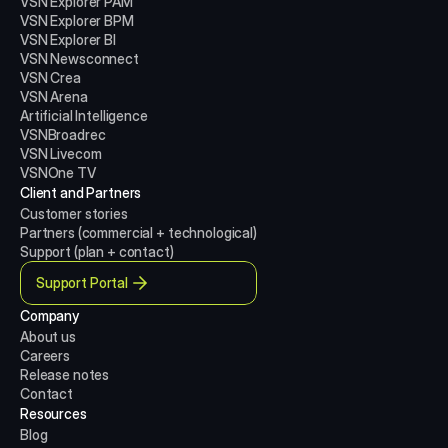
VSN Explorer PAM
VSN Explorer BPM
VSN Explorer BI
VSN Newsconnect
VSN Crea
VSN Arena
Artificial Intelligence
VSNBroadrec
VSN Livecom
VSNOne TV
Client and Partners
Customer stories
Partners (commercial + technological)
Support (plan + contact)
Support Portal
Company
About us
Careers
Release notes
Contact
Resources
Blog