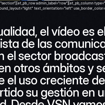
"section"][et_pb_row admin_label="row"][et_pb_column type="
und_layout="light" text_orientation="left" use_border_color="
alidad, el vídeo es el
sta de las comunica
n el sector broadcast,
n otros ámbitos y se
e el uso creciente del
tido su gestión en u
d. Desde VSN vamos