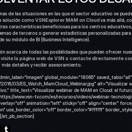
as de las situaciones en las que el sector educativo se puede
a solución como 
VSNExplorer MAM on Cloud
va más allá, c
ras características beneficiosas para los centros educativos, 
emas de terceros o generar estadísticas personalizadas para el
de su módulo de BI (Business Intelligence).
n acerca de todas las posibilidades que pueden ofrecer nues
 
visite la página web de VSN
 o 
contacte directamente con
 más detalles y recibir asesoramiento.
admin_label="Imagen" global_module="18085" saved_tabs="all"
2016/03/ES_Watch_MamCloud_Webinar.jpg" alt="Visualizar we
ivo." title_text="Visualizar webinar de MAM en Cloud: el futuro 
"https://www.vsn-tv.com/es/recursos/videos/webinar-tecnolog
rlay="off" animation="left" sticky="off" align="center" force_
" use_border_color="off" border_color="#ffffff" border_style
[/et_pb_section]