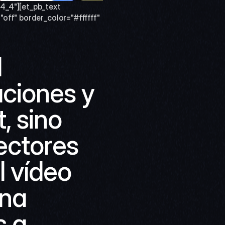
4_4"][et_pb_text 
off" border_color="#ffffff" 
 
ciones y 
 sino 
ctores 
 vídeo 
na 
 a 