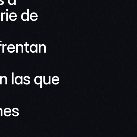
ie de 
rentan 
 las que 
es 