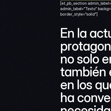
[et_pb_section admin_label=
admin_label="Texto" backgro
border_style="solid"]
En la actu
protagoni
no solo e
también e
en los qu
ha conver
necesida