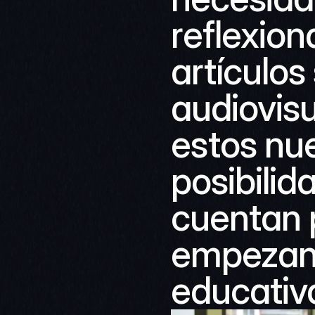
reflexion
artículos
audiovisu
estos nue
posibilid
cuentan p
empezando
educativ