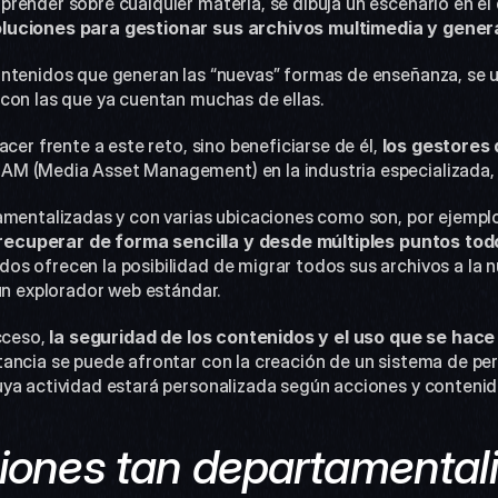
render sobre cualquier materia, se dibuja un escenario en el 
luciones para gestionar sus archivos multimedia y generar
ntenidos que generan las “nuevas” formas de enseñanza, se u
con las que ya cuentan muchas de ellas.
cer frente a este reto, sino beneficiarse de él, 
los gestores 
M (Media Asset Management) en la industria especializada,
amentalizadas y con varias ubicaciones como son, por ejemplo, 
recuperar de forma sencilla y desde múltiples puntos tod
s ofrecen la posibilidad de migrar todos sus archivos a la nu
 un explorador web estándar.
cceso,
 la seguridad de los contenidos y el uso que se hace 
stancia se puede afrontar con la creación de un sistema de pe
ya actividad estará personalizada según acciones y contenid
ciones tan departamentali