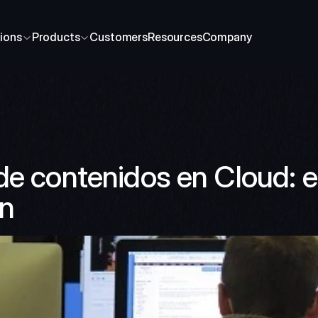
ions
Products
Customers
Resources
Company
de contenidos en Cloud: el
ón