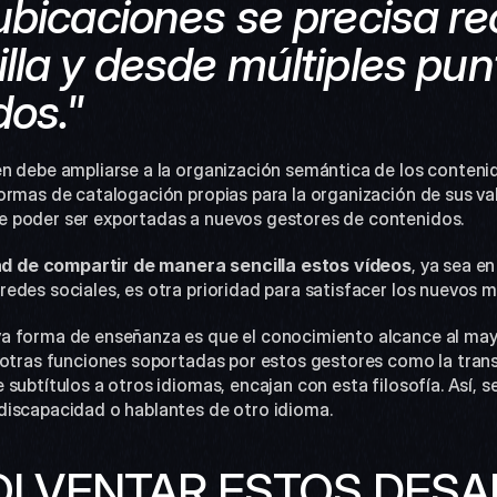
ubicaciones se precisa re
lla y desde múltiples pun
dos."
n debe ampliarse a la organización semántica de los contenid
ormas de catalogación propias para la organización de sus va
 poder ser exportadas a nuevos gestores de contenidos.
dad de compartir de manera sencilla estos vídeos
, ya sea e
edes sociales, es otra prioridad para satisfacer los nuevos 
a forma de enseñanza es que el conocimiento alcance al may
 otras funciones soportadas por estos gestores como la transc
subtítulos a otros idiomas, encajan con esta filosofía. Así, se 
discapacidad o hablantes de otro idioma.
LVENTAR ESTOS DESA