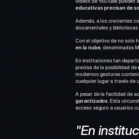
vídeos de YouTube pueden ap
educativas precisan de so
Además, a los crecientes co
documentales y bibliotecas 
Con el objetivo de no solo ha
en la nube
, denominados MA
En instituciones tan depart
precisa de la posibilidad de 
modernos gestores contenido
cualquier lugar a través de
A pesar de la facilidad de a
garantizados
. Esta circun
acceso seguro a usuarios cu
"En institu