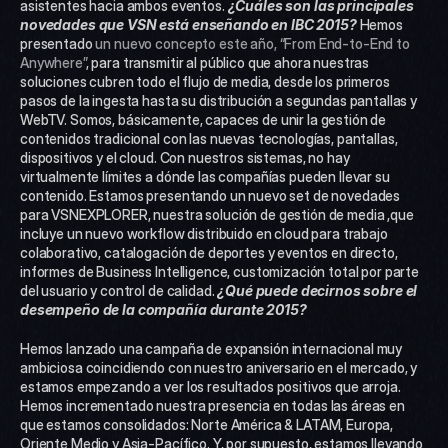
asistentes hacia ambos eventos. 
¿Cuáles son las principales 
novedades que VSN está enseñando en IBC 2015?
 Hemos 
presentado 
un nuevo concepto este año, “From End-to-End to 
Anywhere”
, para transmitir al público que ahora nuestras 
soluciones cubren todo el flujo de media, desde los primeros 
pasos de la ingesta hasta su distribución a segundas pantallas y 
WebTV. Somos, básicamente, capaces de unir la gestión de 
contenidos tradicional con las nuevas tecnologías, pantallas, 
dispositivos y el cloud. Con nuestros sistemas, no hay 
virtualmente límites a dónde las compañías pueden llevar su 
contenido. Estamos presentando un nuevo set de novedades 
para VSNEXPLORER, nuestra solución de gestión de media ,que 
incluye un nuevo workflow distribuido en cloud para trabajo 
colaborativo, catalogación de deportes y eventos en directo, 
informes de Business Intelligence, customización total por parte 
del usuario y control de calidad. 
¿Qué puede decirnos sobre el 
desempeño de la compañía durante 2015?
Hemos lanzado una campaña de expansión internacional muy 
ambiciosa coincidiendo con nuestro aniversario en el mercado, y 
estamos empezando a ver los resultados positivos que arroja. 
Hemos incrementado nuestra presencia en todas las áreas en 
que estamos consolidados: Norte América & LATAM, Europa, 
Oriente Medio y Asia-Pacífico. Y, por supuesto, estamos llevando 