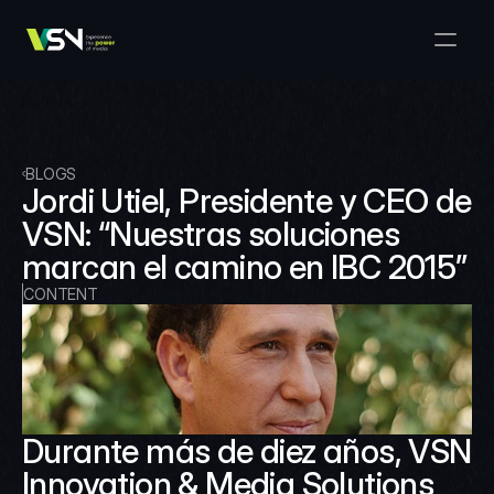
Solutions
Media & Business Management
Products
VSNExplorer + VSNArena
Customers
Orchestration & Distribution
VSN Explorer
Resources
VSNExplorer + VSNOne TV
BLOGS
Company
Media Production Workflow
Jordi Utiel, Presidente y CEO de 
VSN Crea
VSNExplorer + Wedit
Select Language
VSN: “Nuestras soluciones 
TALK TO US
English
EN
Media Exchange
marcan el camino en IBC 2015”
VSNExplorer
VSN One TV
News & Live Entertainment
CONTENT
VSN NewsConnect + VSN AI
Smart Scheduling
VSN Arena
VSNExplorer + VSNCrea
VSN News Connect
Durante más de diez años, VSN 
VSN News Connect
Innovation & Media Solutions 