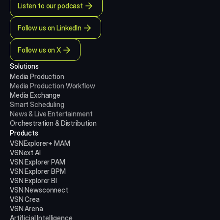
Listen to our podcast
Follow us on LinkedIn
Follow us on X
Solutions
Media Production 
Media Production
Workflow
Media Exchange
Smart Scheduling
News & Live Entertainment
Orchestration & Distribution
Products
VSNExplorer+ MAM
VSNext AI
VSN Explorer PAM
VSN Explorer BPM
VSN Explorer BI
VSN Newsconnect
VSN Crea
VSN Arena
Artificial Intelligence