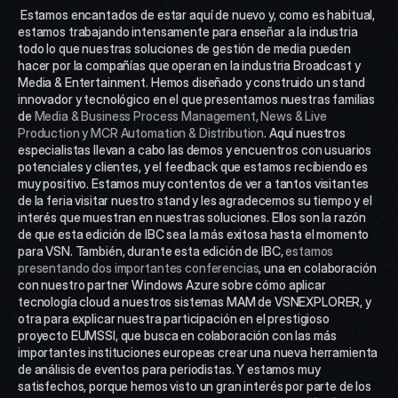
 Estamos encantados de estar aquí de nuevo y, como es habitual, 
estamos trabajando intensamente para enseñar a la industria 
todo lo que nuestras soluciones de gestión de media pueden 
hacer por la compañías que operan en la industria Broadcast y 
Media & Entertainment. Hemos diseñado y construido un stand 
innovador y tecnológico en el que presentamos nuestras familias 
de 
Media & Business Process Management, News & Live 
Production y MCR Automation & Distribution
. Aquí nuestros 
especialistas llevan a cabo las demos y encuentros con usuarios 
potenciales y clientes, y el feedback que estamos recibiendo es 
muy positivo. Estamos muy contentos de ver a tantos visitantes 
de la feria visitar nuestro stand y les agradecemos su tiempo y el 
interés que muestran en nuestras soluciones. Ellos son la razón 
de que esta edición de IBC sea la más exitosa hasta el momento 
para VSN. También, durante esta edición de IBC, 
estamos 
presentando dos importantes conferencias
, una en colaboración 
con nuestro partner Windows Azure sobre cómo aplicar 
tecnología cloud a nuestros sistemas MAM de VSNEXPLORER, y 
otra para explicar nuestra participación en el prestigioso 
proyecto EUMSSI, que busca en colaboración con las más 
importantes instituciones europeas crear una nueva herramienta 
de análisis de eventos para periodistas. Y estamos muy 
satisfechos, porque hemos visto un gran interés por parte de los 