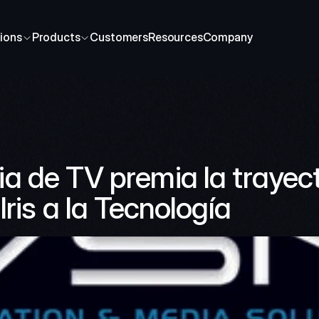
ions
Products
Customers
Resources
Company
 de TV premia la trayecto
ris a la Tecnología