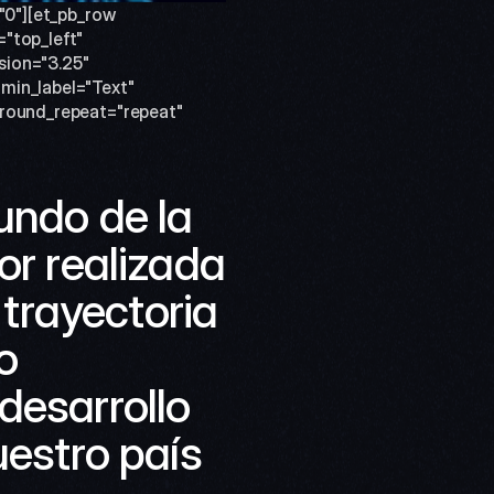
"0"][et_pb_row 
"top_left" 
ion="3.25" 
min_label="Text" 
ground_repeat="repeat" 
undo de la 
r realizada 
rayectoria 
 
esarrollo 
estro país 