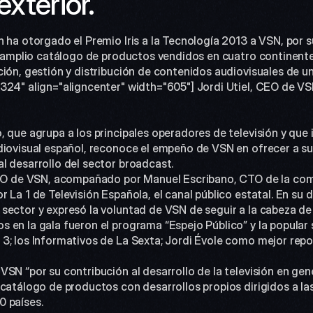
xterior.
 ha otorgado el Premio Iris a la Tecnología 2013 a VSN, por su 
u amplio catálogo de productos vendidos en cuatro continentes
ción, gestión y distribución de contenidos audiovisuales de u
diovisual español, reconoce el empeño de VSN en ofrecer a sus
l desarrollo del sector broadcast.
 La 1 de Televisión Española, el canal público estatal. En su di
sector y expresó la voluntad de VSN de seguir a la cabeza de 
3; los Informativos de La Sexta; Jordi Évole como mejor repo
catálogo de productos con desarrollos propios dirigidos a las
0 países.