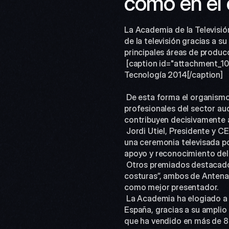
como en el e
La Academia de la Televisión
de la televisión gracias a s
principales áreas de produc
 [caption id="attachment_10324" align="aligncenter" width="605"] Jordi Utiel, CEO de VSN, recoge el premio Iris a la 
Tecnología 2014[/caption]
 De esta forma el organismo, que agrupa a los principales operadores de televisión y que integra a la gran mayoría de 
profesionales del sector au
contribuyen decisivamente a
 Jordi Utiel, Presidente y CEO de VSN, acompañado por Manuel Escribano, CTO de la compañía, recogió el premio en 
una ceremonia televisada por
apoyo y reconocimiento del 
 Otros premiados destacados en la gala fueron el programa “Espejo Público” y la popular serie “El tiempo entre 
costuras”, ambos de Antena 
como mejor presentador.
 La Academia ha elogiado a VSN “por su contribución al desarrollo de la televisión en general y, en particular, en 
España, gracias a su amplio 
que ha vendido en más de 8