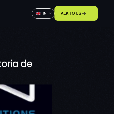
Select Language
TALK TO US
English
EN
ria de 