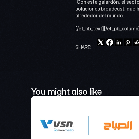
 Con este galardón, el sector audiovisual español premia una trayectoria empresarial de más de dos décadas de 
soluciones broadcast, que h
alrededor del mundo.
[/et_pb_text][/et_pb_column
SHARE:
You might also like