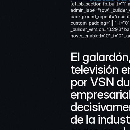
[et_pb_section fb_built="1" 
admin_label="row" _builder_
background_repeat="repeat" 
custom_padding="|||" _i="0"
_builder_version="3.29.3" b
hover_enabled="0" _i="0" _a
El galardón
televisión 
por VSN dur
empresarial
decisivamen
de la indust