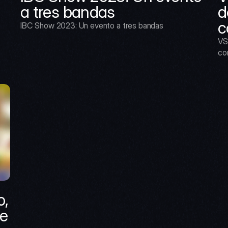
a tres bandas
d
c
IBC Show 2023: Un evento a tres bandas
VS
co
, 
e 