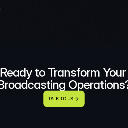
 
Ready to Transform Your 
Broadcasting Operations
TALK TO US