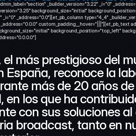
admin_label="section" _builder_version="3.22" _i="0" _address=
version="3.25" background_size="initial" background_position=
_i="0" _address="0.0"][et_pb_column type="4_4" _builder_vers
 _address="0.0.0" custom_padding__hover="|||"][et_pb_text ad
ackground_size="initial" background_position="top_left" back
ddress="0.0.0.0"]
, el más prestigioso del m
en España, reconoce la labo
ante más de 20 años de t
, en los que ha contribuido
te con sus soluciones al d
ria broadcast, tanto en nu