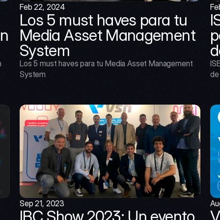
Feb 22, 2024
Fe
Los 5 must haves para tu 
I
n 
Media Asset Management 
p
System
d
 
Los 5 must haves para tu Media Asset Management 
ISE
System
de
Sep 21, 2023
Au
IBC Show 2023: Un evento 
V