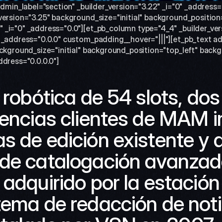
admin_label="section" _builder_version="3.22" _i="0" _address=
version="3.25" background_size="initial" background_position=
_i="0" _address="0.0"][et_pb_column type="4_4" _builder_vers
 _address="0.0.0" custom_padding__hover="|||"][et_pb_text ad
ackground_size="initial" background_position="top_left" back
ddress="0.0.0.0"]
 robótica de 54 slots, dos 
cencias clientes de MAM i
s de edición existente y d
de catalogación avanzada
 adquirido por la estación
tema de redacción de notic