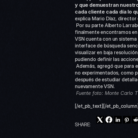
y que demuestran nuestro 
cada cliente cada día lo 
explica Mario Díaz, directo
 Por su parte Alberto Larraburu, comentó que “durante varios meses evaluamos diferentes opciones de archivo y 
finalmente encontramos en 
VSN cuenta con un sistema 
interface de búsqueda senci
visualizar en baja resolució
pudiendo definir las accion
 Además, agregó que para ellos la flexibilidad de catalogación, velocidad de trabajo y facilidad de uso para usuarios 
no experimentados, como per
después de estudiar detalla
nuevamente VSN.
Fuente foto: Monte Carlo T
[/et_pb_text][/et_pb_column
SHARE: