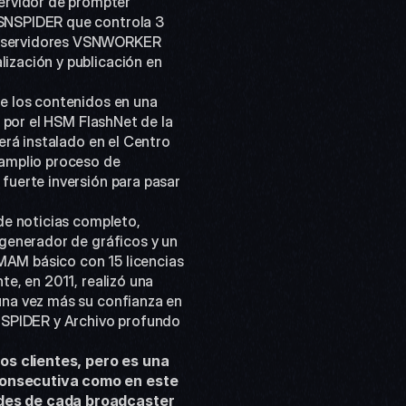
rvidor de prompter 
SNSPIDER que controla 3 
s servidores VSNWORKER 
zación y publicación en 
 por el HSM FlashNet de la 
rá instalado en el Centro 
amplio proceso de 
uerte inversión para pasar 
generador de gráficos y un 
AM básico con 15 licencias 
e, en 2011, realizó una 
na vez más su confianza en 
PIDER y Archivo profundo 
s clientes, pero es una 
consecutiva como en este 
des de cada broadcaster 