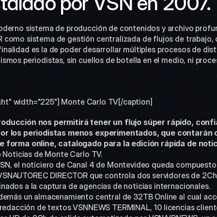
stalado por VSN en 2007.
oderno sistema de producción de contenidos y archivo profun
como sistema de gestión centralizada de flujos de trabajo, o
a finalidad es la de poder desarrollar múltiples procesos de dis
smos periodistas, sin cuellos de botella en el medio, ni proc
ight" width="225"] Monte Carlo TV[/caption]
ducción nos permitirá tener un flujo súper rápido, confia
por los periodistas menos experimentados, que contarán 
 forma online, catalogado para la edición rápida de notic
e Noticias de Monte Carlo TV.
VSNAUTOREC DIRECTOR que controla dos servidores de 2Ch c
ados a la captura de agencias de noticias internacionales.
e redacción de textos VSNNEWS TERMINAL, 10 licencias client