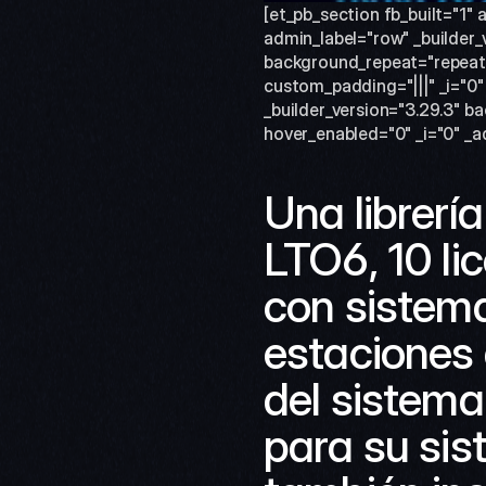
[et_pb_section fb_built="1" 
admin_label="row" _builder_
background_repeat="repeat" 
custom_padding="|||" _i="0"
_builder_version="3.29.3" b
hover_enabled="0" _i="0" _a
Una librería
LTO6, 10 li
con sistema
estaciones 
del sistema
para su sis