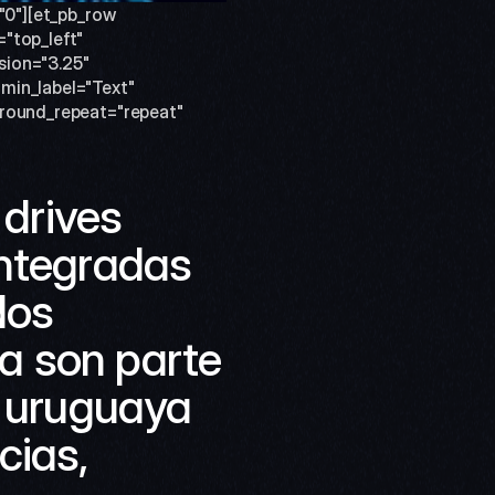
"0"][et_pb_row 
"top_left" 
ion="3.25" 
min_label="Text" 
ground_repeat="repeat" 
drives 
ntegradas 
os 
 son parte 
 uruguaya 
ias, 