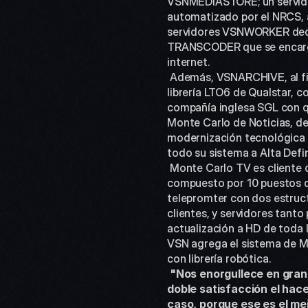
VSNMEDIASTORE; un servido
automatizado por el NRCS, 
servidores VSNWORKER dedi
TRANSCODER que se encargan 
internet.
 Además, VSNARCHIVE, al final de la cadena, se encarga del almacenamiento definitivo de los contenidos en una 
librería LTO6 de Qualstar, c
compañía inglesa SGL con qui
Monte Carlo de Noticias, de
modernización tecnológica q
todo su sistema a Alta Defin
 Monte Carlo TV es cliente de VSN desde el año 2007, año en el que adquirió un sistema de noticias completo, 
compuesto por 10 puestos de
telepromter con dos estruc
clientes, y servidores tant
actualización a HD de toda 
VSN agrega el sistema de 
con librería robótica.
"Nos enorgullece en gran 
doble satisfacción el hac
caso, porque ese es el me