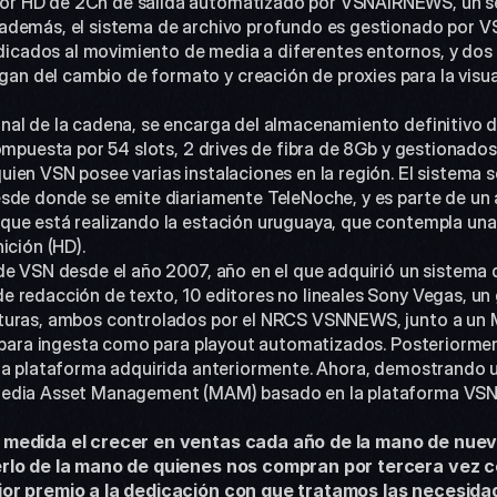
r HD de 2Ch de salida automatizado por VSNAIRNEWS, un se
además, el sistema de archivo profundo es gestionado por V
cados al movimiento de media a diferentes entornos, y do
del cambio de formato y creación de proxies para la visuali
ompuesta por 54 slots, 2 drives de fibra de 8Gb y gestionados
en VSN posee varias instalaciones en la región. El sistema se
sde donde se emite diariamente TeleNoche, y es parte de un 
ue está realizando la estación uruguaya, que contempla una f
ición (HD).
 redacción de texto, 10 editores no lineales Sony Vegas, un 
turas, ambos controlados por el NRCS VSNNEWS, junto a un M
o para ingesta como para playout automatizados. Posteriorment
la plataforma adquirida anteriormente. Ahora, demostrando u
Media Asset Management (MAM) basado en la plataforma VSNS
medida el crecer en ventas cada año de la mano de nuevo
erlo de la mano de quienes nos compran por tercera vez 
jor premio a la dedicación con que tratamos las necesida