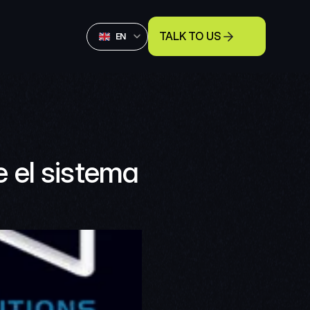
Select Language
TALK TO US
English
EN
el sistema 