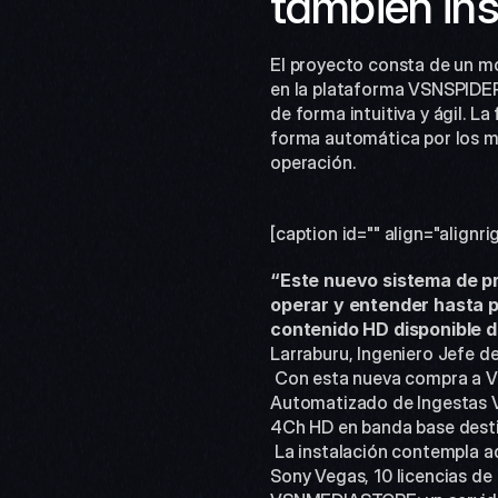
también in
El proyecto consta de un m
en la plataforma VSNSPIDER 
de forma intuitiva y ágil. L
forma automática por los mi
operación.
[caption id="" align="alignr
“Este nuevo sistema de pro
operar y entender hasta 
contenido HD disponible de
Larraburu, Ingeniero Jefe d
 Con esta nueva compra a VSN, el noticiero de Canal 4 de Montevideo queda compuesto de un sistema 
Automatizado de Ingestas 
4Ch HD en banda base destin
 La instalación contempla además un almacenamiento central de 32TB Online al cual acceden 10 editores no lineales 
Sony Vegas, 10 licencias d