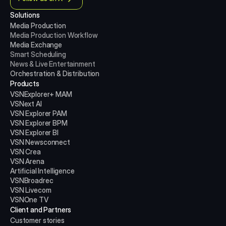
Solutions
Media Production 
Media Production
Workflow
Media Exchange
Smart Scheduling
News & Live Entertainment
Orchestration & Distribution
Products
VSNExplorer+ MAM
VSNext AI
VSN Explorer PAM
VSN Explorer BPM
VSN Explorer BI
VSN Newsconnect
VSN Crea
VSN Arena
Artificial Intelligence
VSNBroadrec
VSN Livecom
VSNOne TV
Client and Partners
Customer stories