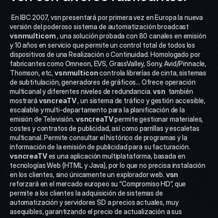
 En IBC 2007, vsn presentará por primera vez en Europa la nueva 
versión del poderoso sistema de automatización broadcast 
vsn
multicom
 , una solución probada con 80 canales en emisión 
y 10 años en servicio que permite un control total de todos los 
dispositivos de una Realización o Continuidad. Homologado por 
fabricantes como Omneon, EVS, GrassValley, Sony, Avid/Pinnacle, 
Thomson, etc, 
vsnmulticon
 controla librerías de cinta, sistemas 
de subtitulación, generadores de gráficos... Ofrece operación 
multicanal y diferentes niveles de redundancia. 
vsn 
 también 
mostrará 
vs
ncreaTV
 , un sistema de tráfico y gestión accesible, 
escalable y multi-departamento para la planificación de la 
emisión de Televisión. 
vsn
creaTV
 permite gestionar materiales, 
costes y contratos de publicidad, así como parrillas y escaletas 
multicanal. Permite consultar el histórico de programas y la 
información de la emisión de publicidad para su facturación. 
vsn
creaTV
 es una aplicación multiplataforma, basada en 
tecnologías Web (HTML y Java), por lo que no precisa instalación 
en los clientes, sino únicamente un explorador web. 
vsn 
reforzará en el mercado europeo su “Compromiso HD”, que 
permite a los clientes la adquisición de sistemas de 
automatización y servidores SD a precios actuales, muy 
asequibles, garantizando el precio de actualización a sus 