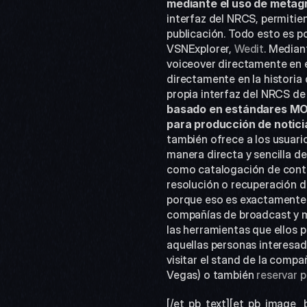
mediante el uso de metag
interfaz del NRCS, permitien
publicación. Todo esto es po
VSNExplorer, 
Wedit
. Median
voiceover directamente en el 
directamente en la historia 
propia interfaz del NRCS de 
basado en estándares MOS 
para producción de notici
también ofrece a los usuari
manera directa y sencilla de
como catalogación de conten
resolución o recuperación d
porque eso es exactamente l
compañías de broadcast y me
las herramientas que ellos p
aquellas personas interesa
visitar el stand de la compa
Vegas) o también 
reservar 
[/et_pb_text][et_pb_image _