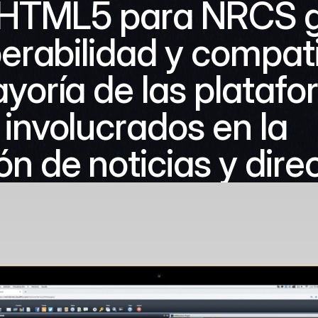
n HTML5 para NRCS g
perabilidad y compati
yoría de las platafo
involucrados en la 
n de noticias y direc