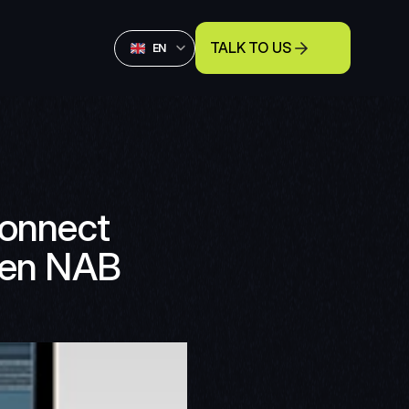
Select Language
TALK TO US
English
EN
nnect 
 en NAB 