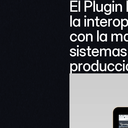
El Plugi
la intero
con la ma
sistemas 
producció