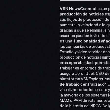
VSN NewsConnect
 es un 
p
producción de noticias e
sus flujos de producción de 
aumenta la velocidad a la qu
gracias a que se elimina la 
usuarios pueden ir viendo en
es una funcionalidad añad
las compañías de broadcast 
Estudio y videoservidor dent
producción de noticias inint
interoperabilidad, permitie
trabajar en entornos de trab
asegura Jordi Utiel, CEO de
plataforma VSNExplorer 
co
de trabajo centralizado
.” 
E
visualizar todos los assets
la mayoría de los sistemas 
MAM o PAM directamente a cu
de la historia del NRCS. De i