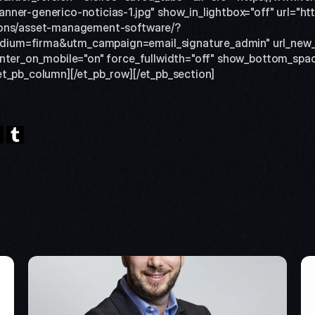
ner-generico-noticias-1.jpg" show_in_lightbox="off" url="ht
ions/asset-management-software/?
ium=firma&utm_campaign=email_signature_admin" url_new_
enter_on_mobile="on" force_fullwidth="off" show_bottom_spac
et_pb_column][/et_pb_row][/et_pb_section]