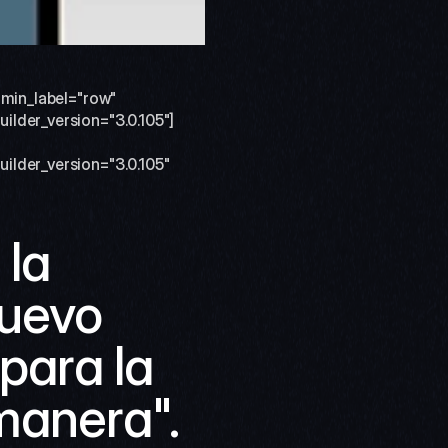
dmin_label="row" 
ilder_version="3.0.105"]
lder_version="3.0.105" 
la 
uevo 
ara la 
manera". 