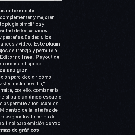
us entornos de 
s complementar y mejorar 
 plugin simplifica y 
vidad de los usuarios 
pestañas. Es decir, los 
ficos y vídeo.  
Este plugin 
jos de trabajo y permite a 
itor no lineal, Playout de 
a crear un flujo de 
ce una gran 
ección para decidir cómo 
st y media hoy día,” 
mite, por ello, combinar la 
 sí bajo un único espacio 
cias permite a los usuarios 
AM
 dentro de la interfaz de 
 asignar los ficheros del 
 final para emisión dentro 
mas de gráficos 