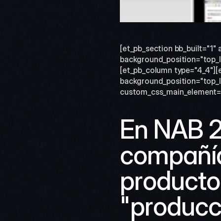
[et_pb_section bb_built="1" 
background_position="top_le
[et_pb_column type="4_4"][e
background_position="top_le
custom_css_main_element="te
En NAB 20
compañía
producto
"producci