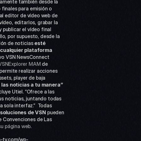
ctamente también desde la 
finales para emisión o 
al editor de vídeo web de 
ídeo, editarlos, grabar la 
publicar el vídeo final 
lo, por supuesto, desde la 
ión de noticias 
esté 
cualquier plataforma 
uevo VSN NewsConnect 
VSNExplorer MAM
 de 
permite realizar acciones 
ets, player de baja 
 las noticias a tu manera”
e Utiel. “Ofrece a las 
 noticias, juntando todas 
 sola interfaz.”  Todas 
 soluciones de VSN
 pueden 
 de Convenciones de Las 
 su página web
. 
sn-tv.com/wp-