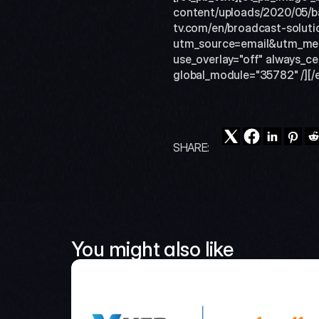
content/uploads/2020/05/ban
tv.com/en/broadcast-solut
utm_source=email&utm_med
use_overlay="off" always_c
global_module="35782" /][/
SHARE:
You might also like