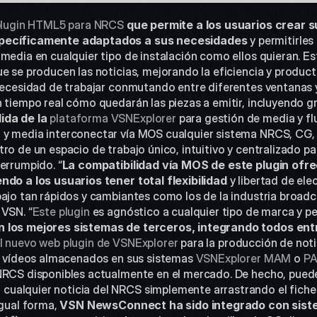
lugin HTML5 para NRCS
que permite a los usuarios crear s
specíficamente adaptados a sus necesidades
 y permitirle
media en cualquier tipo de instalación como ellos quieran. Este
e se producen las noticias, mejorando la eficiencia y producti
necesidad de trabajar conmutando entre diferentes ventanas y 
 tiempo real cómo quedarán las piezas a emitir, incluyendo grá
ida de la
plataforma VSNExplorer
 para gestión de media y flu
y media interconectar vía MOS cualquier sistema NRCS, CG, Ed
ro de un espacio de trabajo único, intuitivo y centralizado par
errumpido. “
La compatibilidad vía MOS de este plugin ofre
ndo a los usuarios tener total flexibilidad
 y libertad de el
ajo tan rápidos y cambiantes como los de la industria broadca
 VSN. “
Este plugin
 es agnóstico a cualquier tipo de marca y per
n los mejores sistemas de terceros, integrando todos entre
l nuevo web plugin de VSNExplorer
 para la producción de noti
 y vídeos almacenados en sus sistemas 
VSNExplorer MAM
 o
 P
NRCS disponibles actualmente en el mercado. De hecho, pueden
alquier noticia del NRCS simplemente arrastrando el fichero
gual forma, 
VSN NewsConnect ha sido integrado con siste