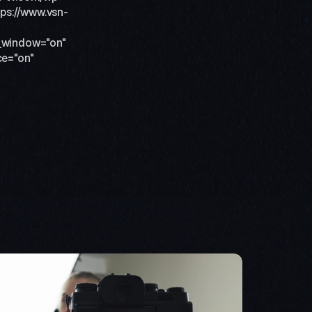
tps://www.vsn-
window="on" 
e="on" 