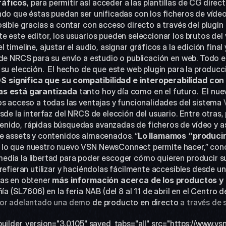
ráficos
, para permitir así acceder a las plantillas de CG dire
do que éstas puedan ser unificadas con los ficheros de vídeo 
sible gracias a contar con acceso directo a través del plugin 
te este editor, los usuarios pueden seleccionar los brutos del v
timeline, ajustar el audio, asignar gráficos a la edición final y 
de NRCS para su envío a estudio o publicación en web. Todo el
su elección.  El hecho de que este web plugin para la producc
significa que su compatibilidad e interoperabilidad con 
as está garantizada
 tanto hoy día como en el futuro.  El n
os acceso a todas las ventajas y funcionalidades del sistema
 
sde la interfaz del NRCS de elección del usuario. Entre otras, 
ido, rápidas búsquedas avanzadas de ficheros de vídeo y ass
e assets y contenidos almacenados. “
Lo llamamos “producir
o que nuestro nuevo VSN NewsConnect permite hacer,” concluy
dia la libertad para poder escoger cómo quieren producir sus
refieran utilizar y haciéndolas fácilmente accesibles desde una
das en obtener
 más información acerca de los productos y
ñía (SL7606) en la feria NAB (del 8 al 11 de abril en el Centro
por adelantado una demo
 de producto en directo
 a través de
builder_version="3.0.105" saved_tabs="all" src="https://www.v