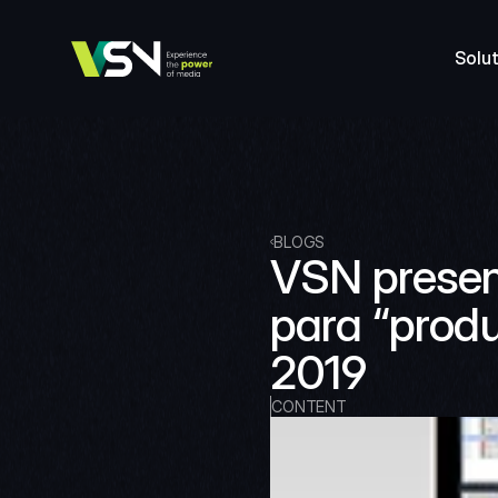
Solut
BLOGS
VSN presen
para “produ
2019
CONTENT