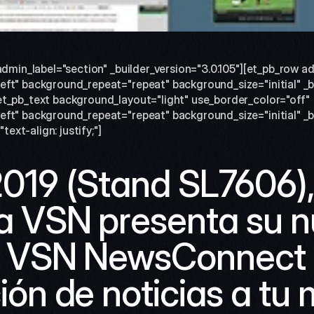
admin_label="section" _builder_version="3.0.105"][et_pb_row a
ft" background_repeat="repeat" background_size="initial" _bu
t_pb_text background_layout="light" use_border_color="off" 
ft" background_repeat="repeat" background_size="initial" _bui
xt-align: justify;"]
19 (Stand SL7606), 
 VSN presenta su n
 VSN NewsConnect p
ón de noticias a tu 