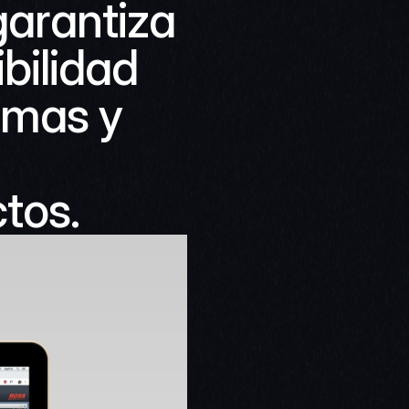
arantiza 
bilidad 
rmas y 
tos.