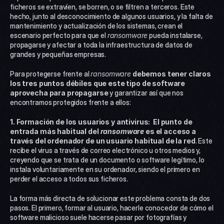
ficheros se extravíen, se borren, o se filtren a terceros. Este 
hecho, junto al desconocimiento de algunos usuarios, y la falta de 
mantenimiento y actualización de los sistemas, crean el 
escenario perfecto para que el 
ransomware
 pueda instalarse, 
propagarse y afectar a toda la infraestructura de datos de 
grandes y pequeñas empresas.
Para protegerse frente al 
ransomware
debemos tener claros 
los tres puntos débiles que este tipo de software 
aprovecha para propagarse
 y garantizar así que nos 
encontramos protegidos frente a ellos:
1. Formación de los usuarios y antivirus: 
El punto de 
entrada más habitual del
 ransomware
 es el acceso a 
través del ordenador de un usuario habitual de la red
. Este 
recibe el virus a través de correo electrónico u otros medios y, 
creyendo que se trata de un documento o software legítimo, lo 
instala voluntariamente en su ordenador, siendo el primero en 
perder el acceso a todos sus ficheros.
La forma más directa de solucionar este problema consta de dos 
pasos. El primero, formar al usuario, hacerle conocedor de cómo el 
software malicioso suele hacerse pasar por fotografías y 