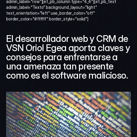
admin_label="row"][et_pb_column type="4_4"][et_pb_text 
admin_label="Texto" background_layout="light" 
text_orientation="left" use_border_color="off" 
border_color="#ffffff" border_style="solid"]
El desarrollador web y CRM de 
VSN Oriol Egea aporta claves y 
consejos para enfrentarse a 
una amenaza tan presente 
como es el software malicioso.