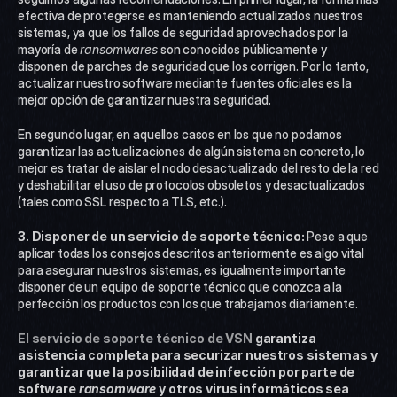
efectiva de protegerse es manteniendo actualizados nuestros 
sistemas, ya que los fallos de seguridad aprovechados por la 
mayoría de 
ransomwares
 son conocidos públicamente y 
disponen de parches de seguridad que los corrigen. Por lo tanto, 
actualizar nuestro software mediante fuentes oficiales es la 
mejor opción de garantizar nuestra seguridad.
En segundo lugar, en aquellos casos en los que no podamos 
garantizar las actualizaciones de algún sistema en concreto, lo 
mejor es tratar de aislar el nodo desactualizado del resto de la red 
y deshabilitar el uso de protocolos obsoletos y desactualizados 
(tales como SSL respecto a TLS, etc.).
3. Disponer de un servicio de soporte técnico: 
Pese a que 
aplicar todas los consejos descritos anteriormente es algo vital 
para asegurar nuestros sistemas, es igualmente importante 
disponer de un equipo de soporte técnico que conozca a la 
perfección los productos con los que trabajamos diariamente.
El servicio de soporte técnico de VSN 
garantiza 
asistencia completa para securizar nuestros sistemas y 
garantizar que la posibilidad de infección por parte de 
software 
ransomware
 y otros virus informáticos sea 