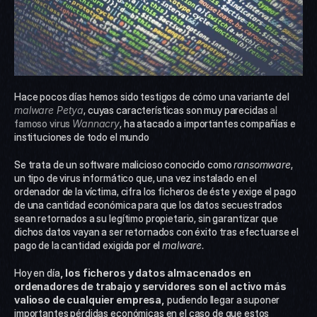
Hace pocos días hemos sido testigos de cómo una variante del 
malware Petya
, cuyas características son muy parecidas 
al 
famoso virus 
Wannacry
, ha atacado a importantes compañías e 
instituciones de todo el mundo
Se trata de un software malicioso conocido como 
ransomware
, 
un tipo de virus informático que, una vez instalado en el 
ordenador de la víctima, cifra los ficheros de éste y exige el pago 
de una cantidad económica para que los datos secuestrados 
sean retornados a su legítimo propietario, sin garantizar que 
dichos datos vayan a ser retornados con éxito tras efectuarse el 
pago de la cantidad exigida por el 
malware.
Hoy en día
, los ficheros y datos almacenados en 
ordenadores de trabajo y servidores son el activo más 
valioso de cualquier empresa,
 pudiendo llegar a suponer 
importantes pérdidas económicas en el caso de que estos 