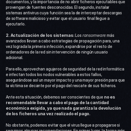
documentos, y la importancia de no abrir ficheros ejecutables que 
provengan de fuentes desconocidas. El segundo, instalar 
sistemas antivirus cuya función sea la de interceptar descargas 
de software malicioso y evitar que el usuario final llegue a 
ejecutarlo.
2. Actualización de los sistemas: 
Los 
ransomware
 más 
avanzados llevan a cabo estrategias de propagación para, una 
vez lograda la primera infección, expandirse por el resto de 
ordenadores de la red sin intervención de ningún usuario 
adicional.
Para ello, aprovechan agujeros de seguridad de la red informática 
e infectan todos los nodos vulnerables a estos fallos, 
asegurándose así un mayor impacto y una mayor presión para que 
la víctima se decante por el pago del rescate de sus ficheros.
Ante esta situación, debemos ser conscientes de que
 no es 
recomendable llevar a cabo el pago de la cantidad 
económica exigida, ya que nada garantiza la devolución 
de los ficheros una vez realizado el pago.
No obstante, podemos evitar que el virus llegue a propagarse si 
seguimos algunas recomendaciones. En primer lugar, la forma más 