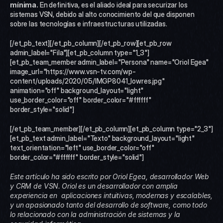
mínima.
 En definitiva, es el aliado ideal para securizar los 
sistemas VSN, debido al alto conocimiento del que disponen 
sobre las tecnologías e infraestructuras utilizadas.
[/et_pb_text][/et_pb_column][/et_pb_row][et_pb_row 
admin_label="Fila"][et_pb_column type="1_3"]
[et_pb_team_member admin_label="Persona" name="Oriol Egea" 
image_url="https://www.vsn-tv.com/wp-
content/uploads/2020/05/IMGP8041_lowres.jpg" 
animation="off" background_layout="light" 
use_border_color="off" border_color="#ffffff" 
border_style="solid"]
[/et_pb_team_member][/et_pb_column][et_pb_column type="2_3"]
[et_pb_text admin_label="Texto" background_layout="light" 
text_orientation="left" use_border_color="off" 
border_color="#ffffff" border_style="solid"]
Este artículo ha sido escrito por Oriol Egea, desarrollador Web 
y CRM de VSN.
Oriol es un desarrollador con amplia 
experiencia en  aplicaciones intuitivas, modernas y escalables, 
y un apasionado tanto del desarrollo de software, como todo 
lo relacionado con la administración de sistemas y la 