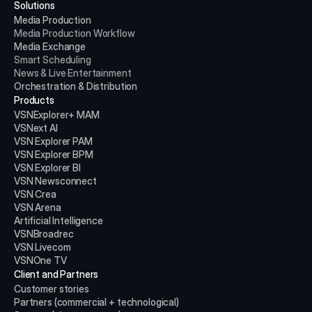
Solutions
Media Production 
Media Production
Workflow
Media Exchange
Smart Scheduling
News & Live Entertainment
Orchestration & Distribution
Products
VSNExplorer+ MAM
VSNext AI
VSN Explorer PAM
VSN Explorer BPM
VSN Explorer BI
VSN Newsconnect
VSN Crea
VSN Arena
Artificial Intelligence
VSNBroadrec
VSN Livecom
VSNOne TV
Client and Partners
Customer stories
Partners (commercial + technological)